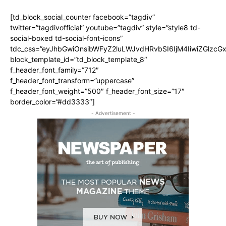
[td_block_social_counter facebook=”tagdiv”
twitter=”tagdivofficial” youtube=”tagdiv” style=”style8 td-
social-boxed td-social-font-icons”
tdc_css=”eyJhbGwiOnsibWFyZ2luLWJvdHRvbSI6IjM4IiwiZGlz
block_template_id=”td_block_template_8″
f_header_font_family=”712″
f_header_font_transform=”uppercase”
f_header_font_weight=”500″ f_header_font_size=”17″
border_color=”#dd3333″]
- Advertisement -