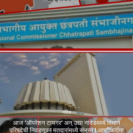
नांदेड
आज ‘ऑपरेशन टायगर’ अन् उद्या नांदेडमध्ये विधान
परिषदेची निवडणूक! मतदारांमध्ये संभ्रम ! आष्टीकरांना