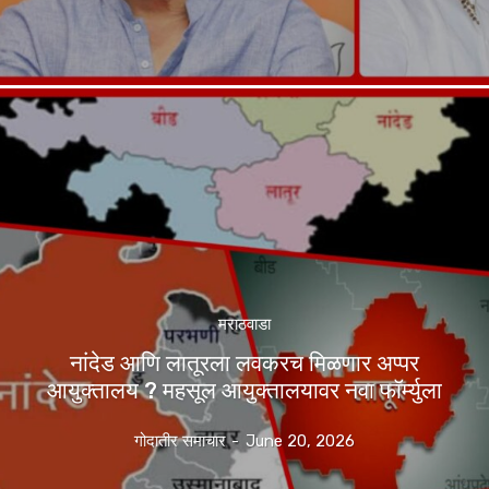
मराठवाडा
नांदेड आणि लातूरला लवकरच मिळणार अप्पर
आयुक्तालय ? महसूल आयुक्तालयावर नवा फॉर्म्युला
गोदातीर समाचार
-
June 20, 2026