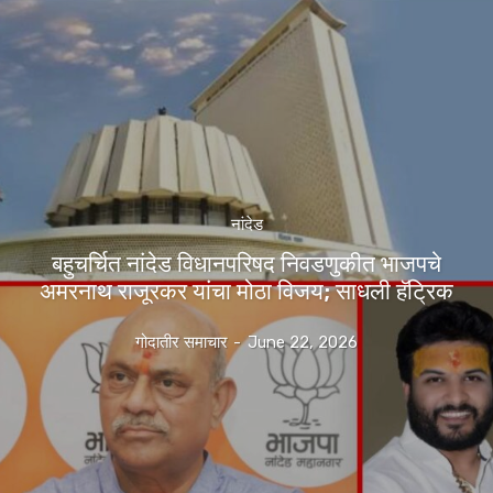
नांदेड
बहुचर्चित नांदेड विधानपरिषद निवडणुकीत भाजपचे
अमरनाथ राजूरकर यांचा मोठा विजय; साधली हॅट्रिक
गोदातीर समाचार
-
June 22, 2026