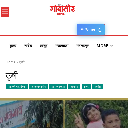
E-Paper
मुख्य
नांदेड
लातूर
मराठवाडा
महाराष्ट्र
MORE
Home
कृषी
कृषी
आजचे वाढदिवस
आंतरराष्ट्रीय
आमच्याबद्दल
आरोग्य
इतर
कविता