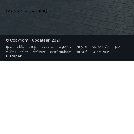
[wps_visitor_counter]
© Copyright - Godateer .2021
मुख्य
नांदेड
लातूर
मराठवाडा
महाराष्ट्र
राष्ट्रीय
आंतरराष्ट्रीय
इतर
साहित्य
पर्यटन
मनोरंजन
आजचे वाढदिवस
जाहिराती
आमच्याबद्दल
E-Paper