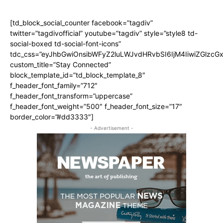
[td_block_social_counter facebook=”tagdiv”
twitter=”tagdivofficial” youtube=”tagdiv” style=”style8 td-
social-boxed td-social-font-icons”
tdc_css=”eyJhbGwiOnsibWFyZ2luLWJvdHRvbSI6IjM4IiwiZGlz
custom_title=”Stay Connected”
block_template_id=”td_block_template_8″
f_header_font_family=”712″
f_header_font_transform=”uppercase”
f_header_font_weight=”500″ f_header_font_size=”17″
border_color=”#dd3333″]
- Advertisement -