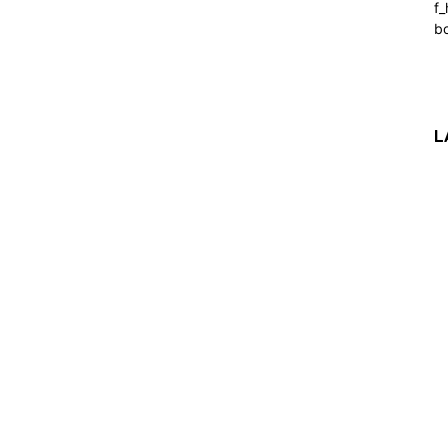
f_
b
L