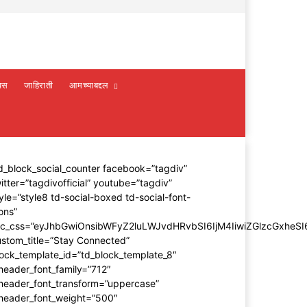
वस
जाहिराती
आमच्याबद्दल
d_block_social_counter facebook=”tagdiv”
itter=”tagdivofficial” youtube=”tagdiv”
yle=”style8 td-social-boxed td-social-font-
ons”
dc_css=”eyJhbGwiOnsibWFyZ2luLWJvdHRvbSI6IjM4IiwiZGlzcGxhe
stom_title=”Stay Connected”
ock_template_id=”td_block_template_8″
header_font_family=”712″
_header_font_transform=”uppercase”
_header_font_weight=”500″