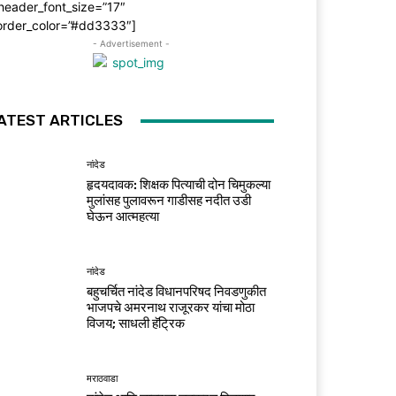
header_font_size=”17″
order_color=”#dd3333″]
- Advertisement -
ATEST ARTICLES
नांदेड
हृदयदावक: शिक्षक पित्याची दोन चिमुकल्या
मुलांसह पुलावरून गाडीसह नदीत उडी
घेऊन आत्महत्या
नांदेड
बहुचर्चित नांदेड विधानपरिषद निवडणुकीत
भाजपचे अमरनाथ राजूरकर यांचा मोठा
विजय; साधली हॅट्रिक
मराठवाडा