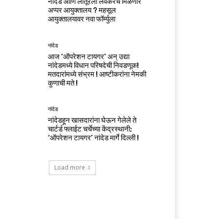
नांदेड आणि लातूरला लवकरच मिळणार
अप्पर आयुक्तालय ? महसूल
आयुक्तालयावर नवा फॉर्म्युला
नांदेड
आज ‘ऑपरेशन टायगर’ अन् उद्या
नांदेडमध्ये विधान परिषदेची निवडणूक!
मतदारांमध्ये संभ्रम ! आष्टीकरांना नेमकी
कुणाची मते !
नांदेड
नांदेडहून खासदारांना घेऊन गेलेले ते
चार्टर्ड फ्लाईट चर्चेच्या केंद्रस्थानी;
‘ऑपरेशन टायगर’ नांदेड मार्गे दिल्ली !
Load more