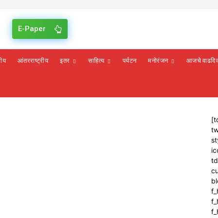
E-Paper
रीय
आंतरराष्ट्रीय
इतर
साहित्य
पर्यटन
मनोरंजन
आजचे वाढदि
[t
tw
st
ic
t
cu
bl
f_
f
f