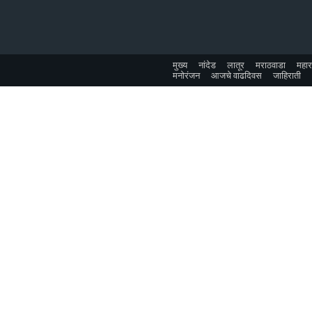
मुख्य
नांदेड
लातूर
मराठवाडा
महारा
मनोरंजन
आजचे वाढदिवस
जाहिराती