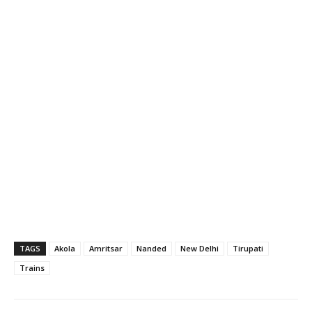
TAGS
Akola
Amritsar
Nanded
New Delhi
Tirupati
Trains