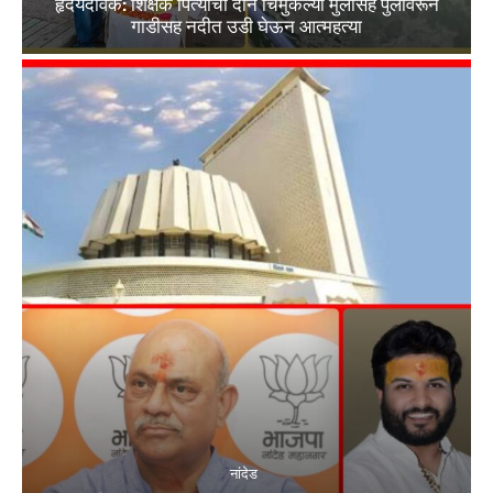
हृदयदावक: शिक्षक पित्याची दोन चिमुकल्या मुलांसह पुलावरून
गाडीसह नदीत उडी घेऊन आत्महत्या
नांदेड