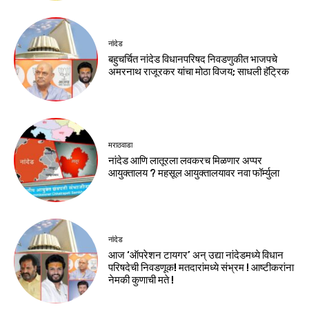
नांदेड
बहुचर्चित नांदेड विधानपरिषद निवडणुकीत भाजपचे
अमरनाथ राजूरकर यांचा मोठा विजय; साधली हॅट्रिक
मराठवाडा
नांदेड आणि लातूरला लवकरच मिळणार अप्पर
आयुक्तालय ? महसूल आयुक्तालयावर नवा फॉर्म्युला
नांदेड
आज ‘ऑपरेशन टायगर’ अन् उद्या नांदेडमध्ये विधान
परिषदेची निवडणूक! मतदारांमध्ये संभ्रम ! आष्टीकरांना
नेमकी कुणाची मते !