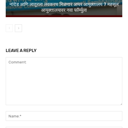
नांदेड आणि लातूरला लवकरच मिळणार अप्पर आयुक्तालय ? महसूल
आयुक्तालयावर नवा फॉर्म्युला
LEAVE A REPLY
Comment:
Na