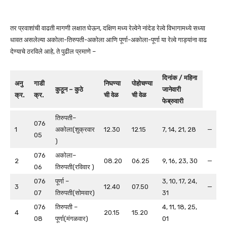
तर प्रवाशांची वाढती मागणी लक्षात घेऊन, दक्षिण मध्य रेल्वेने नांदेड रेल्वे विभागामध्ये सध्या
धावत असलेल्या अकोला-तिरुपती-अकोला आणि पूर्णा-अकोला-पूर्णा या रेल्वे गाड्यांना वाढ
देण्याचे ठरविले आहे, ते पुढील प्रमाणे –
दिनांक /
महिना
अनु
गाडी
निघण्या
पोहोचण्या
कुठून
– कुठे
जानेवारी
क्र.
क्र.
ची वेळ
ची वेळ
फेब्रुवारी
तिरुपती–
076
1
अकोला(शुक्रवार
12.30
12.15
7, 14, 21, 28
—
05
)
076
अकोला–
2
08.20
06.25
9, 16, 23, 30
—
06
तिरुपती(रविवार )
076
पूर्णा –
3, 10, 17, 24,
3
12.40
07.50
—
07
तिरुपती(सोमवार)
31
076
तिरुपती –
4, 11, 18, 25,
4
20.15
15.20
08
पूर्णा(मंगळवार)
01