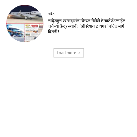
नांदेड
नांदेडहून खासदारांना घेऊन गेलेले ते चार्टर्ड फ्लाईट
चर्चेच्या केंद्रस्थानी; ‘ऑपरेशन टायगर’ नांदेड मार्गे
दिल्ली !
Load more