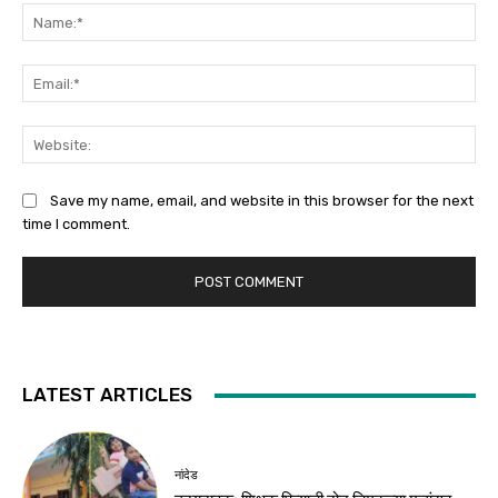
Na
Ema
Web
Save my name, email, and website in this browser for the next
time I comment.
LATEST ARTICLES
नांदेड