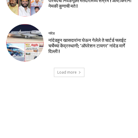
परिषदेची निवडणूक! मतदारांमध्ये संभ्रम ! आष्टीकरांना
नेमकी कुणाची मते !
नांदेड
नांदेडहून खासदारांना घेऊन गेलेले ते चार्टर्ड फ्लाईट
चर्चेच्या केंद्रस्थानी; ‘ऑपरेशन टायगर’ नांदेड मार्गे
दिल्ली !
Load more