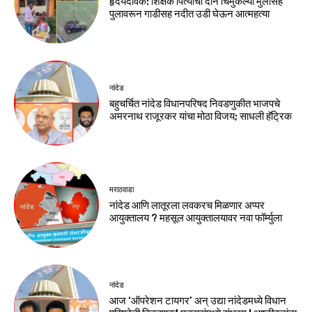
हृदयदावक: शिक्षक पित्याची दोन चिमुकल्या मुलांसह
पुलावरून गाडीसह नदीत उडी घेऊन आत्महत्या
नांदेड
बहुचर्चित नांदेड विधानपरिषद निवडणुकीत भाजपचे
अमरनाथ राजूरकर यांचा मोठा विजय; साधली हॅट्रिक
मराठवाडा
नांदेड आणि लातूरला लवकरच मिळणार अप्पर
आयुक्तालय ? महसूल आयुक्तालयावर नवा फॉर्म्युला
नांदेड
आज ‘ऑपरेशन टायगर’ अन् उद्या नांदेडमध्ये विधान