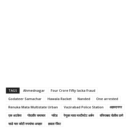
TAGS
Ahmednagar
Four Crore Fifty lacka fraud
Godateer Samachar
Hawala Racket
Nanded
One arrested
Renuka Mata Multistate Urban
Vazirabad Police Station
अहमदनगर
एक अटकेत
गोदातीर समाचार
नांदेड
रेणुका माता मल्टीस्टेट अर्बन
वजिराबाद पोलीस ठाणे
साडे चार कोटी रुपयांचा अपहार
हवाला रॅकेट