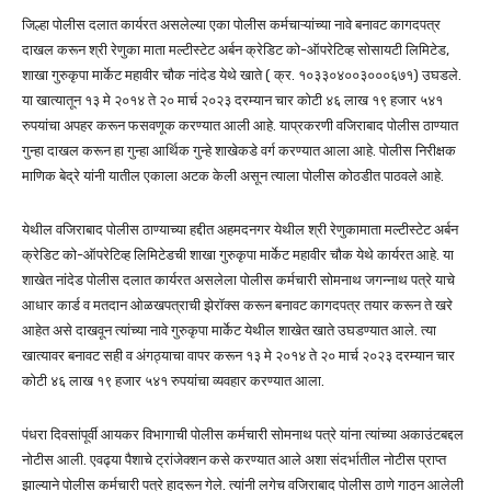
जिल्हा पोलीस दलात कार्यरत असलेल्या एका पोलीस कर्मचाऱ्यांच्या नावे बनावट कागदपत्र
दाखल करून श्री रेणुका माता मल्टीस्टेट अर्बन क्रेडिट को-ऑपरेटिव्ह सोसायटी लिमिटेड,
शाखा गुरुकृपा मार्केट महावीर चौक नांदेड येथे खाते ( क्र. १०३३०४००३०००६७१) उघडले.
या खात्यातून १३ मे २०१४ ते २० मार्च २०२३ दरम्यान चार कोटी ४६ लाख १९ हजार ५४१
रुपयांचा अपहर करून फसवणूक करण्यात आली आहे. याप्रकरणी वजिराबाद पोलीस ठाण्यात
गुन्हा दाखल करून हा गुन्हा आर्थिक गुन्हे शाखेकडे वर्ग करण्यात आला आहे. पोलीस निरीक्षक
माणिक बेद्रे यांनी यातील एकाला अटक केली असून त्याला पोलीस कोठडीत पाठवले आहे.
येथील वजिराबाद पोलीस ठाण्याच्या हद्दीत अहमदनगर येथील श्री रेणुकामाता मल्टीस्टेट अर्बन
क्रेडिट को-ऑपरेटिव्ह लिमिटेडची शाखा गुरुकृपा मार्केट महावीर चौक येथे कार्यरत आहे. या
शाखेत नांदेड पोलीस दलात कार्यरत असलेला पोलीस कर्मचारी सोमनाथ जगन्नाथ पत्रे याचे
आधार कार्ड व मतदान ओळखपत्राची झेरॉक्स करून बनावट कागदपत्र तयार करून ते खरे
आहेत असे दाखवून त्यांच्या नावे गुरुकृपा मार्केट येथील शाखेत खाते उघडण्यात आले. त्या
खात्यावर बनावट सही व अंगठ्याचा वापर करून १३ मे २०१४ ते २० मार्च २०२३ दरम्यान चार
कोटी ४६ लाख १९ हजार ५४१ रुपयांचा व्यवहार करण्यात आला.
पंधरा दिवसांपूर्वी आयकर विभागाची पोलीस कर्मचारी सोमनाथ पत्रे यांना त्यांच्या अकाउंटबद्दल
नोटीस आली. एवढ्या पैशाचे ट्रांजेक्शन कसे करण्यात आले अशा संदर्भातील नोटीस प्राप्त
झाल्याने पोलीस कर्मचारी पत्रे हादरून गेले. त्यांनी लगेच वजिराबाद पोलीस ठाणे गाठून आलेली