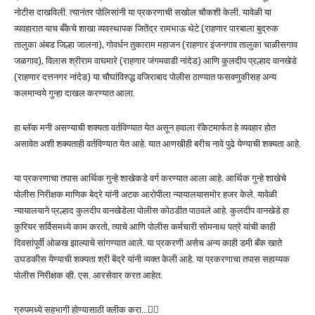
नोटीस दाखविली. त्यानंतर पोलिसांनी या प्रकरणाची सखोल चौकशी केली. यावेळी या
व्यवहारात याच बँकेचे शाखा व्यवस्थापक जितेंद्र रामभाऊ थेटे (राहणार पारबाला बुद्रुक
तालुका अंबड जिल्हा जालना), गोवर्धन तुकाराम महाजन (राहणार इंजनगाव तालुका चाळीसगाव
जळगाव), विलास श्रीराम वाघमारे (राहणार जंगमवाडी नांदेड) आणि कुलदीप प्रल्हाद वानखेडे
(राहणार दत्तनगर नांदेड) या चौघांविरुद्ध वजिराबाद पोलीस ठाण्यात फसवणुकीसह अन्य
कलमान्वये गुन्हा दाखल करण्यात आला.
हा ब्लॅक मनी असण्याची शक्यता वर्तविण्यात येत असून हवाला रॅकेटमार्फत हे व्यवहार होत
असावेत अशी शक्यताही वर्तविण्यात येत आहे. यात आणखीही बरीच नावे पुढे येण्याची शक्यता आहे.
या प्रकरणाचा तपास आर्थिक गुन्हे शाखेकडे वर्ग करण्यात आला आहे. आर्थिक गुन्हे शाखेचे
पोलीस निरीक्षक माणिक बेद्रे यांनी अटक आरोपीला न्यायालयासमोर हजर केले. यावेळी
न्यायालयाने प्रल्हाद कुलदीप वानखेडेला पोलीस कोठडीत पाठवले आहे. कुलदीप वानखेडे हा
कुरियर सर्विसमध्ये काम करतो, त्याचे आणि पोलीस कर्मचारी सोमनाथ पत्रे यांची काही
दिवसांपूर्वी ओळख झाल्याचे सांगण्यात आले. या प्रकरणी असेच अन्य काही डमी बँक खाते
उघडकीस येण्याची शक्यता श्री बेंद्रे यांनी व्यक्त केली आहे. या प्रकरणाचा तपास सहाय्यक
पोलीस निरीक्षक व्ही. एस. आरसेवार करत आहेत.
ग्रुपमध्ये सहभागी होण्यासाठी क्लीक करा…👆🏻