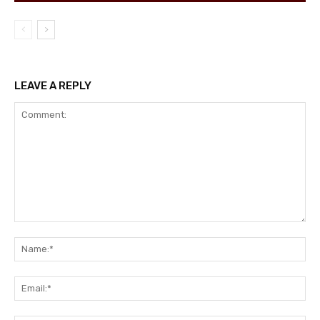
LEAVE A REPLY
Comment:
Na
Ema