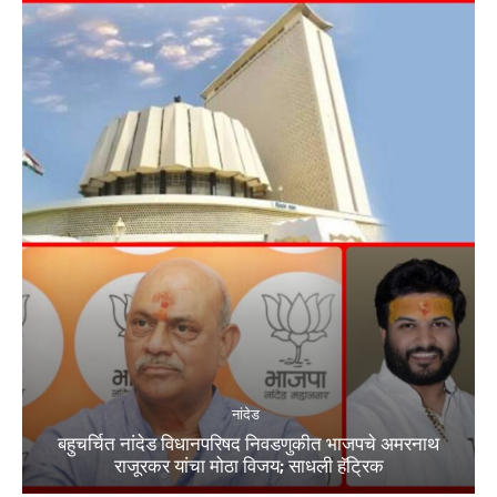
नांदेड
बहुचर्चित नांदेड विधानपरिषद निवडणुकीत भाजपचे अमरनाथ
राजूरकर यांचा मोठा विजय; साधली हॅट्रिक