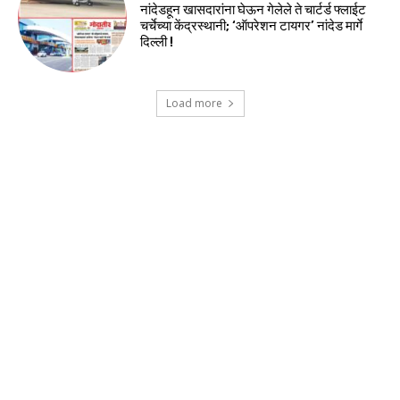
नांदेडहून खासदारांना घेऊन गेलेले ते चार्टर्ड फ्लाईट
चर्चेच्या केंद्रस्थानी; ‘ऑपरेशन टायगर’ नांदेड मार्गे
दिल्ली !
Load more