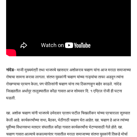
नांदेड
– माजी मुख्यमंत्री तथा भाजपचे खासदार अशोकराव चव्हाण यांना आज मराठा समाजाच्या
रोषाचा सामना करावा लागला. संतप्त युवकांनी चव्हाण यांच्या गाड्यांचा ताफा अडवून त्यांना
रोखण्याचा प्रयत्न केला, पण पोलिसांनी चव्हाण यांना त्या ठिकाणाहून बाहेर काढले. नांदेड
जिल्ह्यातील अर्धापूर तालुक्यातील कोंढा गावात आज सोमवार दि. १ एप्रिल रोजी ही घटना
घडली.
खा. अशोक चव्हाण यांनी भाजपचे उमेदवार प्रताप पाटील चिखलीकर यांच्या प्रचाराला सुरुवात
केली आहे. कार्यकर्त्यांच्या सभा, बैठका, भेठीगाठी चव्हाण घेत आहेत. खा. चव्हाण हे आज त्यांच्या
पूर्वीच्या विधानसभा मतदार संघातील कोंढा गावात कार्यकर्त्यांना भेटण्यासाठी गेले होते. खा.
चव्हाण गावात आल्याचे कळाल्यानंतर गावातील मराठा समाजाच्या संतप्त युवकांनी तिकडे मोर्चा