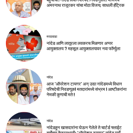
अमरनाथ राजूरकर यांचा मोठा विजय; साधली हॅट्रिक
मराठवाडा
नांदेड आणि लातूरला लवकरच मिळणार अप्पर
आयुक्तालय ? महसूल आयुक्तालयावर नवा फॉर्म्युला
नांदेड
आज ‘ऑपरेशन टायगर’ अन् उद्या नांदेडमध्ये विधान
परिषदेची निवडणूक! मतदारांमध्ये संभ्रम ! आष्टीकरांना
नेमकी कुणाची मते !
नांदेड
नांदेडहून खासदारांना घेऊन गेलेले ते चार्टर्ड फ्लाईट
चर्चेच्या केंद्रस्थानी; ‘ऑपरेशन टायगर’ नांदेड मार्गे