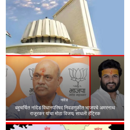
नांदेड
बहुचर्चित नांदेड विधानपरिषद निवडणुकीत भाजपचे अमरनाथ
राजूरकर यांचा मोठा विजय; साधली हॅट्रिक