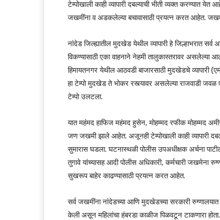
टेम्पोखाली काही व्यापारी दबल्याची भीती व्यक्त करण्यात येत
जखमींना व अडकलेल्या बचावासाठी प्रयत्न करत आहेत. जखमी
नांदेड जिल्ह्यातील मुदखेड येथील व्यापारी हे जिल्हाभरात सर
विकण्यासाठी एका वाहनाने नेहमी तालुकास्तरावर असलेल्या आठ
हिमायतनगर येथील आठवडी बाजारसाठी मुदखेडचे व्यापारी 
हा टेम्पो मुदखेड ते भोकर रस्त्यावर असलेल्या राजवाडी जव
टेम्पो उलटला.
यात महंमद हाफिज महंमद हुसेन, मोहम्मद रफीक मोहम्मद अमीन
जण जखमी झाले आहेत. अजूनही टेम्पोखाली काही व्यापारी दबल
सुमारास घडला. घटनास्थळी पोलीस उपअधीक्षक अर्चना पाटील, 
तुगावे यांच्यासह आदी पोलीस अधिकारी, कर्मचारी जखमेना रुग्
सुखरूप बाहेर काढण्यासाठी प्रयत्न करत आहेत.
सर्व जखमींना नांदेडच्या आणि मुदखेडच्या सरकारी रुग्णालयात
केली असून महिलांचा हंबरडा काळीज पिळवटून टाकणारा होता.