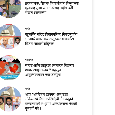
हृदयदावक: शिक्षक पित्याची दोन चिमुकल्या
मुलांसह पुलावरून गाडीसह नदीत उडी
घेऊन आत्महत्या
नांदेड
बहुचर्चित नांदेड विधानपरिषद निवडणुकीत
भाजपचे अमरनाथ राजूरकर यांचा मोठा
विजय; साधली हॅट्रिक
मराठवाडा
नांदेड आणि लातूरला लवकरच मिळणार
अप्पर आयुक्तालय ? महसूल
आयुक्तालयावर नवा फॉर्म्युला
नांदेड
आज ‘ऑपरेशन टायगर’ अन् उद्या
नांदेडमध्ये विधान परिषदेची निवडणूक!
मतदारांमध्ये संभ्रम ! आष्टीकरांना नेमकी
कुणाची मते !