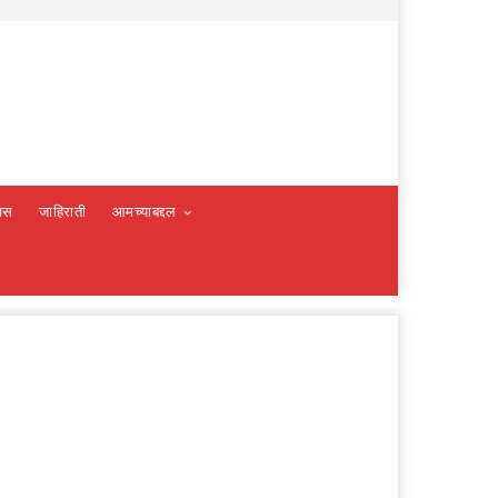
वस
जाहिराती
आमच्याबद्दल