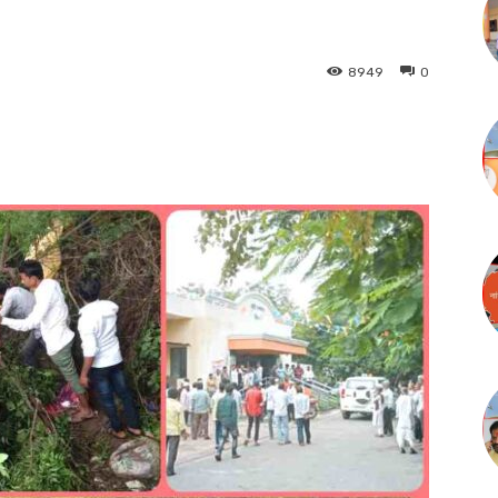
8949
0