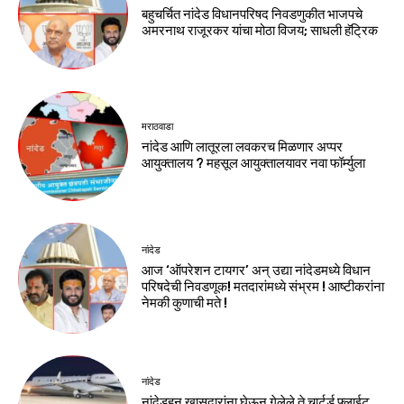
बहुचर्चित नांदेड विधानपरिषद निवडणुकीत भाजपचे
अमरनाथ राजूरकर यांचा मोठा विजय; साधली हॅट्रिक
मराठवाडा
नांदेड आणि लातूरला लवकरच मिळणार अप्पर
आयुक्तालय ? महसूल आयुक्तालयावर नवा फॉर्म्युला
नांदेड
आज ‘ऑपरेशन टायगर’ अन् उद्या नांदेडमध्ये विधान
परिषदेची निवडणूक! मतदारांमध्ये संभ्रम ! आष्टीकरांना
नेमकी कुणाची मते !
नांदेड
नांदेडहून खासदारांना घेऊन गेलेले ते चार्टर्ड फ्लाईट