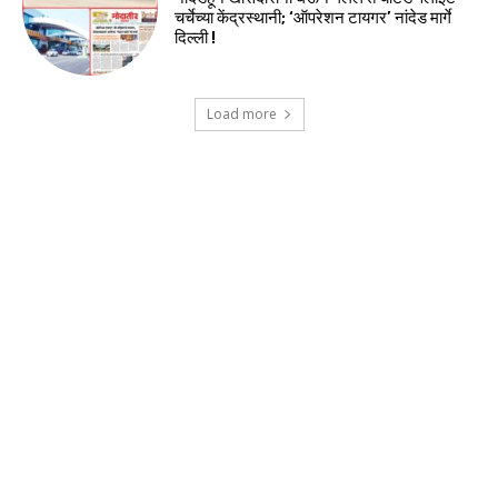
चर्चेच्या केंद्रस्थानी; ‘ऑपरेशन टायगर’ नांदेड मार्गे
दिल्ली !
Load more