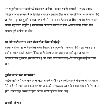
तर अनुपस्थित खासदारांमध्ये यवतमाळ-वाशिम – भावना गवळी, परभणी – संजय जाधव,
कोल्हापूर – संजय मंडलिक, हिंगोली- नांदेड– हेमंत पाटील, कल्याण-डोंबिवली – श्रीकांत शिंदे,
रामटेक – कृपाल तुमाने, दादरा-नगर हवेली – कलाबेन डेलकर आदींचा समावेश होता. संजय
राऊत, प्रियांका चतुर्वेदी हे राज्यसभेचे खासदार उपस्थित होते. अनिल देसाई दिल्ली येथे
असल्यामुळे ते गैरहजर होते.
खा.हेमंत पाटील शरद पवार यांच्यासोबत विमानाने मुंबईत
खासदार हेमंत पाटील बैठकीला अनुपस्थित राहिल्यामुळे तेही एकनाथ शिंदे गटात जाणार या
चर्चांना उधाण आले. इलेक्ट्रॉनिक आणि वेब माध्यमात तशा बातम्याही सुरू आहेत. पण
सायंकाळच्या सुमारास हेमंत पाटील हे खा. शरद पवार यांच्यासह औरंगाबादहून मुंबईला रवाना
झाले.
मुंबईत जाऊन थेट ‘मातोश्री’त
मुंबईत मातोश्री’वर जाऊन त्यांनी उद्धव ठाकरे यांची भेट घेतली. त्यामुळे ते एकनाथ शिंदे गटात
गेले नाहीत हे स्पष्ट झाले आहे. पण मग ते बैठकीला गैरहजर का राहिले असा प्रश्न निर्माण झाला
होता. त्यावर खुद्द खासदार हेमंत पाटील यांनी खुलासा केला आहे.
आषाढी महोत्सव