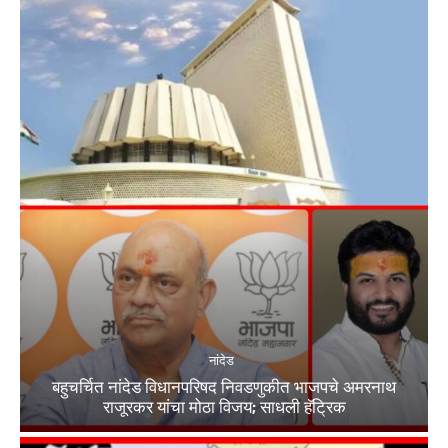
नांदेड
बहुचर्चित नांदेड विधानपरिषद निवडणुकीत भाजपचे अमरनाथ
राजूरकर यांचा मोठा विजय; साधली हॅट्रिक