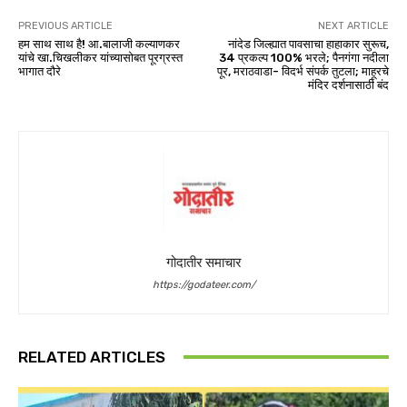
PREVIOUS ARTICLE
NEXT ARTICLE
हम साथ साथ है! आ.बालाजी कल्याणकर
नांदेड जिल्ह्यात पावसाचा हाहाकार सुरूच,
यांचे खा.चिखलीकर यांच्यासोबत पूरग्रस्त
34 प्रकल्प 100% भरले; पैनगंगा नदीला
भागात दौरे
पूर, मराठवाडा- विदर्भ संपर्क तुटला; माहूरचे
मंदिर दर्शनासाठी बंद
गोदातीर समाचार
https://godateer.com/
RELATED ARTICLES