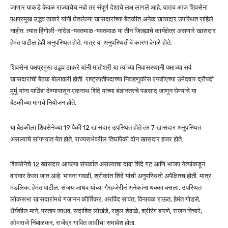
जाणार याकडे केवळ राज्याचेच नव्हे तर संपूर्ण देशाचे लक्ष लागले आहे. यातच आज शिवसेना
पक्षप्रमुख उद्धव ठाकरे यांनी घेतलेल्या खासदारांच्या बैठकीत अनेक खासदार उपस्थित राहिले
नाहीत. त्यात हिंगोली-नांदेड-यवतमाळ-यवतमाळ या तीन जिल्ह्याचे कार्यक्षेत्र असणारे खासदार
हेमंत पाटील हेही अनुपस्थित होते. मात्र या अनुपस्थितीचे कारण वेगळे होते.
शिवसेना पक्षप्रमुख उद्धव ठाकरे यांनी मातोश्री या त्यांच्या निवासस्थानी पक्षाच्या सर्व
खासदारांची बैठक बोलावली होती. राष्ट्रपतीपदाच्या निवडणुकीस एनडीएच्या उमेदवार द्रौपदी
मुर्मू यांना पाठिंबा देण्यापासून एकनाथ शिंदे यांच्या बंडानंतरचे पडसाद जाणून घेण्याचे या
बैठकीच्या मागचे नियोजन होते.
या बैठकीला शिवसेनेच्या 19 पैकी 12 खासदार उपस्थित होते तर 7 खासदार अनुपस्थित
असल्याचे सांगण्यात येत होते. राज्यसभेवरील तिघांपैकी दोन खासदार हजर होते.
शिवसेनेचे 12 खासदार आपल्या संपर्कात असल्याचा दावा शिंदे गट आणि भाजप नेत्यांकडून
वारंवार केला जात आहे. भावना गवळी, श्रीकांत शिंदे यांची अनुपस्थिती अपेक्षितच होती. मात्र
मंडलिक, हेमंत पाटील, संजय जाधव यांच्या गैरहजेरीनं अनेकांना धक्का बसला. उपस्थित
लोकसभा खासदारांमधे गजानन कीर्तिकर, अरविंद सावंत, विनायक राऊत, हेमंत गोडसे,
धैर्यशील माने, प्रताप जाधव, सदाशिव लोखंडे, राहुल शेवाळे, श्रीरंग बारणे, राजन विचारे,
ओमराजे निंबाळकर, राजेंद्र गावित आदींचा समावेश होता.