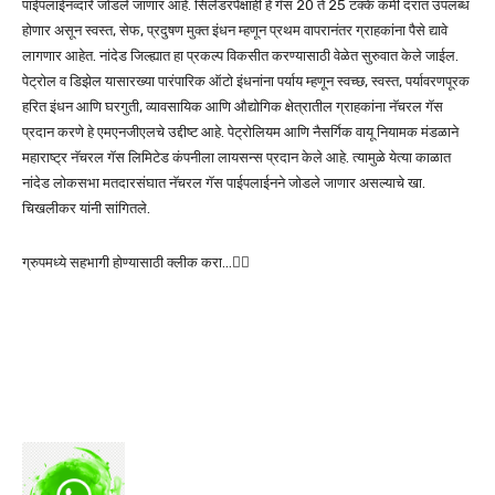
पाईपलाईनव्दारे जोडले जाणार आहे. सिलेंडरपेक्षाही हे गॅस 20 ते 25 टक्के कमी दरात उपलब्ध
होणार असून स्वस्त, सेफ, प्रदुषण मुक्त इंधन म्हणून प्रथम वापरानंतर ग्राहकांना पैसे द्यावे
लागणार आहेत. नांदेड जिल्ह्यात हा प्रकल्प विकसीत करण्यासाठी वेळेत सुरुवात केले जाईल.
पेट्रोल व डिझेल यासारख्या पारंपारिक ऑटो इंधनांना पर्याय म्हणून स्वच्छ, स्वस्त, पर्यावरणपूरक
हरित इंधन आणि घरगुती, व्यावसायिक आणि औद्योगिक क्षेत्रातील ग्राहकांना नॅचरल गॅस
प्रदान करणे हे एमएनजीएलचे उद्दीष्ट आहे. पेट्रोलियम आणि नैसर्गिक वायू नियामक मंडळाने
महाराष्ट्र नॅचरल गॅस लिमिटेड कंपनीला लायसन्स प्रदान केले आहे. त्यामुळे येत्या काळात
नांदेड लोकसभा मतदारसंघात नॅचरल गॅस पाईपलाईनने जोडले जाणार असल्याचे खा.
चिखलीकर यांनी सांगितले.
ग्रुपमध्ये सहभागी होण्यासाठी क्लीक करा…👆🏻