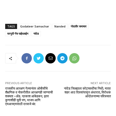
TAGS
Godateer Samachar
Nanded
गोदातीर समाचार
घरगुती गॅस पाईपलाईन
नांदेड
PREVIOUS ARTICLE
NEXT ARTICLE
राजकीय आरक्षण गेल्यानंतर ओबीसींचे
नांदेड जिल्ह्याला कोट्यवधींचा निधी; मात्र
शैक्षणिक व नोकरीतील आरक्षणही जाण्याची
शहर आठ दिवसांपासून अंधारात, विरोधक
शक्यता -ॲड. प्रकाश आंबेडकर; इतर
आंदोलनाच्या पवित्र्यात
कुणाशीही युती पण, भाजप आणि
एमआयएमसाठी दरवाजे बंद