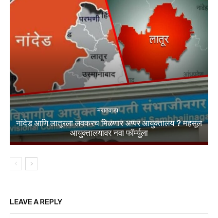
मराठवाडा
नांदेड आणि लातूरला लवकरच मिळणार अप्पर आयुक्तालय ? महसूल
आयुक्तालयावर नवा फॉर्म्युला
LEAVE A REPLY