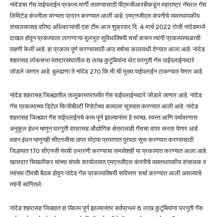
नांदेडचा गॅस पाईपलाईन प्रकल्प मार्गी लावण्यासाठी पीएमजीआरबीकडून महाराष्ट्र नॅचरल गॅस
लिमिटेड कंपनीला मान्यता प्रदान करण्यात आली आहे. एमएनजीएल कंपनीचे व्यवस्थापकीय
संचालकासह वरिष्ठ अधिकाऱ्यांची एक टीम आज शुक्रवार दि. 4 मार्च 2022 रोजी नांदेडमध्ये
दाखल होवून प्रकल्पाला लागणाऱ्या मुलभूत सुविधांविषयी चर्चा करून त्यांनी प्रकल्पस्थळाची
पाहणी केली आहे. हा प्रकल्प पूर्ण करण्यासाठी आठ वर्षाचा कालावधी देण्यात आला आहे. नांदेड
शहरासह लोकसभा मतदारसंघातील 8 लाख कुटूंबियांना थेट घरगुती गॅस पाईपलाईनव्दारे
जोडले जाणार आहे. बुलढाणा ते नांदेड 270 कि.मी.ची मुख्य पाईपलाईन टाकण्यात येणार आहे.
नांदेड शहरासह जिल्ह्यातील तालुकास्तरापर्यंत गॅस पाईपलाईनव्दारे जोडले जाणार आहे. नांदेड
गॅस प्रकल्पाच्या डिटेल फिजीबील्टी रिपोर्टच्या कामाला सुरुवात करण्यात आली आहे. नांदेड
शहरासह जिल्ह्यात गॅस पाईपलाईनचे काम पूर्ण झाल्यानंतर हे स्वच्छ, स्वस्त आणि पर्यावरणास
अनुकूल इंधन म्हणून घरगुती वापरासह औद्योगिक क्षेत्रालाही गॅसचा वापर करता येणार आहे.
वाहन इंधन म्हणूनही सीएनजीचा वापर मोठ्या प्रमाणात पुरवठा सुरू करण्यात करण्यासाठी
जिल्हयात 170 सीएनजी पंपची उभारणी करण्याचा समावेशही या प्रकल्पात करण्यात आला आहे.
खासदार चिखलीकर यांच्या संपर्क कार्यालयात एमएनजीएल कंपनीचे व्यवस्थापकीय संचालक व
त्यांच्या टीमची बैठक होवून नांदेड गॅस प्रकल्पाविषयी सविस्तर चर्चा करण्यात आली असल्याचे
त्यांनी सांगितले.
नांदेड शहरासह जिल्ह्यात हा पॅकल्प पूर्ण झाल्यानंतर सर्वप्रथम 8 लाख कुटूंबियांना घरगुती गॅस