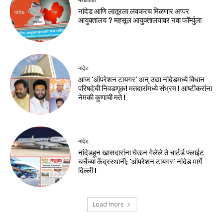
मराठवाडा
नांदेड आणि लातूरला लवकरच मिळणार अप्पर
आयुक्तालय ? महसूल आयुक्तालयावर नवा फॉर्म्युला
नांदेड
आज ‘ऑपरेशन टायगर’ अन् उद्या नांदेडमध्ये विधान
परिषदेची निवडणूक! मतदारांमध्ये संभ्रम ! आष्टीकरांना
नेमकी कुणाची मते !
नांदेड
नांदेडहून खासदारांना घेऊन गेलेले ते चार्टर्ड फ्लाईट
चर्चेच्या केंद्रस्थानी; ‘ऑपरेशन टायगर’ नांदेड मार्गे
दिल्ली !
Load more