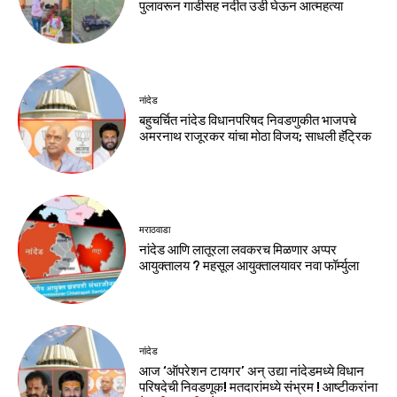
पुलावरून गाडीसह नदीत उडी घेऊन आत्महत्या
नांदेड
बहुचर्चित नांदेड विधानपरिषद निवडणुकीत भाजपचे
अमरनाथ राजूरकर यांचा मोठा विजय; साधली हॅट्रिक
मराठवाडा
नांदेड आणि लातूरला लवकरच मिळणार अप्पर
आयुक्तालय ? महसूल आयुक्तालयावर नवा फॉर्म्युला
नांदेड
आज ‘ऑपरेशन टायगर’ अन् उद्या नांदेडमध्ये विधान
परिषदेची निवडणूक! मतदारांमध्ये संभ्रम ! आष्टीकरांना