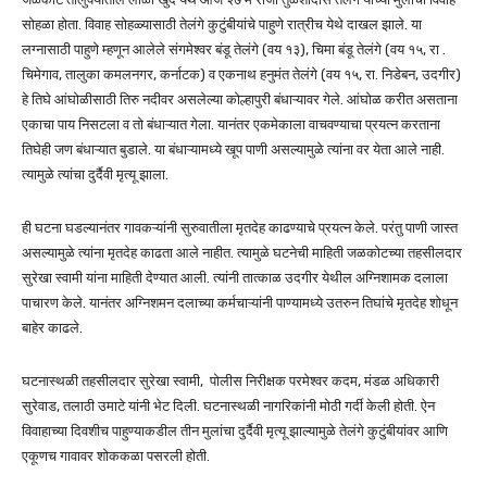
सोहळा होता. विवाह सोहळ्यासाठी तेलंगे कुटुंबीयांचे पाहुणे रात्रीच येथे दाखल झाले. या
लग्नासाठी पाहुणे म्हणून आलेले संगमेश्वर बंडू तेलंगे (वय १३), चिमा बंडू तेलंगे (वय १५, रा .
चिमेगाव, तालुका कमलनगर, कर्नाटक) व एकनाथ हनुमंत तेलंगे (वय १५, रा. निडेबन, उदगीर)
हे तिघे आंघोळीसाठी तिरु नदीवर असलेल्या कोल्हापुरी बंधाऱ्यावर गेले. आंघोळ करीत असताना
एकाचा पाय निसटला व तो बंधाऱ्यात गेला. यानंतर एकमेकाला वाचवण्याचा प्रयत्न करताना
तिघेही जण बंधाऱ्यात बुडाले. या बंधाऱ्यामध्ये खूप पाणी असल्यामुळे त्यांना वर येता आले नाही.
त्यामुळे त्यांचा दुर्दैवी मृत्यू झाला.
ही घटना घडल्यानंतर गावकऱ्यांनी सुरुवातीला मृतदेह काढण्याचे प्रयत्न केले. परंतु पाणी जास्त
असल्यामुळे त्यांना मृतदेह काढता आले नाहीत. त्यामुळे घटनेची माहिती जळकोटच्या तहसीलदार
सुरेखा स्वामी यांना माहिती देण्यात आली. त्यांनी तात्काळ उदगीर येथील अग्निशामक दलाला
पाचारण केले. यानंतर अग्निशमन दलाच्या कर्मचाऱ्यांनी पाण्यामध्ये उतरुन तिघांचे मृतदेह शोधून
बाहेर काढले.
घटनास्थळी तहसीलदार सुरेखा स्वामी, पोलीस निरीक्षक परमेश्वर कदम, मंडळ अधिकारी
सुरेवाड, तलाठी उमाटे यांनी भेट दिली. घटनास्थळी नागरिकांनी मोठी गर्दी केली होती. ऐन
विवाहाच्या दिवशीच पाहुण्याकडील तीन मुलांचा दुर्दैवी मृत्यू झाल्यामुळे तेलंगे कुटुंबीयांवर आणि
एकूणच गावावर शोककळा पसरली होती.