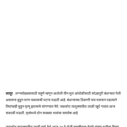
लातूर
: लग्नसोहळ्यासाठी पाहुणे म्हणून आलेली तीन मुलं आंघोळीसाठी कोल्हापुरी बंधाऱ्यात गेली
असताना बुडून मरण पावल्याची घटना घडली आहे. बंधाऱ्याच्या ठिकाणी पाय घसरून पडल्याने
तिघांचाही बुडून मृत्यू झाल्याचे सांगण्यात येते. जळकोट तालुक्यातील लाळी खुर्द गावात आज
सकाळी घडली. मृतांमध्ये दोन सख्ख्या भावांचा समावेश आहे.
जळकोट तालुक्यातील लाळी खुर्द येथे आज २७ मे रोजी तुळशीदास तेलंगे यांच्या मुलीचा विवाह