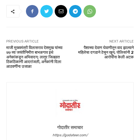
PREVIOUS ARTICLE
NEXT ARTICLE
माजी मुख्यमंत्री विलासराव देशमुख यांच्या
पैशाच्या देवाण घेवाणीतून वाद झाल्याने
७७ व्या जयंतीनिमीत्त बाभळगाव इथे
महिलेचा दगडाने ठेचून खून; पोलिसांनी 2
अनेकांकडून अभिवादन; लातूर जिल्ह्यात
आरोपींना केली अटक
ठिकठिकाणी आदरांजली, अनेकांनी दिला
आठवणींना उजाळा
गोदातीर समाचार
https://godateer.com/