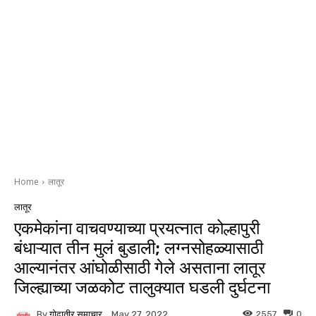
Home
लातूर
लातूर
एकमेकांना वाचवण्याच्या प्रयत्नात कोल्हापुरी
बंधाऱ्यात तीन मुलं बुडाली; लग्नसोहळ्यासाठी
आल्यानंतर आंघोळीसाठी गेले असताना लातूर
जिल्ह्याच्या जळकोट तालुक्यात घडली दुर्घटना
By
गोदातीर समाचार
2557
0
May 27, 2022