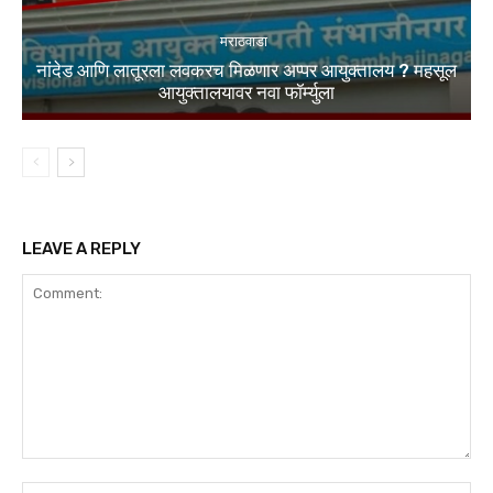
मराठवाडा
नांदेड आणि लातूरला लवकरच मिळणार अप्पर आयुक्तालय ? महसूल
आयुक्तालयावर नवा फॉर्म्युला
LEAVE A REPLY
Comment:
Na