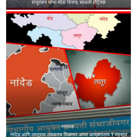
राजूरकर यांचा मोठा विजय; साधली हॅट्रिक
मराठवाडा
नांदेड आणि लातूरला लवकरच मिळणार अप्पर आयुक्तालय ? महसूल