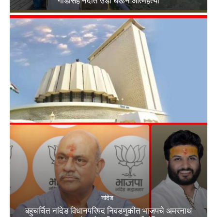
गाडीसह नदीत उडी घेऊन आत्महत्या
नांदेड
बहुचर्चित नांदेड विधानपरिषद निवडणुकीत भाजपचे अमरनाथ