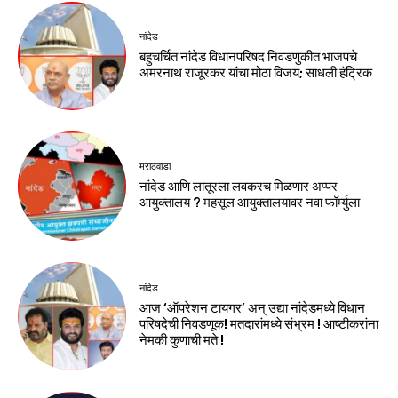
नांदेड
बहुचर्चित नांदेड विधानपरिषद निवडणुकीत भाजपचे
अमरनाथ राजूरकर यांचा मोठा विजय; साधली हॅट्रिक
मराठवाडा
नांदेड आणि लातूरला लवकरच मिळणार अप्पर
आयुक्तालय ? महसूल आयुक्तालयावर नवा फॉर्म्युला
नांदेड
आज ‘ऑपरेशन टायगर’ अन् उद्या नांदेडमध्ये विधान
परिषदेची निवडणूक! मतदारांमध्ये संभ्रम ! आष्टीकरांना
नेमकी कुणाची मते !