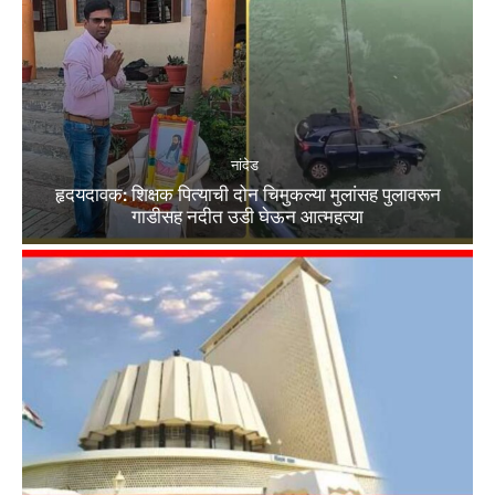
नांदेड
हृदयदावक: शिक्षक पित्याची दोन चिमुकल्या मुलांसह पुलावरून
गाडीसह नदीत उडी घेऊन आत्महत्या