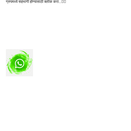
ग्रुपमध्ये सहभागी होण्यासाठी क्लीक करा…👆🏻