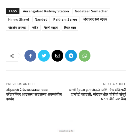
TAGS
Aurangabad Railway Station
Godateer Samachar
Himru Shawl
Nanded
Paithani Saree
औरंगाबाद रेल्वे स्टेशन
गोदातीर समाचार
नांदेड
पैठणी साड्या
हिमरू शाल
PREVIOUS ARTICLE
NEXT ARTICLE
नांदेडमध्ये रेल्वेस्थानकाच्या चक्क
आधी देवाला हात जोडले आणि नंतर मंदिराची
प्लॅटफॉर्मवर आढळला सडलेल्या अवस्थेतील
दानपेटी फोडली; नांदेडमधील चोरीची संपूर्ण
मृतदेह
घटना कॅमेऱ्यात कैद