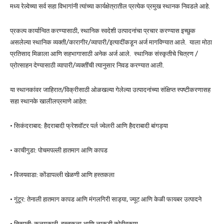
मध्य रेल्वेच्या सर्व सहा विभागांनी त्यांच्या कार्यक्षेत्रातील प्रत्येक प्रमुख स्थानक निवडले आहे.
प्रकल्प कार्यान्वित करण्यासाठी, स्थानिक स्वदेशी उत्पादनांचा प्रचार करण्यास इच्छुक
असलेल्या स्थानिक व्यक्ती/कारागीर/व्यापारी/इत्यादींकडून अर्ज मागविण्यात आले. याला मोठा
प्रतिसाद मिळाला आणि सहभागासाठी अनेक अर्ज आले. स्थानिक संस्कृतीचे चित्रण /
प्रोत्साहन देण्यासाठी व्यापारी/व्यक्तींची त्यानुसार निवड करण्यात आली.
या स्थानकांवर जाहिरात/विक्रीसाठी ओळखल्या गेलेल्या उत्पादनांच्या संक्षिप्त स्पष्टीकरणासह
सहा स्थानके खालीलप्रमाणे आहेत:
• सिकंदराबाद: हैदराबादी फ्रेशवॉटर पर्ल ज्वेलरी आणि हैदराबादी बांगड्या
• काचीगुडा: पोचमपल्ली हातमाग आणि कापड
• विजयवाडा: कोंडापल्ली खेळणी आणि हस्तकला
• गुंटूर: तेनाली हातमाग कापड आणि मंगलगिरी साड्या, ज्यूट आणि केळी फायबर उत्पादने
• तिरुपती: कलमकारी, हस्तकला आणि लाकडी कोरीवकाम