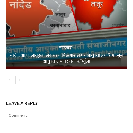
मराठवाडा
नांदेड आणि लातूरला लवकरच मिळणार अप्पर आयुक्तालय ? महसूल
आयुक्तालयावर नवा फॉर्म्युला
LEAVE A REPLY