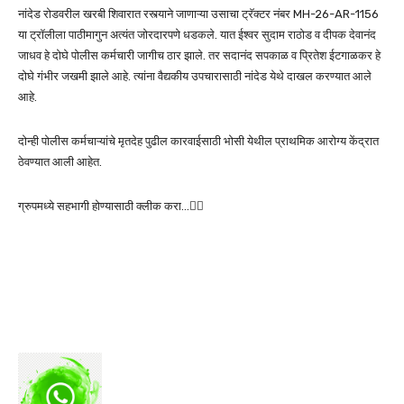
नांदेड रोडवरील खरबी शिवारात रस्त्याने जाणाऱ्या उसाचा ट्रॅक्टर नंबर MH-26-AR-1156
या ट्रॉलीला पाठीमागुन अत्यंत जोरदारपणे धडकले. यात ईश्वर सुदाम राठोड व दीपक देवानंद
जाधव हे दोघे पोलीस कर्मचारी जागीच ठार झाले. तर सदानंद सपकाळ व प्रितेश ईटगाळकर हे
दोघे गंभीर जखमी झाले आहे. त्यांना वैद्यकीय उपचारासाठी नांदेड येथे दाखल करण्यात आले
आहे.
दोन्ही पोलीस कर्मचाऱ्यांचे मृतदेह पुढील कारवाईसाठी भोसी येथील प्राथमिक आरोग्य केंद्रात
ठेवण्यात आली आहेत.
ग्रुपमध्ये सहभागी होण्यासाठी क्लीक करा…👆🏻