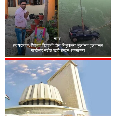
नांदेड
हृदयदावक: शिक्षक पित्याची दोन चिमुकल्या मुलांसह पुलावरून
गाडीसह नदीत उडी घेऊन आत्महत्या