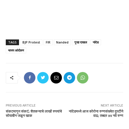
TAGS
BJP Protest
FIR
Nanded
गुन्हा दाखल
नांदेड
भाजप आंदोलन
PREVIOUS ARTICLE
NEXT ARTICLE
संकटमागून संकटं; शेतकऱ्याचे लाखों रुपयांचे
नांदेडमध्ये आज कोरोना रुग्णसंख्येत दुपटीने
सोयाबीन जळून खाक
वाढ; तब्बल ७४ नवे रुग्ण