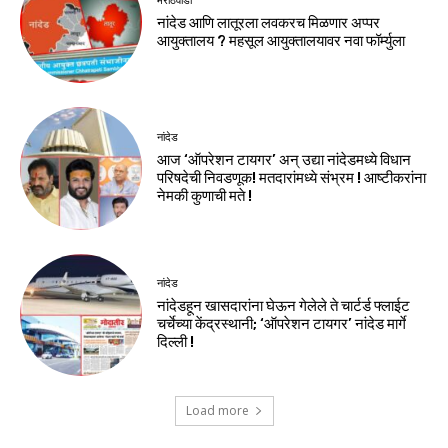
मराठवाडा
नांदेड आणि लातूरला लवकरच मिळणार अप्पर
आयुक्तालय ? महसूल आयुक्तालयावर नवा फॉर्म्युला
नांदेड
आज ‘ऑपरेशन टायगर’ अन् उद्या नांदेडमध्ये विधान
परिषदेची निवडणूक! मतदारांमध्ये संभ्रम ! आष्टीकरांना
नेमकी कुणाची मते !
नांदेड
नांदेडहून खासदारांना घेऊन गेलेले ते चार्टर्ड फ्लाईट
चर्चेच्या केंद्रस्थानी; ‘ऑपरेशन टायगर’ नांदेड मार्गे
दिल्ली !
Load more