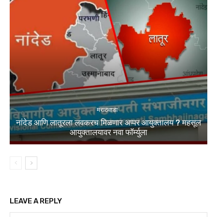
मराठवाडा
नांदेड आणि लातूरला लवकरच मिळणार अप्पर आयुक्तालय ? महसूल
आयुक्तालयावर नवा फॉर्म्युला
LEAVE A REPLY