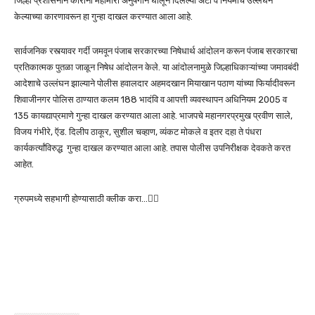
जिल्हा प्रशासनाने कोरोना महामारी अनुषंगाने घालून दिलेल्या अटी व नियमांचे उल्लंघन
केल्याच्या कारणावरून हा गुन्हा दाखल करण्यात आला आहे.
सार्वजनिक रस्त्यावर गर्दी जमवून पंजाब सरकारच्या निषेधार्थ आंदोलन करून पंजाब सरकारचा
प्रतिकात्मक पुतळा जाळून निषेध आंदोलन केले. या आंदोलनामुळे जिल्हाधिकाऱ्यांच्या जमावबंदी
आदेशाचे उल्लंघन झाल्याने पोलीस हवालदार अहमदखान मियाखान पठाण यांच्या फिर्यादीवरून
शिवाजीनगर पोलिस ठाण्यात कलम 188 भादंवि व आपत्ती व्यवस्थापन अधिनियम 2005 व
135 कायद्याप्रमाणे गुन्हा दाखल करण्यात आला आहे. भाजपचे महानगरप्रमुख प्रवीण साले,
विजय गंभीरे, ऍड. दिलीप ठाकूर, सुशील चव्हाण, व्यंकट मोकले व इतर दहा ते पंधरा
कार्यकर्त्यांविरुद्ध गुन्हा दाखल करण्यात आला आहे. तपास पोलीस उपनिरीक्षक देवकते करत
आहेत.
ग्रुपमध्ये सहभागी होण्यासाठी क्लीक करा…👆🏻