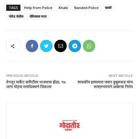
TAGS
Help from Police
Khaki
Nanded Police
खाकी
नांदेड पोलीस
पोलिसाला मदत
PREVIOUS ARTICLE
NEXT ARTICLE
देगलूर मार्केट कमिटीवर भाजपाचा झेंडा; १७
शासकीय इतमामात जवान डुबुकवाड यांना
जागा मोठ्या मताधिक्याने जिंकल्या
साश्रुनयनाने अखेरचा निरोप