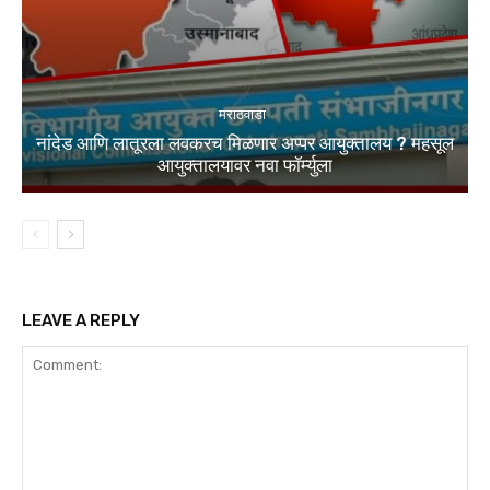
मराठवाडा
नांदेड आणि लातूरला लवकरच मिळणार अप्पर आयुक्तालय ? महसूल
आयुक्तालयावर नवा फॉर्म्युला
LEAVE A REPLY