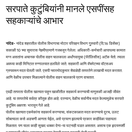
सरपाते कुटुंबियांनी मानले एसपींसह
सहकाऱ्यांचे आभार
नांदेड-
नांदेड शहरातील पोलीस विभागाचा मोटार परिवहन विभाग गुुरुवारी (दि.16 डिसेंबर)
सकाळी 10 च्या सुमारास नेहमीप्रमाणे गजबजून गेलेला. अधिकारी-कर्मचारी आपापल्या कामात
मग्न असतांना अचानक पोलीस वाहन चालकाला अर्धांगवायुचा (पॅरॉलिसीस) अटॅक येतो. त्याला
अवघ्या काही मिनिटात रुग्णालयात हलविले जाते. सहकारी आणि वॅचमेटच्या वॉटसअप
ग्रुपवरून मदत घेतली जाते. एसपी प्सारमोदकुमार शेवाळेही तत्परतेने लाखाची मदत करतात.
आणि वेळीच उपचार मिळाल्याने पोलीस वाहन चालकाचे प्राण वाचतात.
एवढी तत्परता पोलीस खात्यात पाहून खाकीतील सहकार्य करण्याची माणुसकी आजही जीवंत
आहे. या तत्परतेचे सर्वत्र कौतूक होत आहे. दरम्यान, वेळीच सर्वानीच मदत केल्यामुळेच सरपाते
कुटुंबिय अक्षरशः भारावून गेले आहे.
पोलीस खात्यात एकमेकांना सहकार्य करण्याचा, संकटकाळात मदत करण्याचे दूरच, उलट
सोबत्याला कसे अडचणी आणता येईल, असे प्रयत्न झाल्याचे प्रकार काहीवेळा पाहायला
मिळतात. पण याला काही सुखद धक्का देणा-या घटनाही घडत असतात. असाच एक हृदयस्पर्शी