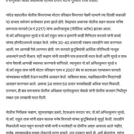
व माणुसकी जीवंत असल्याचा प्रत्यय देणारी घटना गुुरुवारी रोजी घडली.
नांदेड शहरातील पोलीस विभागाच्या मोटार परिवहन विभागात नेहमी प्रमाणे त्या दिवशी सकाळी
10 वाजता सर्वजण कर्तव्यावर हजर झाले होते. तेवढ्यात अचानक पोलीस वाहन चालक मनिष
वामनराव सरपाते (ब.नं.2217) यांना अर्धांगवायुचा (पॅरॉलिस अटॅक) झटका आला.
पो.कॉ.अनिलकुमार मुपडे व पो.कॉ.राहुल तारू व इतरांनी काही मिनिटात सरपाते यांनी काब्दे
यांच्या हॉस्पीटलमध्ये दाखल केले. तसेच 30-40 हजाराची रक्कम तातडीने जमा करण्यात
आली. पण आणखी पैसे लागणार होती. पण सरपाते कुटुंबियांची आर्थिक परिस्थिती नाजूक
असल्याने एमटी पीआय. श्री चव्हाण यांनी तातडीने पाच हजाराची मदत केली आणि मुपडे व तारू
यांना पैशाची आणखी व्यवस्था करण्याचे सांगितले. त्यानुसार पो.कॉ.अनिलकुमार मुपडे व
पो.कॉ.राहुल तारू यांनी मोटार परिवहन ग्रुप व 2007 बॅच या वाटसअप ग्रुपवरून सरपाते
यांच्याबाबत माहिती देऊन मदतीचे आवाहन केले. याशिवाय शाळा, महाविद्यालयीन मित्रांनाही
आवाहन करण्यात आले. अवघ्या 24 तासात 50 हजार रुपयांपेक्षाही अधिक मदत मिळाली.
दरम्यान, ही बाब समजताच पोलीस अधिक्षक प्रमोदकुमार शेवाळे यांनी पोलीस कल्याण निधीतून
तब्बल एक लाखाची मदत दिली.
पोलीस निरीक्षक चव्हाण, सुपरवायझर हळदे, ऐएसआय सरदार सर, पो.कॉ.अनिलकुमार मुपडे,
पो.कॉ. राहुल तारू यांनी वाहन चालक मनेष सिरपाते यांच्या कुटुंबियांकडे सुपूर्द केली. तातडीने
मिळालेली मदत पाहून सरपाते यांची पत्नी व मातोश्री या दोघींना अश्रु आवरता आले नाहीत.
साहेब, तुमच्यामुळेच माझ्या लेकराचे प्राण वाचले. लय उपकार झाले हो, असे बोलतांना त्यांना