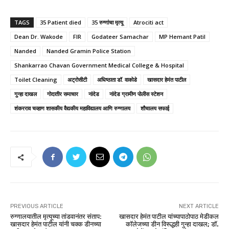
TAGS
35 Patient died
35 रुग्णांचा मृत्यू
Atrociti act
Dean Dr. Wakode
FIR
Godateer Samachar
MP Hemant Patil
Nanded
Nanded Gramin Police Station
Shankarrao Chavan Government Medical College & Hospital
Toilet Cleaning
अट्रोसीटी
अधिष्ठाता डॉ. वाकोडे
खासदार हेमंत पाटील
गुन्हा दाखल
गोदातीर समाचार
नांदेड
नांदेड ग्रामीण पोलीस स्टेशन
शंकरराव चव्हाण शासकीय वैद्यकीय महाविद्यालय आणि रुग्णालय
शौचालय सफाई
PREVIOUS ARTICLE
NEXT ARTICLE
रुग्णालयातील मृत्यूच्या तांडवानंतर संताप:
खासदार हेमंत पाटील यांच्यापाठोपाठ मेडीकल
खासदार हेमंत पाटील यांनी चक्क डीनच्या
कॉलेजच्या डीन विरूद्धही गुन्हा दाखल; डॉ.