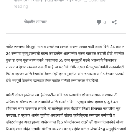
नांदेड शहराच्या विष्णुपुरी भागात असलेल्या शासकीय रुग्णालयात गांधी जयंती दिनी 24 तासात
24 रुग्णांचा मृत्यू झाल्याची घटना उघडकीस आल्यानंतर एकच खळबळ‌ उडाली होती. त्यानंतर
पुन्हा 11 रुग्ण पून्हा मरण पावले. जवळपास 35 रुग्ण मृत्युमुखी पडले असल्याने जिल्ह्यासह
राज्यात व देशात खळबळ उडाली आहे. या घटनेची गंभीर दखल घेत मुख्यमंत्र्यांनी पालकमंत्री
गिरीश महाजन आणि वैद्यकीय शिक्षणमंत्री हसन मुश्रीफ यांना रुग्णालयास भेट देण्यास पाठवले
होते. त्यापूर्वी शिवसेना खासदार हेमंत पाटील यांनीही रुग्णालयात भेट दिली.
यावेळी संतप्त झालेल्या खा. हेमंत पाटील यांनी रुग्णालयातील शौचालय साफ करण्यासाठी
अधिष्ठाता डॉक्टर शामकांत वाकोडे आणि बालरोग विभागप्रमुख यांच्या हातात झाडू देऊन
शौचालय साफ करण्यास लावले. या घटनेमुळे सबंध वैद्यकीय शिक्षण विभागात नाराजीचा सूर
उमटला. हा प्रकार अत्यंत चुकीचा असल्याची संतप्त प्रतिक्रिया रुग्णालय कर्मचारी व
डॉक्टरांकडून व्यक्त झाल्या. अखेर काल दि.3 ऑक्टोबरच्या रात्री डॉ. शामकांत वाकोडे यांच्या
फिर्यादीवरून नांदेड ग्रामीण पोलीस ठाण्यात खासदार हेमंत पाटील यांच्याविरुद्ध अनुसूचित जाती