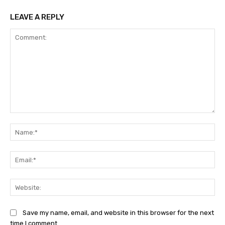
LEAVE A REPLY
Comment:
Na
Ema
Web
Save my name, email, and website in this browser for the next
time I comment.