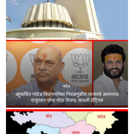
नांदेड
बहुचर्चित नांदेड विधानपरिषद निवडणुकीत भाजपचे अमरनाथ
राजूरकर यांचा मोठा विजय; साधली हॅट्रिक