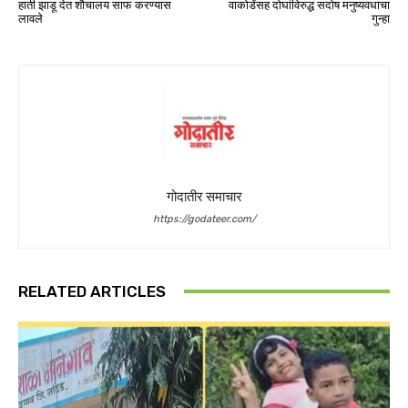
हाती झाडू देत शौचालय साफ करण्यास
वाकोडेंसह दोघांविरुद्ध सदोष मनुष्यवधाचा
लावले
गुन्हा
गोदातीर समाचार
https://godateer.com/
RELATED ARTICLES