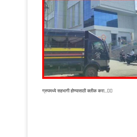
ग्रुपमध्ये सहभागी होण्यासाठी क्लीक करा…👆🏻