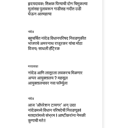
हृदयदावक: शिक्षक पित्याची दोन चिमुकल्या
मुलांसह पुलावरून गाडीसह नदीत उडी
घेऊन आत्महत्या
नांदेड
बहुचर्चित नांदेड विधानपरिषद निवडणुकीत
भाजपचे अमरनाथ राजूरकर यांचा मोठा
विजय; साधली हॅट्रिक
मराठवाडा
नांदेड आणि लातूरला लवकरच मिळणार
अप्पर आयुक्तालय ? महसूल
आयुक्तालयावर नवा फॉर्म्युला
नांदेड
आज ‘ऑपरेशन टायगर’ अन् उद्या
नांदेडमध्ये विधान परिषदेची निवडणूक!
मतदारांमध्ये संभ्रम ! आष्टीकरांना नेमकी
कुणाची मते !