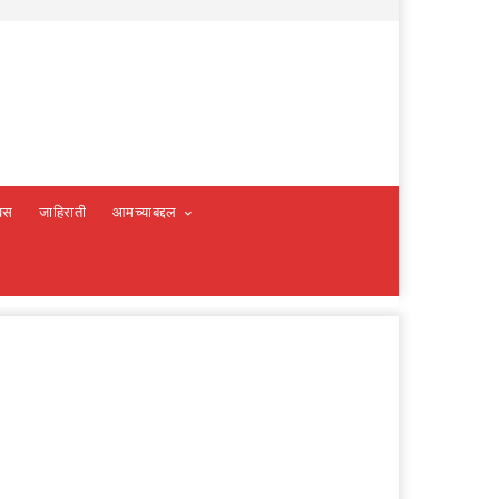
वस
जाहिराती
आमच्याबद्दल