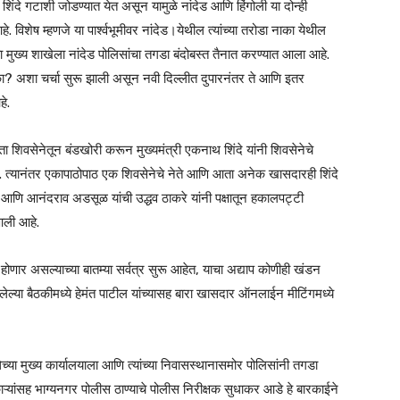
व शिंदे गटाशी जोडण्यात येत असून यामुळे नांदेड आणि हिंगोली या दोन्ही
 आहे. विशेष म्हणजे या पार्श्वभूमीवर नांदेड।येथील त्यांच्या तरोडा नाका येथील
 मुख्य शाखेला नांदेड पोलिसांचा तगडा बंदोबस्त तैनात करण्यात आला आहे.
 का? अशा चर्चा सुरू झाली असून नवी दिल्लीत दुपारनंतर ते आणि इतर
े.
ा शिवसेनेतून बंडखोरी करून मुख्यमंत्री एकनाथ शिंदे यांनी शिवसेनेचे
यानंतर एकापाठोपाठ एक शिवसेनेचे नेते आणि आता अनेक खासदारही शिंदे
णि आनंदराव अडसूळ यांची उद्धव ठाकरे यांनी पक्षातून हकालपट्टी
 आली आहे.
ोणार असल्याच्या बातम्या सर्वत्र सुरू आहेत, याचा अद्याप कोणीही खंडन
झालेल्या बैठकीमध्ये हेमंत पाटील यांच्यासह बारा खासदार ऑनलाईन मीटिंगमध्ये
ेच्या मुख्य कार्यालयाला आणि त्यांच्या निवासस्थानासमोर पोलिसांनी तगडा
ाऱ्यांसह भाग्यनगर पोलीस ठाण्याचे पोलीस निरीक्षक सुधाकर आडे हे बारकाईने