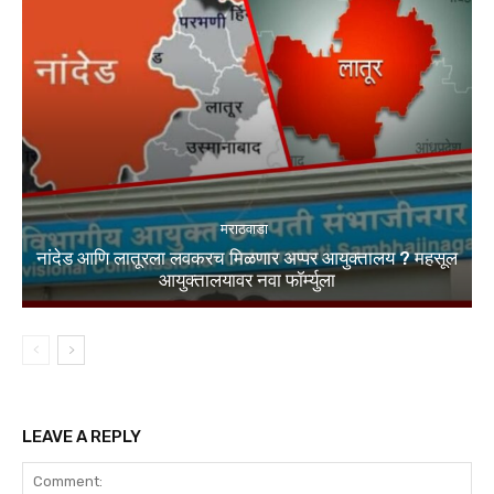
मराठवाडा
नांदेड आणि लातूरला लवकरच मिळणार अप्पर आयुक्तालय ? महसूल
आयुक्तालयावर नवा फॉर्म्युला
LEAVE A REPLY