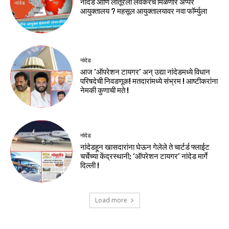
नांदेड आणि लातूरला लवकरच मिळणार अप्पर
आयुक्तालय ? महसूल आयुक्तालयावर नवा फॉर्म्युला
नांदेड
आज ‘ऑपरेशन टायगर’ अन् उद्या नांदेडमध्ये विधान
परिषदेची निवडणूक! मतदारांमध्ये संभ्रम ! आष्टीकरांना
नेमकी कुणाची मते !
नांदेड
नांदेडहून खासदारांना घेऊन गेलेले ते चार्टर्ड फ्लाईट
चर्चेच्या केंद्रस्थानी; ‘ऑपरेशन टायगर’ नांदेड मार्गे
दिल्ली !
Load more