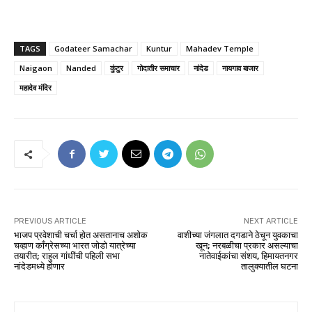
TAGS
Godateer Samachar
Kuntur
Mahadev Temple
Naigaon
Nanded
कुंटुर
गोदातीर समाचार
नांदेड
नायगाव बाजार
महादेव मंदिर
PREVIOUS ARTICLE
NEXT ARTICLE
भाजप प्रवेशाची चर्चा होत असतानाच अशोक
वाशीच्या जंगलात दगडाने ठेचून युवकाचा
चव्हाण कॉंग्रेसच्या भारत जोडो यात्रेच्या
खून; नरबळीचा प्रकार असल्याचा
तयारीत; राहुल गांधींची पहिली सभा
नातेवाईकांचा संशय, हिमायतनगर
नांदेडमध्ये होणार
तालुक्यातील घटना