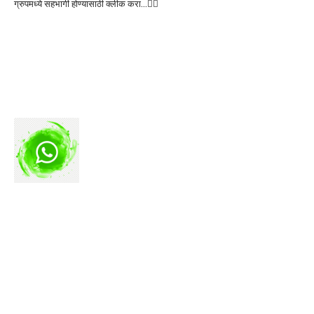
ग्रुपमध्ये सहभागी होण्यासाठी क्लीक करा…👆🏻