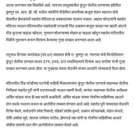
अटक करण्यात यश मिळविले आहे. नायगाव तालुक्यातील कुंटूर पोलीस ठाण्याच्या हद्दीतील
कुष्णूर एम. आय. डी. सी. मधील फ्लेमींगो मेडिसिन कंपनीच्या बाजुस शंकर महाजन यांचे
शेतातील हेमाडपंथी महादेव मंदिरात हा धक्कादायक प्रकार घडला. अज्ञात चोरट्यांनी महादेव
मंदिरात जाऊन मंदिरामधील महादेवाची दगडाची पिंड उखरून बाजुस काढत त्या खाली अंदाजे
दीड फुटाचा खड्डा खोदला. गुप्तधन शोधण्याच्या मोहात हा खड्डा खोदुन महादेव मंदीरातील
पिंडीचे नुकसान करून विटंबना केल्याचा गुन्हा दाखल करण्यात आला आहे.
रघुनाथ दिगांबर कमठेवाड (वय 61) व्यवसाय शेती रा. कुष्णूर ता. नायगाव यांचे फिर्यादीवरून
कुंटूर पोलीस ठाण्यात कलम 379, 295, 511 भादविप्रमाणे दिनांक आठ सप्टेंबर रोजी गुन्हा
दाखल करण्यात आला होता. या गुन्ह्याचा तपास पोउपनि संजय अटकोरे यांच्याकडे दिला होता.
मंदिरातील पिंड फोडीच्या घटनेची माहिती मिळाल्यानंतर कुंटूर पोलीस ठाण्याचे सहाय्यक पोलीस
निरीक्षक महादेव पुरी यांनी घटनास्थळी जाऊन पाहणी केली, यानंतर सहाय्यक पोलीस अधीक्षक
अर्चित चांडक यांना ही बाब त्यांनी कळविली. अर्चित चांडक यांच्या गोपनिय माहितीच्या आधारे
दोन पथके स्थापन करून या आरोपींना ताब्यात घेण्यात आले आहे. महादेव पुरी यांच्यासह पोउपनि
दिनेश येवले, सपोउपनि रमेश निकाते, पोहेकॉ संतोष कुमरे, लक्ष्मण सोनकांबळे, मोहन कंधारे,
पोशि अशोक घुमे, चालक रामेश्वर पाटील, होमगार्ड यश यांनी या गोपनिय माहितीच्या आधारे
चोवीस तासांचे आत तीन आरोपीतांना ताब्यात घेतले आहे.