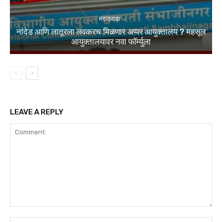
मराठवाडा
नांदेड आणि लातूरला लवकरच मिळणार अप्पर आयुक्तालय ? महसूल
आयुक्तालयावर नवा फॉर्म्युला
LEAVE A REPLY
Comment:
Na