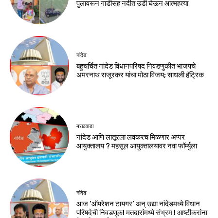
पुलावरून गाडीसह नदीत उडी घेऊन आत्महत्या
नांदेड
बहुचर्चित नांदेड विधानपरिषद निवडणुकीत भाजपचे
अमरनाथ राजूरकर यांचा मोठा विजय; साधली हॅट्रिक
मराठवाडा
नांदेड आणि लातूरला लवकरच मिळणार अप्पर
आयुक्तालय ? महसूल आयुक्तालयावर नवा फॉर्म्युला
नांदेड
आज ‘ऑपरेशन टायगर’ अन् उद्या नांदेडमध्ये विधान
परिषदेची निवडणूक! मतदारांमध्ये संभ्रम ! आष्टीकरांना