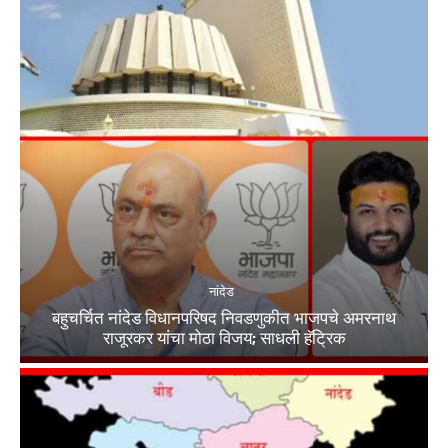
नांदेड
बहुचर्चित नांदेड विधानपरिषद निवडणुकीत भाजपचे अमरनाथ
राजूरकर यांचा मोठा विजय; साधली हॅट्रिक