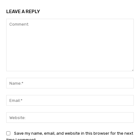
LEAVE A REPLY
Comment:
Na
Ema
Web
Save my name, email, and website in this browser for the next
time I comment.