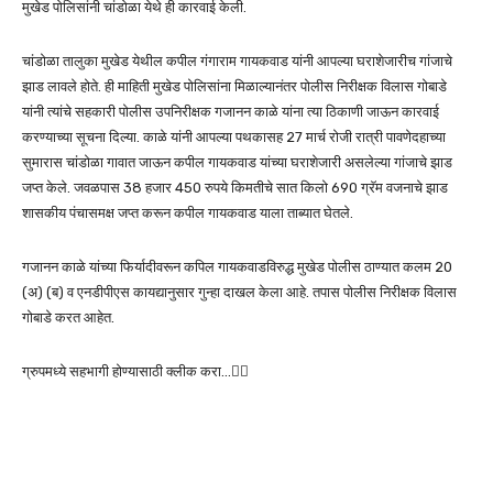
मुखेड पोलिसांनी चांडोळा येथे ही कारवाई केली.
चांडोळा तालुका मुखेड येथील कपील गंगाराम गायकवाड यांनी आपल्या घराशेजारीच गांजाचे
झाड लावले होते. ही माहिती मुखेड पोलिसांना मिळाल्यानंतर पोलीस निरीक्षक विलास गोबाडे
यांनी त्यांचे सहकारी पोलीस उपनिरीक्षक गजानन काळे यांना त्या ठिकाणी जाऊन कारवाई
करण्याच्या सूचना दिल्या. काळे यांनी आपल्या पथकासह 27 मार्च रोजी रात्री पावणेदहाच्या
सुमारास चांडोळा गावात जाऊन कपील गायकवाड यांच्या घराशेजारी असलेल्या गांजाचे झाड
जप्त केले. जवळपास 38 हजार 450 रुपये किमतीचे सात किलो 690 ग्रॅम वजनाचे झाड
शासकीय पंचासमक्ष जप्त करून कपील गायकवाड याला ताब्यात घेतले.
गजानन काळे यांच्या फिर्यादीवरून कपिल गायकवाडविरुद्ध मुखेड पोलीस ठाण्यात कलम 20
(अ) (ब) व एनडीपीएस कायद्यानुसार गुन्हा दाखल केला आहे. तपास पोलीस निरीक्षक विलास
गोबाडे करत आहेत.
ग्रुपमध्ये सहभागी होण्यासाठी क्लीक करा…👆🏻