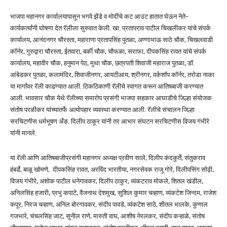
भाजपा महानगर कार्यालयापासून भगवे झेंडे व मोदींचे कट आउट हातात घेऊन नेते-
कार्यकर्त्यांनी घोषणा देत रॅलीला सुरुवात केली. खा. प्रतापराव पाटील चिखलीकर यांचे संपर्क
कार्यालय, आनंदनगर चौरस्ता, महाराणा प्रतापसिंह पुतळा, अण्णाभाऊ साठे चौक, चिखलवाडी
कॉर्नर, गुरुद्वारा चौरस्ता, ईतवारा, बर्की चौक, चौफळा, सराफा, दीपकसिंह रावत यांचे संपर्क
कार्यालय, महावीर चौक, हनुमान पेठ, मुथा चौक, छत्रपती शिवाजी महाराज पुतळा, डॉ.
आंबेडकर पुतळा, कलामंदिर, शिवाजीनगर, आयटीआय, श्रीनगर, वर्कशॉप कॉर्नर, तरोडा नाका
या मार्गांवर रॅली काढण्यात आली. ठिकठिकाणी रॅलीचे स्वागत करून आतिषबाजी करण्यात
आली. भावसार चौक येथे रॅलीच्या समारोप प्रसंगी भाजपा सहकार आघाडीचे जिल्हा संयोजक
संतोष परळीकर यांच्यातर्फे अल्पोपहार व्यवस्था करण्यात आली. रॅलीचे संचालन जिल्हा
सरचिटणीस धर्मभूषण अँङ. दिलीप ठाकूर यांनी तर आभार संघटन सरचिटणीस विजय गंभीरे
यांनी मानले.
या रॅली आणि आतिषबाजीप्रसंगी महानगर अध्यक्ष प्रवीण साले, दिलीप कंदकुर्ते, संतुकराव
हंबर्डे, बाळू खोमणे, दीपकसिंह रावत, अरविंद भारतीया, नगरसेवक राजू गोरे, दिलीपसिंग सोढ़ी,
विजय गंभीरे, अशोक पाटील धनेगावकर, दिलीप ठाकुर, व्यंकटराव मोकले, शितल खंडील,
अनिलसिंह हजारी, प्रभु कपाटे, वैजनाथ देशमुख, सुशिल कुमार चव्हाण, व्यंकटेश जिन्दम, राजेश
कपूर, निरज चव्हाण, अनिल बोरगावकर, संदीप पावडे, व्यंकटेश साठे, शीतल भालके, कुणाल
गजभारे, चंचलसिंह जाट, सुनील राणे, मारुती वाघ, आशीष नेरलकर, संदीप कऱ्हाळे, संतोष