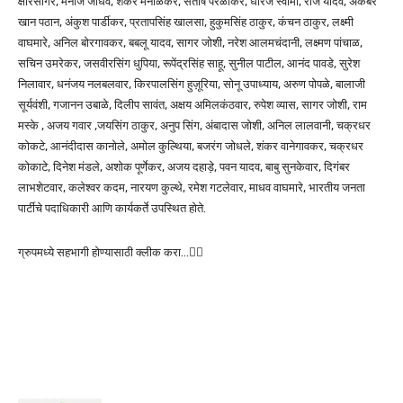
क्षीरसागर, मनोज जाधव, शंकर मनाळकर, संतोष परळीकर, धीरज स्वामी, राज यादव, अकबर
खान पठान, अंकुश पार्डीकर, प्रतापसिंह खालसा, हुकुमसिंह ठाकुर, कंचन ठाकुर, लक्ष्मी
वाघमारे, अनिल बोरगावकर, बबलू यादव, सागर जोशी, नरेश आलमचंदानी, लक्ष्मण पांचाळ,
सचिन उमरेकर, जसवीरसिंग धुपिया, रूपेंद्रसिंह साहू, सुनील पाटील, आनंद पावडे, सुरेश
निलावार, धनंजय नलबलवार, किरपालसिंग हुज़ूरिया, सोनू उपाध्याय, अरुण पोपळे, बालाजी
सूर्यवंशी, गजानन उबाळे, दिलीप सावंत, अक्षय अमिलकंठवार, रुपेश व्यास, सागर जोशी, राम
मस्के , अजय गवार ,जयसिंग ठाकुर, अनुप सिंग, अंबादास जोशी, अनिल लालवानी, चक्रधर
कोकटे, आनंदीदास कानोले, अमोल कुल्थिया, बजरंग जोधले, शंकर वानेगावकर, चक्रधर
कोकाटे, दिनेश मंडले, अशोक पूर्णेकर, अजय दहाड़े, पवन यादव, बाबु सुनकेवार, दिगंबर
लाभशेटवार, कलेश्वर कदम, नारयण कुल्थे, रमेश गटलेवार, माधव वाघमारे, भारतीय जनता
पार्टीचे पदाधिकारी आणि कार्यकर्ते उपस्थित होते.
ग्रुपमध्ये सहभागी होण्यासाठी क्लीक करा…👆🏻