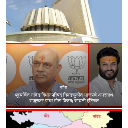
नांदेड
बहुचर्चित नांदेड विधानपरिषद निवडणुकीत भाजपचे अमरनाथ
राजूरकर यांचा मोठा विजय; साधली हॅट्रिक