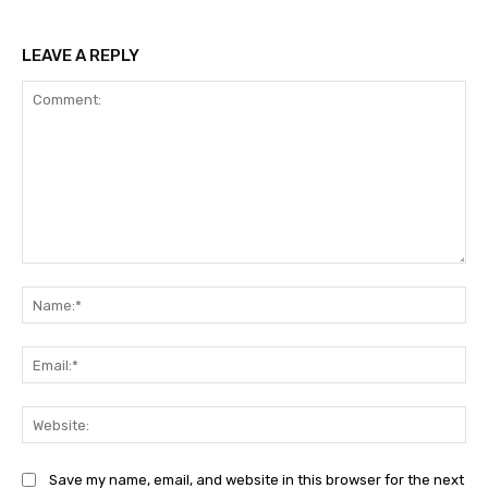
LEAVE A REPLY
Comment:
Na
Ema
Web
Save my name, email, and website in this browser for the next