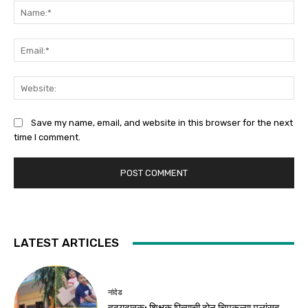
Na
Ema
Web
Save my name, email, and website in this browser for the next
time I comment.
LATEST ARTICLES
नांदेड