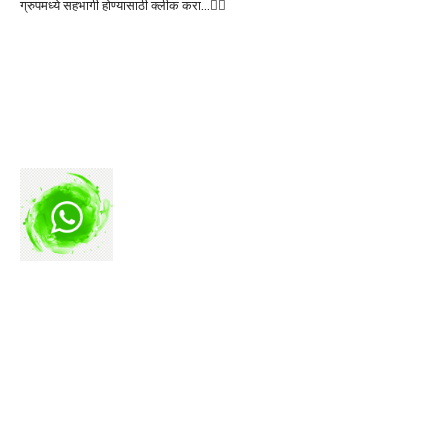
ग्रुपमध्ये सहभागी होण्यासाठी क्लीक करा…👆🏻