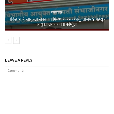
मराठवाडा
नांदेड आणि लातूरला लवकरच मिळणार अप्पर आयुक्तालय ? महसूल
आयुक्तालयावर नवा फॉर्म्युला
LEAVE A REPLY
Comment: