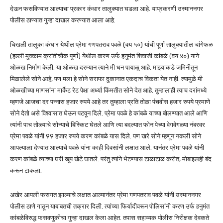
देऊन फसविण्यात आल्याचा प्रकार कंधार तालुक्यात घडला आहे. याप्रकरणी उस्माननगर
पोलीस ठाण्यात गुन्हा दाखल करण्यात आला आहे.
चिखली तालुका कंधार येथील प्रेमा गणपतराव पवळे (वय ५०) यांची पूर्णा तालुक्यातील चांगेफळ
(हल्ली मुक्काम क्रांतीचौक पूर्णा) येथील करण उर्फ हनुमंत शिवाजी कांबळे (वय ४०) याने
ओळख निर्माण केली. या ओळख दरम्यान त्याने मी धन पायाळू आहे. माझ्याकडे जमिनीतून
मिळालेले सोने आहे, पण मला हे सोने सराफा दुकानात एकदाच विकता येत नाही. त्यामुळे मी
ओळखीच्या माणसांना मार्केट रेट पेक्षा अर्ध्या किंमतीत सोने देत आहे. तुम्हालाही त्याच दरांमध्ये
म्हणजे आजचा दर पन्नास हजार रुपये आहे तर तुम्हाला प्रति तोळा पंचवीस हजार रुपये प्रमाणे
सोने देतो असे विश्वासात घेऊन पटवून दिले. प्रेमा पवळे हे कांबळे याच्या बोलण्यात आले आणि
त्यांनी पाच तोळ्याचे सोन्याचे बिस्किट घेतले आणि त्या बदल्यात फोन पेच्या वेगवेगळ्या नंबरवर
प्रेमा पवळे यांनी 99 हजार रुपये करण कांबळे यास दिले. पण खरे सोने म्हणून नकली सोने
आपल्याला देण्यात आल्याचे पवळे यांना काही दिवसांनी लक्षात आले. यानंतर प्रेमा पवळे यांनी
करण कांबळे त्याच्या घरी खूप खेटे घातले. परंतु त्यांने भेटण्यास टाळाटाळ करीत, मोबाइलही बंद
करून टाकला.
अखेर आपली फसगत झाल्याचे लक्षात आल्यानंतर प्रेमा गणपतराव पवळे यांनी उस्माननगर
पोलीस ठाणे गाठून याबाबतची तक्रार दिली. त्यांच्या फिर्यादीवरून पोलिसांनी करण उर्फ हनुमंत
कांबळेविरुद्ध फसवणुकीचा गुन्हा दाखल केला आहेत. तपास सहाय्यक पोलीस निरीक्षक देवकते