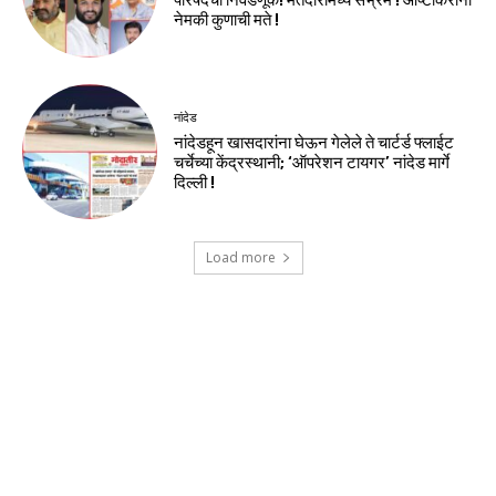
परिषदेची निवडणूक! मतदारांमध्ये संभ्रम ! आष्टीकरांना
नेमकी कुणाची मते !
नांदेड
नांदेडहून खासदारांना घेऊन गेलेले ते चार्टर्ड फ्लाईट
चर्चेच्या केंद्रस्थानी; ‘ऑपरेशन टायगर’ नांदेड मार्गे
दिल्ली !
Load more