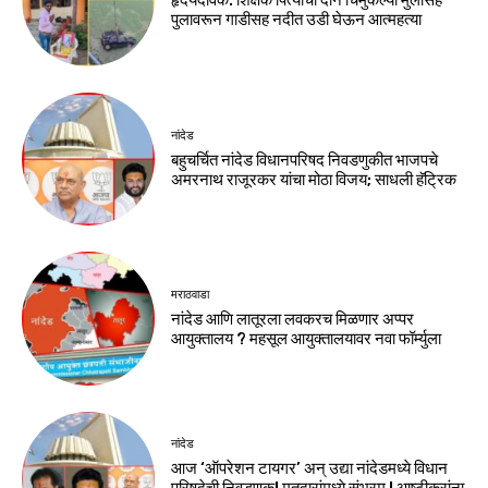
हृदयदावक: शिक्षक पित्याची दोन चिमुकल्या मुलांसह
पुलावरून गाडीसह नदीत उडी घेऊन आत्महत्या
नांदेड
बहुचर्चित नांदेड विधानपरिषद निवडणुकीत भाजपचे
अमरनाथ राजूरकर यांचा मोठा विजय; साधली हॅट्रिक
मराठवाडा
नांदेड आणि लातूरला लवकरच मिळणार अप्पर
आयुक्तालय ? महसूल आयुक्तालयावर नवा फॉर्म्युला
नांदेड
आज ‘ऑपरेशन टायगर’ अन् उद्या नांदेडमध्ये विधान