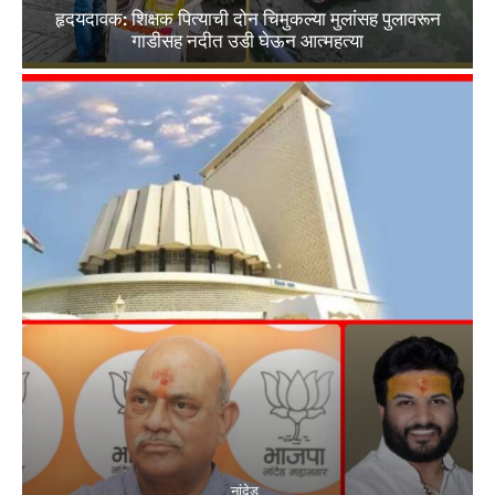
हृदयदावक: शिक्षक पित्याची दोन चिमुकल्या मुलांसह पुलावरून
गाडीसह नदीत उडी घेऊन आत्महत्या
नांदेड