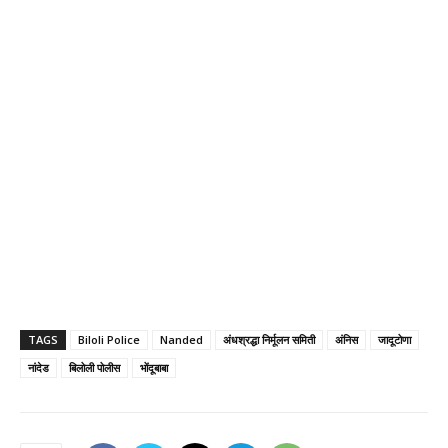
TAGS
Biloli Police
Nanded
अंधश्रद्धा निर्मूलन समिती
अंनिस
जादूटोणा
नांदेड
बिलोली पोलीस
भोंदूबाबा