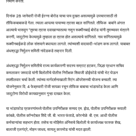
निर्माण करतो.
दिनांक 28 जानेवारी रोजी ईरन्ना बोरोड याचा पाय दुखत असल्यामुळे उपचारासाठी तो
तौफिकबाबाकडे गेला. त्याला आपल्या पायाच्या त्रासा बद्दल सांगितले. तौफिक बाबांने अंगात
आल्याचे भासवून “तुमचा त्रास दवाखान्यातल्या नसून रूक्‍मीनबाई बोरोड यांनी तुमच्यावर मंत्राने
करणी, जादूटोणा केल्यामुळे तुम्हाला हा त्रास होत असल्याचे सांगितले. नाव सांगितल्यामुळे
रूक्‍मीनबाईकडे लोक संशयाने बघायला लागले. त्यांच्याशी वादावादी-भांडण करू लागले. याबाबत
अंधश्रद्धा निर्मूलन समिती नांदेडकडे तक्रार दिली.
अंधश्रद्धा निर्मूलन समितीचे राज्य कार्यकारणी सदस्य सम्राट हटकर, जिल्हा प्रधान सचिव
कमलाकर जमदाडे यांनी बिलोलीचे पोलीस निरीक्षक शिवाजी डोईफोडे यांची भेट घेऊन
तपशीलवार चर्चा केली. त्यांच्या मार्गदर्शनाखाली स्टिंग ऑपरेशनची योजना बनवली. त्या
योजनेनुसार दि. 4 फेब्रुवारी रोजी सापळा रचून तोफिक बाबाचा भांडाफोड केला आणि
जादूटोणा विरोधी कायद्यानुसार गुन्हा दाखल केला.
या भांडाफोड प्रकरणांमध्ये पोलीस उपनिरीक्षक सय्यद एम. झेड, पोलीस उपनिरीक्षक रूपाली
कांबळे, पोलीस कॉन्स्टेबल शिंदे जी. बी. भारत फंताडे, कोरनोळे बी. एस. आधी पोलीस
कर्मचाऱ्यांचा सहभाग होता. तसेच या मोहिमेत अंनिसचे बिलोली चे कार्याध्यक्ष फारुक शेख,
बालाजी एलगंद्रे, मोहन जाधव, सायलू कारमोड यांची मदत झाली.