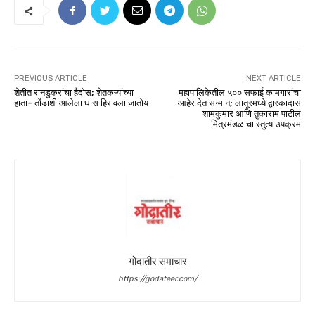
PREVIOUS ARTICLE
NEXT ARTICLE
शेतीत रानडुकरांचा हैदोस; शेतकऱ्यांच्या
महापालिकेतील ५०० सफाई कामगारांचा
हाता- तोंडाशी आलेला घास हिरावला जातोय
आहेर देत सन्मान; लातूरमध्ये द्वारकादास
शामकुमार आणि तुकाराम पाटील
मित्रमंडळाचा स्तुत्य उपक्रम
गोदातीर समाचार
https://godateer.com/