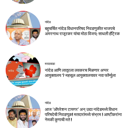
नांदेड
बहुचर्चित नांदेड विधानपरिषद निवडणुकीत भाजपचे
अमरनाथ राजूरकर यांचा मोठा विजय; साधली हॅट्रिक
मराठवाडा
नांदेड आणि लातूरला लवकरच मिळणार अप्पर
आयुक्तालय ? महसूल आयुक्तालयावर नवा फॉर्म्युला
नांदेड
आज ‘ऑपरेशन टायगर’ अन् उद्या नांदेडमध्ये विधान
परिषदेची निवडणूक! मतदारांमध्ये संभ्रम ! आष्टीकरांना
नेमकी कुणाची मते !