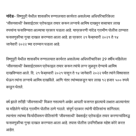
नांदेड
– विष्णुपुरी येथील शासकीय रुग्णालयात कार्यरत असलेल्या अधिपरिचारिकेला
‘जीवनसाथी’ वेबसाईटवर प्रोफाइल तयार करून लग्नाचे आमिष दाखवून सव्वाचार लाख
रुपयांना फसविण्यात आल्याचा प्रकार घडला आहे. याप्रकरणी नांदेड ग्रामीण पोलीस ठाण्यात
फसवणुकीचा गुन्हा दाखल करण्यात आला आहे. हा प्रकार २१ फेब्रुवारी २०२१ ते १४
जानेवारी २०२२ च्या दरम्यान घडला आहे.
विष्णुपुरी येथील शासकीय रुग्णालयात कार्यरत असलेल्या अधिपरीचारिका 29 वर्षीय महिलेला
‘जीवनसाथी’ वेबसाईटवरून प्रोफाइल तयार करून त्यांचे लग्न जुळवून देण्याचे आमिष
दाखविण्यात आले. दि. २१ फेब्रुवारी २०२१ पासून ते १४ जानेवारी २०२२ पर्यंत त्यांने विश्वासात
घेऊन त्यांना लग्नाचे आमिष दाखविले. आणि नंतर त्यांच्याकडून चार लाख १२ हजार ५०० रुपये
काढून घेतले.
वर्ष झाले तरीही ‘जीवनसाथी’ मिळत नसल्याने अखेर आपली फसगत झाल्याचे लक्षात आल्यानंतर
या महिलेने नांदेड ग्रामीण पोलीस ठाणे गाठले. संपूर्ण प्रकार त्यांनी पोलिसांना सांगितला.
त्यानंतर त्यांच्या फिर्यादीवरून पोलिसांनी ‘जीवनसाथी’ वेबसाईट प्रोफाईल तयार करणाऱ्यांविरुद्ध
फसवणुकीचा गुन्हा दाखल करण्यात आला आहे. तपास पोलीस उपनिरीक्षक महेश कोरे करत
आहेत.