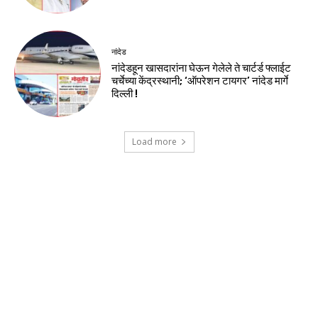
नांदेड
नांदेडहून खासदारांना घेऊन गेलेले ते चार्टर्ड फ्लाईट
चर्चेच्या केंद्रस्थानी; ‘ऑपरेशन टायगर’ नांदेड मार्गे
दिल्ली !
Load more