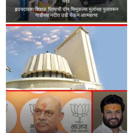
नांदेड
हृदयदावक: शिक्षक पित्याची दोन चिमुकल्या मुलांसह पुलावरून
गाडीसह नदीत उडी घेऊन आत्महत्या