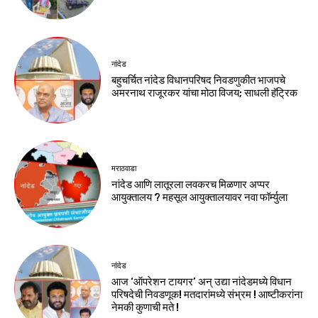
नांदेड
बहुचर्चित नांदेड विधानपरिषद निवडणुकीत भाजपचे
अमरनाथ राजूरकर यांचा मोठा विजय; साधली हॅट्रिक
मराठवाडा
नांदेड आणि लातूरला लवकरच मिळणार अप्पर
आयुक्तालय ? महसूल आयुक्तालयावर नवा फॉर्म्युला
नांदेड
आज ‘ऑपरेशन टायगर’ अन् उद्या नांदेडमध्ये विधान
परिषदेची निवडणूक! मतदारांमध्ये संभ्रम ! आष्टीकरांना
नेमकी कुणाची मते !