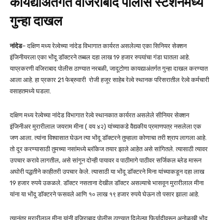
कायद्याअंतर्गत वजिराबाद पोलीस स्टेशनमध्ये
गुन्हा दाखल
नांदेड
– दक्षिण मध्य रेल्वेच्या नांदेड विभागात कार्यरत असलेल्या एका सिनियर सेक्शन
इंजिनीयरला एका भोंदू डॉक्टरने तब्बल दहा लाख 19 हजार रुपयांचा गंडा घातला आहे.
याप्रकरणी वजिराबाद पोलीस ठाण्यात नरबळी, जादूटोणा कायद्याअंतर्गत गुन्हा दाखल करण्यात
आला आहे. हा प्रकार 21 फेब्रुवारी रोजी हजूर साहेब रेल्वे स्थानक परिसरातील रेल्वे कर्मचारी
वसाहतमध्ये घडला.
दक्षिण मध्य रेल्वेच्या नांदेड विभागात रेल्वे स्थानकात कार्यरत असलेले सीनियर सेक्शन
इंजिनीअर मुरारीलाल जयराम मीना ( वय ४२) यांच्याकडे वैद्यकीय प्रमाणपत्र नसलेला एक
जण आला. त्यांना विश्वासात घेऊन त्या भोंदू डॉक्टरने तुम्हाला कोणाचा तरी श्राप लागला आहे.
तो दूर करण्यासाठी तुमच्या नसांमध्ये ब्लॉकेज तयार झाले आहेत असे सांगितले. त्यासाठी त्यावर
उपचार करावे लागतील, असे सांगून दोन्ही पायावर व पाठीमागे पाठीवर सर्जिकल ब्लेड मारून
अघोरी पद्धतीने काहीतरी उपचार केले. त्यासाठी या भोंदू डॉक्टरने मिना यांच्याकडून दहा लाख
19 हजार रुपये उकळले. डॉक्टर नसताना देखील डॉक्टर असल्याचे भासवून मुरारीलाल मीना
यांना या भोंदू डॉक्टरने फसवले आणि १० लाख १९ हजार रुपये घेऊन तो पसार झाला आहे.
त्यानंतर मुरारीलाल मीना यांनी वजिराबाद पोलीस ठाण्यात दिलेल्या फिर्यादीवरून अनोळखी भोंदू