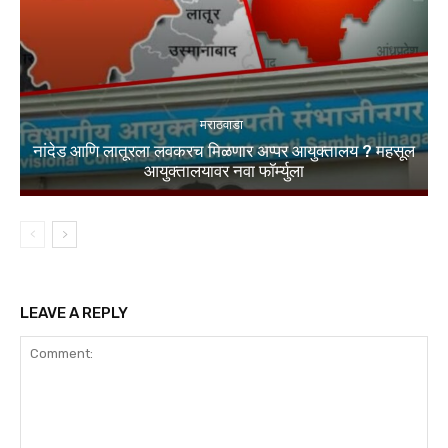
मराठवाडा
नांदेड आणि लातूरला लवकरच मिळणार अप्पर आयुक्तालय ? महसूल
आयुक्तालयावर नवा फॉर्म्युला
LEAVE A REPLY