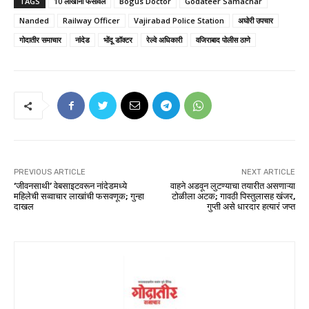
TAGS
10 लाखांना फसविले
Bogus Doctor
Godateer Samachar
Nanded
Railway Officer
Vajirabad Police Station
अघोरी उपचार
गोदातीर समाचार
नांदेड
भोंदू डॉक्टर
रेल्वे अधिकारी
वजिराबाद पोलीस ठाणे
PREVIOUS ARTICLE
NEXT ARTICLE
‘जीवनसाथी’ वेबसाइटवरून नांदेडमध्ये
वाहने अडवून लुटण्याचा तयारीत असणाऱ्या
महिलेची सव्वाचार लाखांची फसवणूक; गुन्हा
टोळीला अटक; गावठी पिस्तुलासह खंजर,
दाखल
गुप्ती असे धारदार हत्यारं जप्त