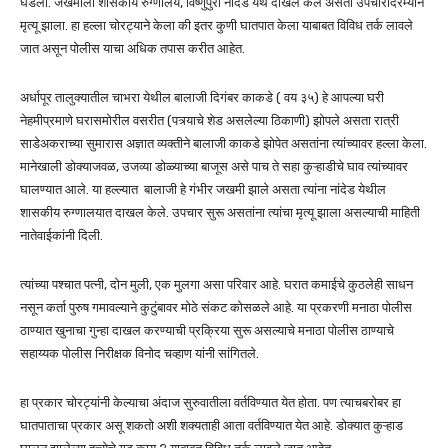
घडली. जखमीला शासकीय रुग्णालय, विष्णुपुरी नांदेड येथे दाखल केले असता उपचारादरम्यान
मृत्यू झाला. हा हल्ला चोरट्याने केला की इतर कुणी घातपात केला याबाबत विविध तर्क लावले
जात असून पोलीस याचा अधिक तपास करीत आहेत.
अर्धापूर तालुक्यातील चाभरा येथील बालाजी दिगंबर काकडे ( वय ३५) हे आपल्या घरी
नेहमीप्रमाणे घरासमोरील वसरीत (पत्र्याचे शेड असलेल्या ठिकाणी) झोपले असता रात्री
साडेअकराच्या सुमारास अज्ञात व्यक्तीने बालाजी काकडे झोपेत असतांना त्यांच्यावर हल्ला केला.
मानेखाली डोक्याजवळ, उजव्या डोळ्याच्या बाजूस असे पाच ते सहा कुऱ्हाडीचे घाव त्यांच्यावर
घालण्यात आले. या हल्ल्यात बालाजी हे गंभीर जखमी झाले असता त्यांना नांदेड येथील
शासकीय रुग्णालयात दाखल केले. उपचार सुरू असतांना त्यांचा मृत्यू झाला असल्याची माहिती
नातेवाईकांनी दिली.
त्यांच्या पश्चात पत्नी, दोन मुली, एक मुलगा असा परिवार आहे. घरात कमाईचे कुठलेही साधन
नसून कर्ता पुरुष गमावल्याने कुटुंबावर मोठे संकट कोसळले आहे. या प्रकरणी मनाठा पोलीस
ठाण्यात खुनाचा गुन्हा दाखल करण्याची प्रक्रिया सुरू असल्याचे मनाठा पोलीस ठाण्याचे
सहाय्यक पोलीस निरीक्षक विनोद चव्हाण यांनी सांगितले.
हा प्रकार चोरट्यांनी केल्याचा अंदाज सुरुवातीला वर्तविण्यात येत होता. पण त्याचबरोबर हा
घातपाताचा प्रकार असू शकतो अशी शक्यताही आता वर्तविण्यात येत आहे. डोक्यात कुऱ्हाड