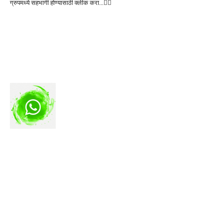
ग्रुपमध्ये सहभागी होण्यासाठी क्लीक करा…👆🏻