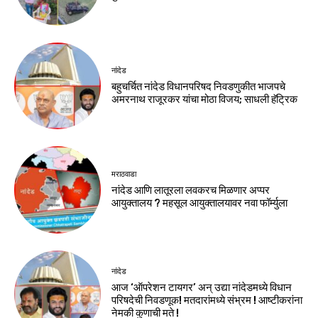
नांदेड
बहुचर्चित नांदेड विधानपरिषद निवडणुकीत भाजपचे
अमरनाथ राजूरकर यांचा मोठा विजय; साधली हॅट्रिक
मराठवाडा
नांदेड आणि लातूरला लवकरच मिळणार अप्पर
आयुक्तालय ? महसूल आयुक्तालयावर नवा फॉर्म्युला
नांदेड
आज ‘ऑपरेशन टायगर’ अन् उद्या नांदेडमध्ये विधान
परिषदेची निवडणूक! मतदारांमध्ये संभ्रम ! आष्टीकरांना
नेमकी कुणाची मते !