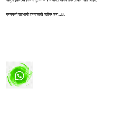
घालून झालेल्या हत्त्येचे गुढ काय ? याबाबत विविध तर्क लावले जात आहेत.
ग्रुपमध्ये सहभागी होण्यासाठी क्लीक करा…👆🏻