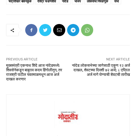
चंद्रशेखर बावनकुळे
देवेंद्र फडणवीस
नांदेड
भाजप
लोकसभा निवडणूक
सभा
PREVIOUS ARTICLE
NEXT ARTICLE
मुख्यमंत्री एकनाथ शिंदे आज नांदेडमध्ये:
नांदेड लोकसभेच्या जागेसाठी एकूण ९२ अर्ज
शिवसेनेकडून बाबुराव कदम हिंगोलीतून, तर
दाखल, शेवटच्या दिवशी ७२ अर्ज; ८ एप्रिल
राजश्री पाटील यवतमाळमधून आज अर्ज
अर्ज मागे घेण्याची शेवटची तारीख
दाखल करणार