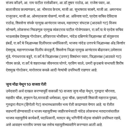
संजय कौडगे, आ. राम पाटील रातोळीकर, आ.डॉ.तुषार राठोड, आ. राजेश पवार, आ.
बालाजीराव कल्याणकर, आ. भीमराव केराम, माजी आ. सुभाषराव साबणे, माजी आ. अमरनाथ
राजूरकर, माजी आ. ओमप्रकाश पोकर्णा, माजी आ. अविनाश घाटे, प्रदेश सचिव देविदास
राठोड, शिवसेना संपर्क प्रमुख आनंदराव जाधव, महाराष्ट्र संघटक (आठवले गट) विजय
सोनवणे, लोकसभा निवडणूक प्रमुख व्यंकटराव पाटील गोजेगावकर, रा.काँ.पा.चे प्रदेश सचिव
भाऊसाहेब देशमुख गोरठेकर, हरिहरराव भोसीकर, नांदेड दक्षिणचे जिल्हाध्यक्ष डॉ.संतुकराव
हंबर्डे, रा.काँ.चे जिल्हाध्यक्ष दिलीपराव धर्माधिकारी, भाजपा नांदेड उत्तरचे जिल्हाध्यक्ष अ‍ॅड.किशोर
देशमुख, महानगराध्यक्ष दिलीप कंदकुर्ते, शिवसेना जिल्हा प्रमुख आनंदराव बोंढारकर,उमेशराव
मुंडे, गंगाधरराव बडूरे, रा.काँ.चे जिल्हाध्यक्ष (उत्तर) विश्‍वांभर पवार, जिल्हाध्यक्ष (आठवले गट)
गौतम काळे, रा.काँ.चे शहराध्यक्ष जीवनराव घोगरे, प्रविण साले, उमरी कृउबाचे सभापती शिरीष
देशमुख गोरठेकर, मारोतराव कवळे आदी नेत्यांची उपस्थिती राहणार आहे.
जुना मोंढा येथून 10 वाजता रॅली
उमेदवारी अर्ज दाखल करण्यापूर्वी सकाळी 10 वाजता जुना मोंढा येथून, गुरुद्वारा चौरस्ता,
महावीर चौक, हनुमान पेठ,मारवाडी धर्मशाळा, मुथा चौक, छत्रपती शिवाजी महाराज पुतळा,
गुरुद्वारा मैदान (हिंगोली गेट) सभास्थळापर्यंत भव्य रॅली काढण्यात येणार आहे. या रॅलीत
सहभागी होण्यासाठी व भाजप महायुतीच्या जाहीरसभेसाठी नांदेड लोकसभा मतदारसंघातील
भाजपा महायुतीचे कार्यकर्ते, पदाधिकारी, मतदार बंधू भगिनींनी मोठ्या संख्येने उपस्थित रहावे,
असे आवाहन भारतीय जनता पक्ष तसेच महायुतीच्यावतीने करण्यात आली आहे.