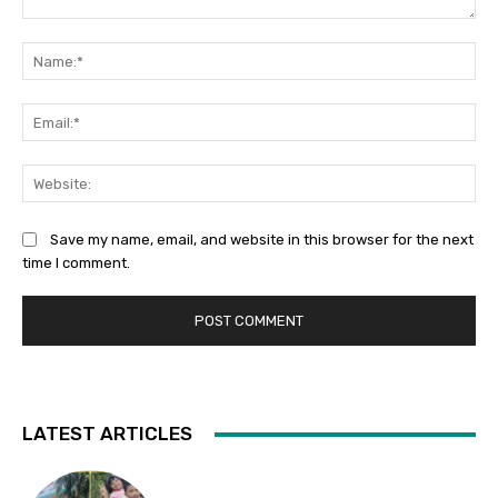
Comment:
Na
Ema
Web
Save my name, email, and website in this browser for the next
time I comment.
LATEST ARTICLES