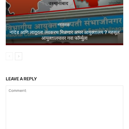
मराठवाडा
नांदेड आणि लातूरला लवकरच मिळणार अप्पर आयुक्तालय ? महसूल
आयुक्तालयावर नवा फॉर्म्युला
LEAVE A REPLY