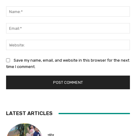
Comment:
Na
Ema
Web
Save my name, email, and website in this browser for the next
time I comment.
LATEST ARTICLES
नांदेड