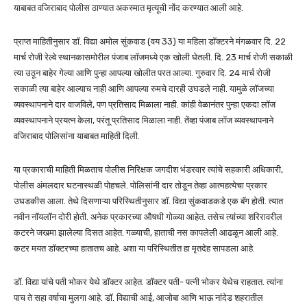
याबाबत वजिराबाद पोलीस ठाण्यात अकस्मात मृत्यूची नोंद करण्यात आली आहे.
प्राप्त माहितीनुसार डॉ. विद्या अमोल सुंकवाड (वय 33) या महिला डॉक्टरने मंगळवार दि. 22
मार्च रोजी रेल्वे स्थानकासमोरील पंजाब लॉजमध्ये एक खोली घेतली. दि. 23 मार्च रोजी सकाळी
त्या उठून बाहेर गेल्या आणि पुन्हा आपल्या खोलीत परत आल्या. गुरुवार दि. 24 मार्च रोजी
सकाळी त्या बाहेर आल्याच नाही आणि आपल्या रुमचे दारही उघडले नाही. यामुळे लॉजच्या
व्यवस्थापनाने दार वाजविले, पण प्रतिसाद मिळाला नाही. कांही वेळानंतर पुन्हा एकदा लॉज
व्यवस्थापनाने प्रयत्न केला, परंतू प्रतिसाद मिळाला नाही. तेंव्हा पंजाब लॉज व्यवस्थापनाने
वजिराबाद पोलिसांना याबाबत माहिती दिली.
या प्रकाराची माहिती मिळताच पोलीस निरिक्षक जगदीश भंडरवार त्यांचे सहकारी अधिकारी,
पोलीस अंमलदार घटनास्थळी पोहचले. पोलिसांनी दार तोडून तेव्हा आत्महत्येचा प्रकार
उघडकीस आला. तेथे दिसणाऱ्या परिस्थितीनुसार डॉ. विद्या सुंकवाडकडे एक बॅग होती. त्यात
नवीन नॉयलॉन दोरी होती. अनेक प्रकारच्या औषधी गोळ्या आहेत. तसेच त्यांच्या शरिरावरील
कटरने जखमा झालेल्या दिसत आहेत. गळ्याची, हाताची नस कापलेली आढळून आली आहे.
कटर मयत डॉक्टरच्या हातातच आहे. अशा या परिस्थितीत हा मृतदेह सापडला आहे.
डॉ. विद्या यांचे पती भोकर येथे डॉक्टर आहेत. डॉक्टर पती- पत्नी भोकर येथेच राहतात. त्यांना
पाच ते सहा वर्षाचा मुलगा आहे. डॉ. विद्याची आई, आजोबा आणि भाऊ नांदेड शहरातील