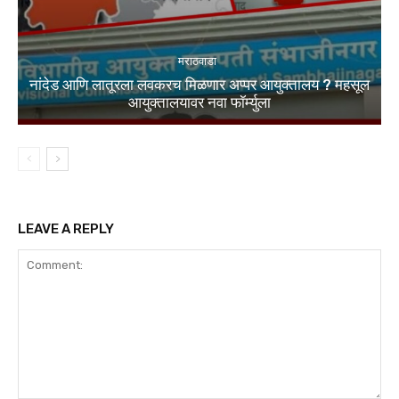
मराठवाडा
नांदेड आणि लातूरला लवकरच मिळणार अप्पर आयुक्तालय ? महसूल
आयुक्तालयावर नवा फॉर्म्युला
LEAVE A REPLY