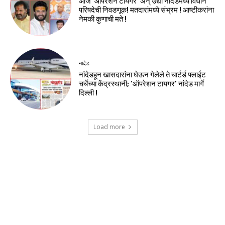
आज ‘ऑपरेशन टायगर’ अन् उद्या नांदेडमध्ये विधान
परिषदेची निवडणूक! मतदारांमध्ये संभ्रम ! आष्टीकरांना
नेमकी कुणाची मते !
नांदेड
नांदेडहून खासदारांना घेऊन गेलेले ते चार्टर्ड फ्लाईट
चर्चेच्या केंद्रस्थानी; ‘ऑपरेशन टायगर’ नांदेड मार्गे
दिल्ली !
Load more