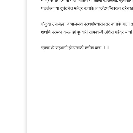
या प्रयत्नात त्याचा तोल जाऊन तो खाली कोसळला. प्रवाशांन
घडलेल्या या दुर्घटनेत महेंद्र कनाके हा प्लॅटफॉर्मवरून ट्रेन
गोकुंदा उपजिल्हा रुग्णालयात प्रथमोपचारानंतर कनाके याला 
शर्थीचे प्रयत्न करूनही बुधवारी सायंकाळी उशिरा महेंद्र 
ग्रुपमध्ये सहभागी होण्यासाठी क्लीक करा…👆🏻