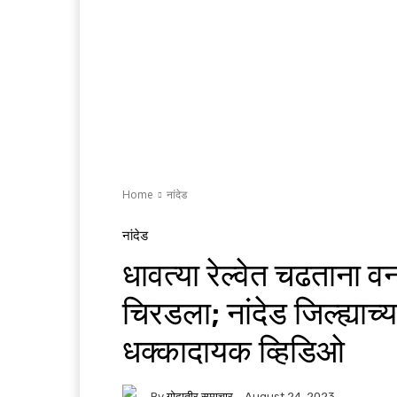
Home
नांदेड
नांदेड
धावत्या रेल्वेत चढताना व
चिरडला; नांदेड जिल्ह्या
धक्कादायक व्हिडिओ
By
गोदातीर समाचार
August 24, 2023