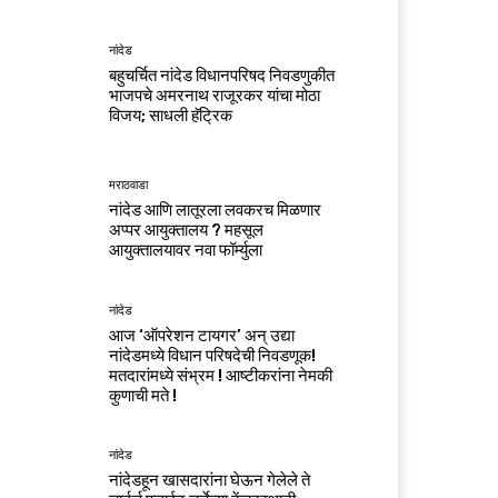
नांदेड
बहुचर्चित नांदेड विधानपरिषद निवडणुकीत
भाजपचे अमरनाथ राजूरकर यांचा मोठा
विजय; साधली हॅट्रिक
मराठवाडा
नांदेड आणि लातूरला लवकरच मिळणार
अप्पर आयुक्तालय ? महसूल
आयुक्तालयावर नवा फॉर्म्युला
नांदेड
आज ‘ऑपरेशन टायगर’ अन् उद्या
नांदेडमध्ये विधान परिषदेची निवडणूक!
मतदारांमध्ये संभ्रम ! आष्टीकरांना नेमकी
कुणाची मते !
नांदेड
नांदेडहून खासदारांना घेऊन गेलेले ते