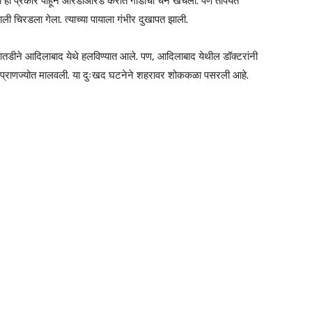
ी हा प्रकार पाहून आरडाओरड करीत गाडीची चैन खेचली. पण तोपर्यंत
खाली चिरडला गेला. त्याच्या पायाला गंभीर दुखापत झाली.
तातडीने आदिलाबाद येथे हलविण्यात आले. पण, आदिलाबाद येथील डॉक्टरांनी
याची प्राणज्योत मालवली. या दुःखद घटनेने शहरावर शोककळा पसरली आहे.