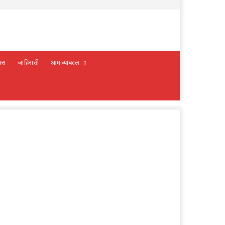
वस
जाहिराती
आमच्याबद्दल