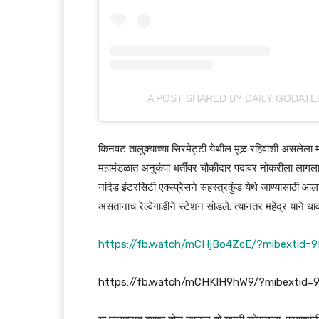
A POST SHARED BY DAILY GODA
किनवट तालुक्याच्या सिरमेट्टी येथील मूळ रहिवाशी असलेला महे
महामंडळात अनुकंपा धर्तीवर चौकीदार पदावर नोकरीला लागला 
नांदेड इंटरसिटी एक्स्प्रेसने सहस्त्रकुंड येथे जाण्यासाठी आल
असतानाच रेल्वेगाडीने स्टेशन सोडले. त्यानंतर महेंद्र याने धा
https://fb.watch/mCHjBo4ZcE/?mibextid=
https://fb.watch/mCHKIH9hW9/?mibextid