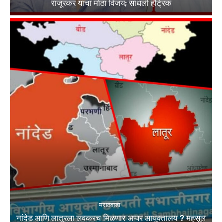
राजूरकर यांचा मोठा विजय; साधली हॅट्रिक
मराठवाडा
नांदेड आणि लातूरला लवकरच मिळणार अप्पर आयुक्तालय ? महसूल