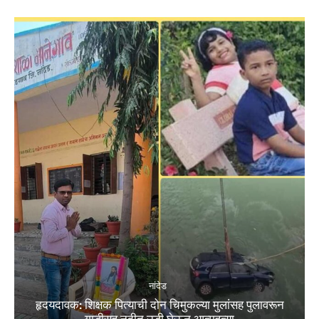
नांदेड
हृदयदावक: शिक्षक पित्याची दोन चिमुकल्या मुलांसह पुलावरून
गाडीसह नदीत उडी घेऊन आत्महत्या