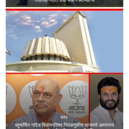
नांदेड
बहुचर्चित नांदेड विधानपरिषद निवडणुकीत भाजपचे अमरनाथ