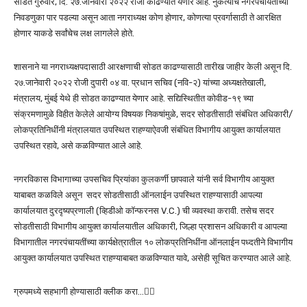
सोडत गुरुवार, दि. २७.जानेवारी २०२२ रोजी काढण्यात येणार आहे. नुकत्याच नगरपंचायतीच्या
निवडणुका पार पडल्या असून आता नगराध्यक्ष कोण होणार, कोणत्या प्रवर्गासाठी ते आरक्षित
होणार याकडे सर्वांचेच लक्ष लागलेले होते.
शासनाने या नगराध्यक्षपदासाठी आरक्षणाची सोडत काढण्यासाठी तारीख जाहीर केली असून दि.
२७.जानेवारी २०२२ रोजी दुपारी ०४ वा. प्रधान सचिव (नवि-२) यांच्या अध्यक्षतेखाली,
मंत्रालय, मुंबई येथे ही सोडत काढण्यात येणार आहे. सद्यिस्थितीत कोवीड-१९ च्या
संक्रमणामुळे विहीत केलेले आयोग्य विषयक निकषांमुळे, सदर सोडतीसाठी संबंधित अधिकारी/
लोकप्रतिनिधींनी मंत्रालयात उपस्थित राहण्याऐवजी संबंधित विभागीय आयुक्त कार्यालयात
उपस्थित रहावे, असे कळविण्यात आले आहे.
नगरविकास विभागाच्या उपसचिव प्रियांका कुलकर्णी छापवाले यांनी सर्व विभागीय आयुक्त
याबाबत कळविले असून सदर सोडतीसाठी ऑनलाईन उपस्थित राहण्यासाठी आपल्या
कार्यालयात दुरदृष्यप्रणाली (व्हिडीओ कॉन्फरनस V.C.) ची व्यवस्था करावी. तसेच सदर
सोडतीसाठी विभागीय आयुक्त कार्यालयातील अधिकारी, जिल्हा प्रशासन अधिकारी व आपल्या
विभागातील नगरपंचायतींच्या कार्यक्षेत्रातील १० लोकप्रतिनिधींना ऑनलाईन पध्दतीने विभागीय
आयुक्त कार्यालयात उपस्थित राहण्याबाबत कळविण्यात यावे, असेही सूचित करण्यात आले आहे.
ग्रुपमध्ये सहभागी होण्यासाठी क्लीक करा…👆🏻