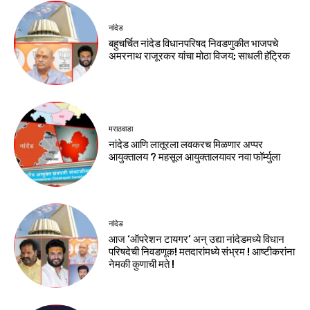
नांदेड
बहुचर्चित नांदेड विधानपरिषद निवडणुकीत भाजपचे
अमरनाथ राजूरकर यांचा मोठा विजय; साधली हॅट्रिक
मराठवाडा
नांदेड आणि लातूरला लवकरच मिळणार अप्पर
आयुक्तालय ? महसूल आयुक्तालयावर नवा फॉर्म्युला
नांदेड
आज ‘ऑपरेशन टायगर’ अन् उद्या नांदेडमध्ये विधान
परिषदेची निवडणूक! मतदारांमध्ये संभ्रम ! आष्टीकरांना
नेमकी कुणाची मते !