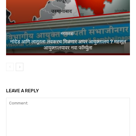
मराठवाडा
नांदेड आणि लातूरला लवकरच मिळणार अप्पर आयुक्तालय ? महसूल
आयुक्तालयावर नवा फॉर्म्युला
LEAVE A REPLY