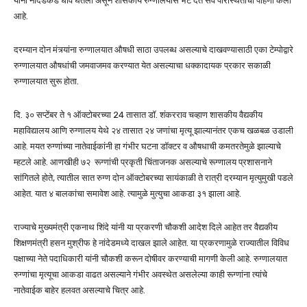
यांनी नांदेडकडे धाव घेतली असून शासकीय रुग्णालयास भेट देत सर्व परिस्थितीची पाहणी केली
आहे.
दरम्यान दोन मंत्र्यांना रुग्णालयात औषधी साठा उपलब्ध असल्याचे दाखवण्यासाठी एका टेम्पोद्वारे
रुग्णालयात औषधांची जमवाजमव करण्यात येत असल्याचा धक्कादायक प्रकार सकाळी
रुग्णालयात सुरू होता.
दि. ३० सप्टेंबर ते १ ऑक्टोबरच्या 24 तासात डॉ. शंकरराव चव्हाण शासकीय वैद्यकीय
महाविद्यालय आणि रुग्णालय येथे २४ तासात २४ जणांचा मृत्यू झाल्यानंतर एकच खळबळ उडाली
आहे. मयत रुग्णांच्या नातेवाईकांनी हा गंभीर घटना डॉक्टर व औषधाची कमतरतेमुळे झाल्याचे
म्हटले आहे. आणखीही ७२ रूग्णांची प्रकृती चिंताजनक असल्याचे रूग्णालय प्रशासनाने
सांगितले होते, त्यातील सात रुग्ण दोन ऑक्टोबरच्या सायंकाळी ते रात्री दरम्यान मृत्युमुखी पडले
आहेत. यात ४ बालकांचा समावेश आहे. त्यामुळे मुत्युचा आकडा ३१ झाला आहे.
राज्याचे मुख्यमंत्री एकनाथ शिंदे यांनी या प्रकरणी चौकशी आदेश दिले आहेत तर वैद्यकीय
शिक्षणमंत्री हसन मुश्रीफ हे नांदेडमध्ये दाखल झाले आहेत. या प्रकरणामुळे राज्यातील विविध
पक्षाच्या नेते पदाधिकारी यांनी चौकशी करून दोषीवर करण्याची मागणी केली आहे. रुग्णालयात
रुग्णांचा मृत्यूचा आकडा वाढत असल्याने गंभीर अवस्थेत असलेल्या काही रूग्णांना त्यांचे
नातेवाईक बाहेर हलवत असल्याचे चित्र आहे.