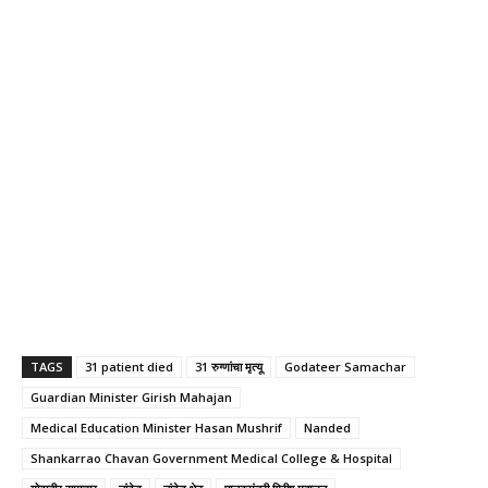
TAGS
31 patient died
31 रुग्णांचा मृत्यू
Godateer Samachar
Guardian Minister Girish Mahajan
Medical Education Minister Hasan Mushrif
Nanded
Shankarrao Chavan Government Medical College & Hospital