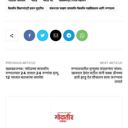
गोदातीर समाचार
नांदेड
नांदेड भेट
पालकमंत्री गिरीष महाजन
वैद्यकीय शिक्षणमंत्री हसन मुश्रीफ
शंकरराव चव्हाण शासकीय वैद्यकीय महाविद्यालय आणि रुग्णालय
PREVIOUS ARTICLE
NEXT ARTICLE
खळबळजनक: नांदेडच्या शासकीय
रुग्णालयातील मृत्यूच्या तांडवानंतर संताप:
रुग्णालयात 24 तासात 24 रुग्णांचा मृत्यू,
खासदार हेमंत पाटील यांनी चक्क डीनच्या
12 नवजात बालकांचा समावेश
हाती झाडू देत शौचालय साफ करण्यास
लावले