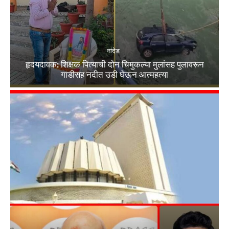
नांदेड
हृदयदावक: शिक्षक पित्याची दोन चिमुकल्या मुलांसह पुलावरून
गाडीसह नदीत उडी घेऊन आत्महत्या