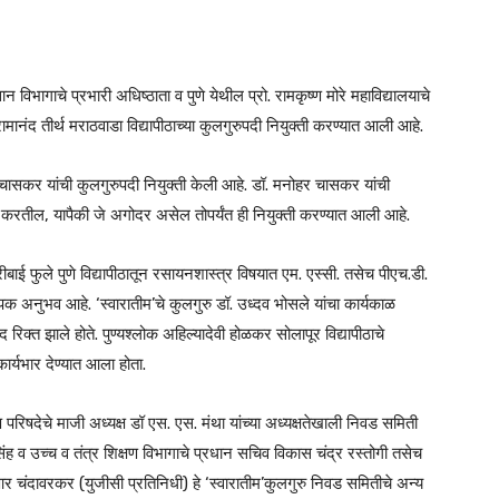
्ञान विभागाचे प्रभारी अधिष्ठाता व पुणे येथील प्रो. रामकृष्ण मोरे महाविद्यालयाचे
ामानंद तीर्थ मराठवाडा विद्यापीठाच्या कुलगुरुपदी नियुक्ती करण्यात आली आहे.
र चासकर यांची कुलगुरुपदी नियुक्ती केली आहे. डॉ. मनोहर चासकर यांची
 पूर्ण करतील, यापैकी जे अगोदर असेल तोपर्यंत ही नियुक्ती करण्यात आली आहे.
 फुले पुणे विद्यापीठातून रसायनशास्त्र विषयात एम. एस्सी. तसेच पीएच.डी.
ापक अनुभव आहे. ‘स्वारातीम’चे कुलगुरु डॉ. उध्दव भोसले यांचा कार्यकाळ
द रिक्त झाले होते. पुण्यश्लोक अहिल्यादेवी होळकर सोलापूर विद्यापीठाचे
र्यभार देण्यात आला होता.
 परिषदेचे माजी अध्यक्ष डॉ एस. एस. मंथा यांच्या अध्यक्षतेखाली निवड समिती
ह व उच्च व तंत्र शिक्षण विभागाचे प्रधान सचिव विकास चंद्र रस्तोगी तसेच
आर चंदावरकर (युजीसी प्रतिनिधी) हे ‘स्वारातीम’कुलगुरु निवड समितीचे अन्य