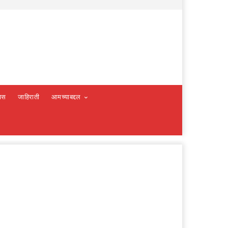
वस
जाहिराती
आमच्याबद्दल