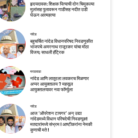
हृदयदावक: शिक्षक पित्याची दोन चिमुकल्या
मुलांसह पुलावरून गाडीसह नदीत उडी
घेऊन आत्महत्या
नांदेड
बहुचर्चित नांदेड विधानपरिषद निवडणुकीत
भाजपचे अमरनाथ राजूरकर यांचा मोठा
विजय; साधली हॅट्रिक
मराठवाडा
नांदेड आणि लातूरला लवकरच मिळणार
अप्पर आयुक्तालय ? महसूल
आयुक्तालयावर नवा फॉर्म्युला
नांदेड
आज ‘ऑपरेशन टायगर’ अन् उद्या
नांदेडमध्ये विधान परिषदेची निवडणूक!
मतदारांमध्ये संभ्रम ! आष्टीकरांना नेमकी
कुणाची मते !