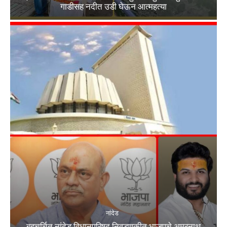
गाडीसह नदीत उडी घेऊन आत्महत्या
नांदेड
बहुचर्चित नांदेड विधानपरिषद निवडणुकीत भाजपचे अमरनाथ