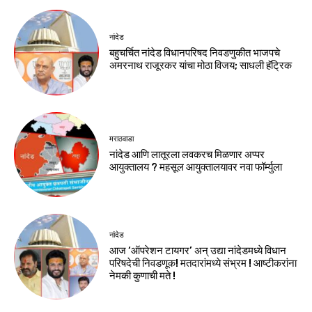
नांदेड
बहुचर्चित नांदेड विधानपरिषद निवडणुकीत भाजपचे
अमरनाथ राजूरकर यांचा मोठा विजय; साधली हॅट्रिक
मराठवाडा
नांदेड आणि लातूरला लवकरच मिळणार अप्पर
आयुक्तालय ? महसूल आयुक्तालयावर नवा फॉर्म्युला
नांदेड
आज ‘ऑपरेशन टायगर’ अन् उद्या नांदेडमध्ये विधान
परिषदेची निवडणूक! मतदारांमध्ये संभ्रम ! आष्टीकरांना
नेमकी कुणाची मते !