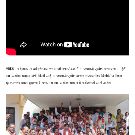
नांदेड
– नांदेडमधील काँग्रेसच्या ५५ माजी नगरसेवकांनी भाजपमध्ये प्रवेश असल्याची माहिती
खा. अशोक चव्हाण यांची दिली आहे. भाजपमध्ये प्रवेश करून राज्यसभेवर बिनविरोध निवड
झाल्यानंतर काल शुक्रवारी प्रथमच खा. अशोक चव्हाण हे नांदेडमध्ये आले आहेत.