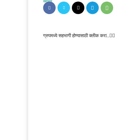
ग्रुपमध्ये सहभागी होण्यासाठी क्लीक करा…👆🏻