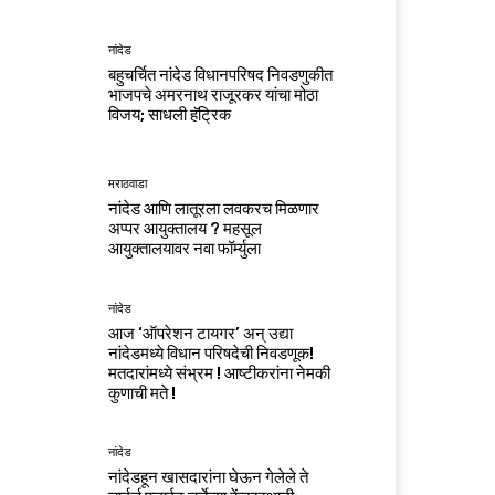
नांदेड
बहुचर्चित नांदेड विधानपरिषद निवडणुकीत
भाजपचे अमरनाथ राजूरकर यांचा मोठा
विजय; साधली हॅट्रिक
मराठवाडा
नांदेड आणि लातूरला लवकरच मिळणार
अप्पर आयुक्तालय ? महसूल
आयुक्तालयावर नवा फॉर्म्युला
नांदेड
आज ‘ऑपरेशन टायगर’ अन् उद्या
नांदेडमध्ये विधान परिषदेची निवडणूक!
मतदारांमध्ये संभ्रम ! आष्टीकरांना नेमकी
कुणाची मते !
नांदेड
नांदेडहून खासदारांना घेऊन गेलेले ते