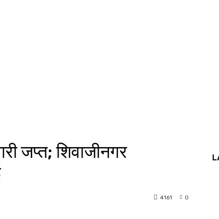
वारी जप्त; शिवाजीनगर
L
ई
4161
0