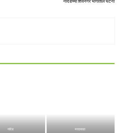
नांदेडच्या शिवनगर भागातील घटना
नांदेड
मराठवाडा