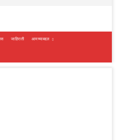
वस
जाहिराती
आमच्याबद्दल