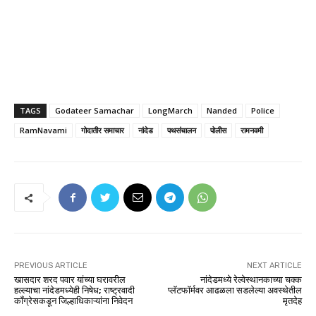
TAGS
Godateer Samachar
LongMarch
Nanded
Police
RamNavami
गोदातीर समाचार
नांदेड
पथसंचालन
पोलीस
रामनवमी
PREVIOUS ARTICLE
NEXT ARTICLE
खासदार शरद पवार यांच्या घरावरील
नांदेडमध्ये रेल्वेस्थानकाच्या चक्क
हल्ल्याचा नांदेडमध्येही निषेध; राष्ट्रवादी
प्लॅटफॉर्मवर आढळला सडलेल्या अवस्थेतील
काँग्रेसकडून जिल्हाधिकाऱ्यांना निवेदन
मृतदेह