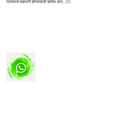
ग्रुपमध्ये सहभागी होण्यासाठी क्लीक करा…👆🏻