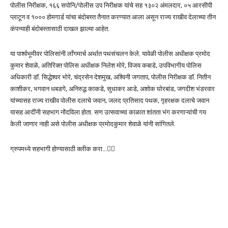
पोलीस निरीक्षक, १६६ सपोनि/पोलीस उप निरीक्षक यांचे सह १३०२ अंमलदार, ०५ आरसीपी
प्लाटून व १००० होमगार्ड यांचा बंदोबस्त तैनात करण्यात आला असून राज्य राखीव देलाच्या तीन
कंपन्याही बंदोबस्तासाठी दाखल झाल्या आहेत.
या पार्श्वभूमीवर पोलिसांनी लॉंगमार्च अर्थात पथसंचलन केले. यावेळी पोलीस अधीक्षक प्रमोद
कुमार शेवाळे, अतिरिक्त पोलिस अधीक्षक निलेश मोरे, विजय कबाडे, उपविभागीय पोलिस
अधिकारी डॉ. सिद्धेश्वर भोरे, चंद्रसेन देशमुख, अश्विनी जगताप, पोलीस निरीक्षक डॉ. नितीन
काशीकर, भगवान धबडगे, अनिरुद्ध काकडे, सुधाकर आडे, अशोक घोरबांड, जगदीश भंडरवार
यांच्यासह राज्य राखीव पोलीस दलाचे जवान, जलद प्रतिसाद पथक, गृहरक्षक दलाचे जवान
यासह आदींनी सहभाग नोंदविला होता. सण उत्सवाच्या काळात शांतता भंग करणाऱ्यांची गय
केली जाणार नाही असे पोलीस अधीक्षक प्रमोदकुमार शेवाळे यांनी सांगितले.
ग्रुपमध्ये सहभागी होण्यासाठी क्लीक करा…👆🏻