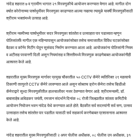
नांदेड शहरात ७ व ग्रामीण भागात २१ मिरवणुकीचे आयोजन करण्यात येणार आहे. मागील दोन
वर्षात कोरोनाच्या पार्श्वभुमीवर मिरवणुका काढण्यात आल्या नव्हत्या त्यामुळे यावर्षी मिरवणुकीसाठी
श्रीराम भक्तांमध्ये उत्साह आहे.
श्रीराम नवमीच्या पार्श्वभूमीवर सदर मिरवणुका शांततेत व उत्साहात पार पडाव्यात म्हणून
पोलिसांतर्फे मागील एक महिन्यापासुन आयोजकांसोबत तसेच समाजातील विविध घटकांसोबत
बैठका व कॉर्नर मिटींग घेवून सुसंवाद निर्माण करण्यात आला आहे. आयोजकांना पोलिसांनी नियम
व अटीसह परवानगी दिली असून नियमांसह व शिस्तीमध्ये मिरवणूक काढणेबाबत आयोजकांनीही
आश्वस्त केले आहे.
शहरातील मुख्य मिरवणुक मार्गावर प्रमुख चौकातील ५० CCTV कॅमेरे व्यतिरिक्त २९ महत्वाचे
ठिकाणी तात्पुरते CCTV कॅमेरे लावण्यात आले असून सोबतच ड्रोन कॅमेरा तसेच व्हिडीओ
कॅमेराद्वारे सुध्दा मिरवणुकीतील हालचालीवर नजर ठेवण्यात येणार आहे. श्रीरामनवमी, डॉ.
बाबासाहेब आंबेडकर जयंती, रमजान संदर्भाने दिनांक ०८ रोजी जिल्ह्यातील शांतता कमिटीचे
आयोजन नियोजन भवन नांदेड येथे करण्यात आले होते. बैठकीत सर्व सदस्यांनी सर्व सण, उत्सव
उत्साहात तसेच शांततेत पार पडतील यासाठी सर्व सहकार्य करणेबाबत प्रशासनास आश्वस्त
केले आहे.
नांदेड शहरातील मुख्य मिरवणुकीसाठी २ अपर पोलीस अधीक्षक, ०८ पोलीस उप अधीक्षक, ३१