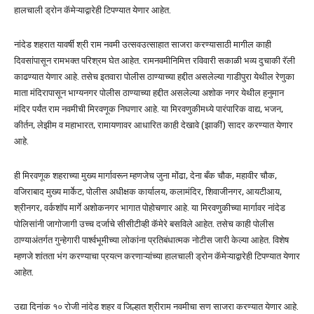
हालचाली ड्रोन कॅमेऱ्याद्वारेही टिपण्यात येणार आहेत.
नांदेड शहरात यावर्षी श्री राम नवमी उत्सवउत्साहात साजरा करण्यासाठी मागील काही
दिवसांपासून रामभक्त परिश्रम घेत आहेत. रामनवमीनिमित्त रविवारी सकाळी भव्य दुचाकी रॅली
काढण्यात येणार आहे. तसेच इतवारा पोलीस ठाण्याच्या हद्दीत असलेल्या गाडीपुरा येथील रेणुका
माता मंदिरापासून भाग्यनगर पोलीस ठाण्याच्या हद्दीत असलेल्या अशोक नगर येथील हनुमान
मंदिर पर्यंत राम नवमीची मिरवणूक निघणार आहे. या मिरवणुकीमध्ये पारंपारिक वाद्य, भजन,
कीर्तन, लेझीम व महाभारत, रामायणावर आधारित काही देखावे (झाकीं) सादर करण्यात येणार
आहे.
ही मिरवणूक शहराच्या मुख्य मार्गावरून म्हणजेच जुना मोंढा, देना बँक चौक, महावीर चौक,
वजिराबाद मुख्य मार्केट, पोलीस अधीक्षक कार्यालय, कलामंदिर, शिवाजीनगर, आयटीआय,
श्रीनगर, वर्कशॉप मार्गे अशोकनगर भागात पोहोचणार आहे. या मिरवणुकीच्या मार्गावर नांदेड
पोलिसांनी जागोजागी उच्च दर्जाचे सीसीटीव्ही कॅमेरे बसविले आहेत. तसेच काही पोलीस
ठाण्याअंतर्गत गुन्हेगारी पार्श्वभूमीच्या लोकांना प्रतिबंधात्मक नोटीस जारी केल्या आहेत. विशेष
म्हणजे शांतता भंग करण्याचा प्रयत्न करणाऱ्यांच्या हालचाली ड्रोन कॅमेऱ्याद्वारेही टिपण्यात येणार
आहेत.
उद्या दिनांक १० रोजी नांदेड शहर व जिल्हात श्रीराम नवमीचा सण साजरा करण्यात येणार आहे.