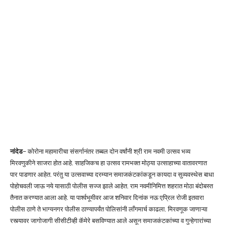
नांदेड
– कोरोना महामारीचा संसर्गानंतर तब्बल दोन वर्षांनी श्री राम नवमी उत्सव भव्य
मिरवणुकीने साजरा होत आहे. साहजिकच हा उत्सव रामभक्त मोठ्या उत्साहाच्या वातावरणात
पार पाडणार आहेत. परंतु या उत्सवाच्या दरम्यान समाजकंटकांकडून कायदा व सुव्यवस्थेस बाधा
पोहोचवली जाऊ नये यासाठी पोलीस सज्ज झाले आहेत. राम नवमीनिमित्त शहरात मोठा बंदोबस्त
तैनात करण्यात आला आहे. या पार्श्वभूमीवर आज शनिवार दिनांक नऊ एप्रिल रोजी इतवारा
पोलीस ठाणे ते भाग्यनगर पोलीस ठाण्यापर्यंत पोलिसांनी लॉंगमार्च काढला. मिरवणूक जाणाऱ्या
रस्त्यावर जागोजागी सीसीटीव्ही कॅमेरे बसविण्यात आले असून समाजकंटकांच्या व गुन्हेगारांच्या