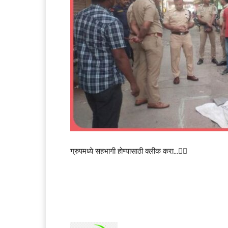
ग्रुपमध्ये सहभागी होण्यासाठी क्लीक करा…👆🏻