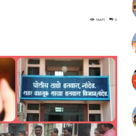
16611
0