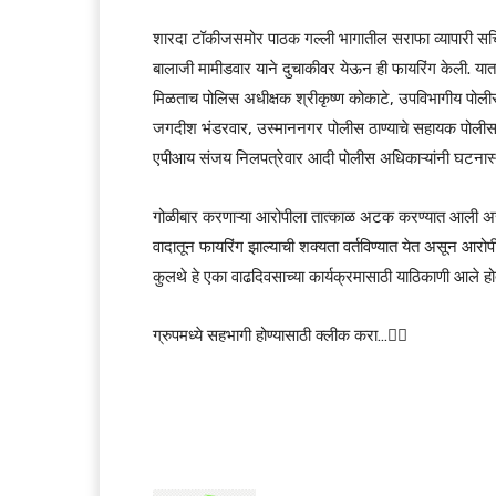
शारदा टॉकीजसमोर पाठक गल्ली भागातील सराफा व्यापारी सच
बालाजी मामीडवार याने दुचाकीवर येऊन ही फायरिंग केली. या
मिळताच पोलिस अधीक्षक श्रीकृष्ण कोकाटे, उपविभागीय पोलीस 
जगदीश भंडरवार, उस्माननगर पोलीस ठाण्याचे सहायक पोलीस निर
एपीआय संजय निलपत्रेवार आदी पोलीस अधिकाऱ्यांनी घटनास
गोळीबार करणाऱ्या आरोपीला तात्काळ अटक करण्यात आली असू
वादातून फायरिंग झाल्याची शक्यता वर्तविण्यात येत असून आरो
कुलथे हे एका वाढदिवसाच्या कार्यक्रमासाठी याठिकाणी आले होत
ग्रुपमध्ये सहभागी होण्यासाठी क्लीक करा…👆🏻