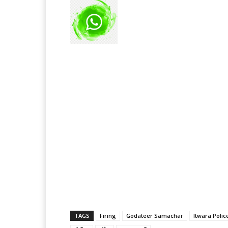
TAGS
Firing
Godateer Samachar
Itwara Polic