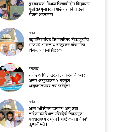
हृदयदावक: शिक्षक पित्याची दोन चिमुकल्या
मुलांसह पुलावरून गाडीसह नदीत उडी
घेऊन आत्महत्या
नांदेड
बहुचर्चित नांदेड विधानपरिषद निवडणुकीत
भाजपचे अमरनाथ राजूरकर यांचा मोठा
विजय; साधली हॅट्रिक
मराठवाडा
नांदेड आणि लातूरला लवकरच मिळणार
अप्पर आयुक्तालय ? महसूल
आयुक्तालयावर नवा फॉर्म्युला
नांदेड
आज ‘ऑपरेशन टायगर’ अन् उद्या
नांदेडमध्ये विधान परिषदेची निवडणूक!
मतदारांमध्ये संभ्रम ! आष्टीकरांना नेमकी
कुणाची मते !