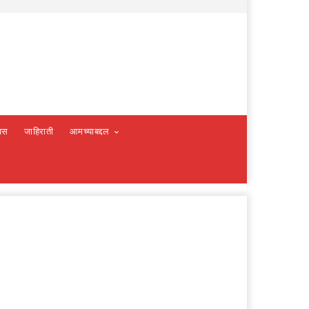
वस
जाहिराती
आमच्याबद्दल