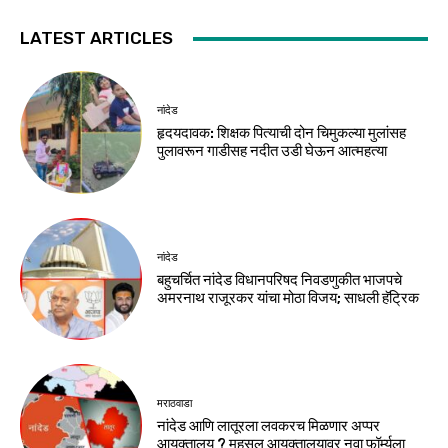
LATEST ARTICLES
नांदेड
हृदयदावक: शिक्षक पित्याची दोन चिमुकल्या मुलांसह
पुलावरून गाडीसह नदीत उडी घेऊन आत्महत्या
नांदेड
बहुचर्चित नांदेड विधानपरिषद निवडणुकीत भाजपचे
अमरनाथ राजूरकर यांचा मोठा विजय; साधली हॅट्रिक
मराठवाडा
नांदेड आणि लातूरला लवकरच मिळणार अप्पर
आयुक्तालय ? महसूल आयुक्तालयावर नवा फॉर्म्युला