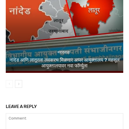
मराठवाडा
नांदेड आणि लातूरला लवकरच मिळणार अप्पर आयुक्तालय ? महसूल
आयुक्तालयावर नवा फॉर्म्युला
LEAVE A REPLY