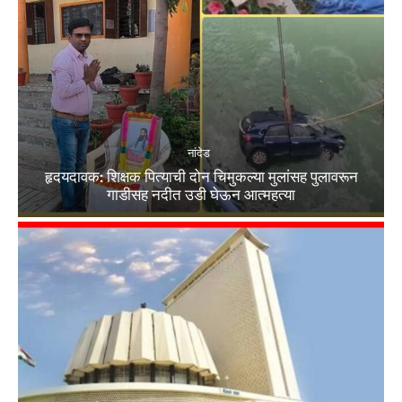
नांदेड
हृदयदावक: शिक्षक पित्याची दोन चिमुकल्या मुलांसह पुलावरून
गाडीसह नदीत उडी घेऊन आत्महत्या