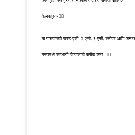
काचीगुडा येथे गुरुवारी सकाळी ०९.४० वाजता पोहोचेल.
वेळापत्रक 👇🏻
या गाड्यांमध्ये फर्स्ट एसी, २ एसी, ३ एसी, स्लीपर आणि 
ग्रुपमध्ये सहभागी होण्यासाठी क्लीक करा…👆🏻