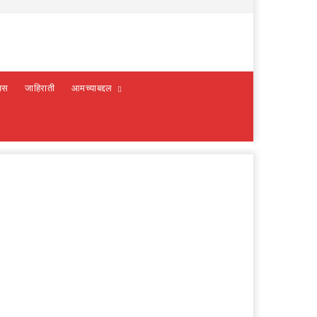
वस
जाहिराती
आमच्याबद्दल