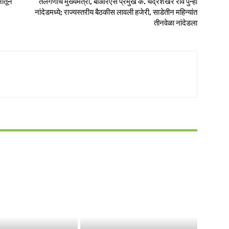
नातून
तेलंगणाचे मुख्यमंत्री, बीआरएस प्रमुख के. चंद्रशेखर राव पुन्हा
नांदेडमध्ये; राज्यस्तरीय बैठकीस लावली हजेरी, साडेतीन महिन्यांत
तीनवेळा नांदेडला