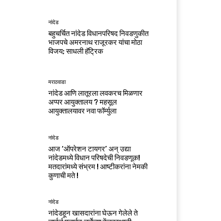
नांदेड
बहुचर्चित नांदेड विधानपरिषद निवडणुकीत
भाजपचे अमरनाथ राजूरकर यांचा मोठा
विजय; साधली हॅट्रिक
मराठवाडा
नांदेड आणि लातूरला लवकरच मिळणार
अप्पर आयुक्तालय ? महसूल
आयुक्तालयावर नवा फॉर्म्युला
नांदेड
आज ‘ऑपरेशन टायगर’ अन् उद्या
नांदेडमध्ये विधान परिषदेची निवडणूक!
मतदारांमध्ये संभ्रम ! आष्टीकरांना नेमकी
कुणाची मते !
नांदेड
नांदेडहून खासदारांना घेऊन गेलेले ते