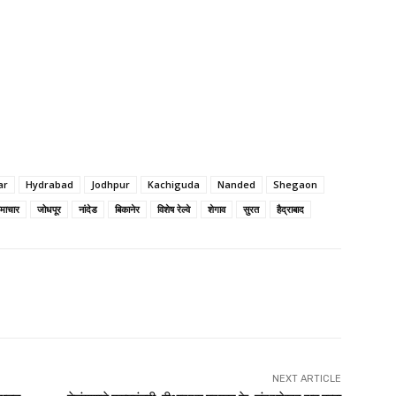
ar
Hydrabad
Jodhpur
Kachiguda
Nanded
Shegaon
समाचार
जोधपूर
नांदेड
बिकानेर
विशेष रेल्वे
शेगाव
सुरत
हैद्राबाद
NEXT ARTICLE