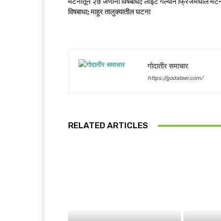
मटनातून २७ जणांना विषबाधा; लाईट गेल्याने फ्रिजमधील मट
विषबाधा; माहूर तालुक्यातील घटना
गोदातीर समाचार
https://godateer.com/
RELATED ARTICLES