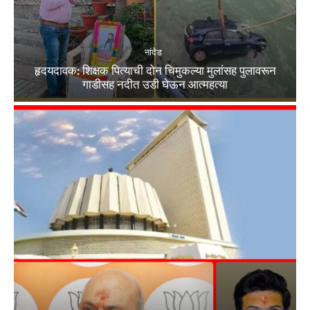
नांदेड
हृदयदावक: शिक्षक पित्याची दोन चिमुकल्या मुलांसह पुलावरून
गाडीसह नदीत उडी घेऊन आत्महत्या