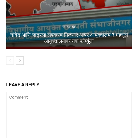
मराठवाडा
नांदेड आणि लातूरला लवकरच मिळणार अप्पर आयुक्तालय ? महसूल
आयुक्तालयावर नवा फॉर्म्युला
LEAVE A REPLY