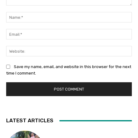
Comment:
Na
Ema
Web
Save my name, email, and website in this browser for the next
time I comment.
LATEST ARTICLES