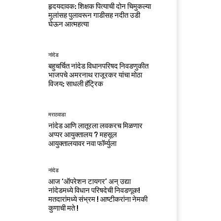
हृदयदावक: शिक्षक पित्याची दोन चिमुकल्या
मुलांसह पुलावरून गाडीसह नदीत उडी
घेऊन आत्महत्या
नांदेड
बहुचर्चित नांदेड विधानपरिषद निवडणुकीत
भाजपचे अमरनाथ राजूरकर यांचा मोठा
विजय; साधली हॅट्रिक
मराठवाडा
नांदेड आणि लातूरला लवकरच मिळणार
अप्पर आयुक्तालय ? महसूल
आयुक्तालयावर नवा फॉर्म्युला
नांदेड
आज ‘ऑपरेशन टायगर’ अन् उद्या
नांदेडमध्ये विधान परिषदेची निवडणूक!
मतदारांमध्ये संभ्रम ! आष्टीकरांना नेमकी
कुणाची मते !