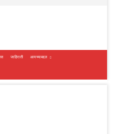
वस
जाहिराती
आमच्याबद्दल