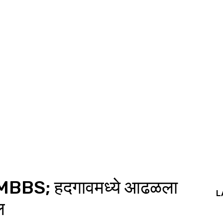
ाभाई MBBS; हदगावमध्ये आढळला
L
ल