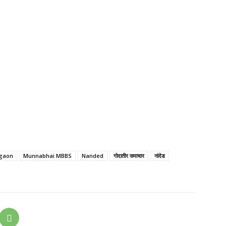
gaon
Munnabhai MBBS
Nanded
गोदातीर समाचार
नांदेड