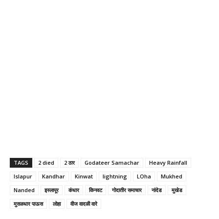
TAGS
2 died
2 ठार
Godateer Samachar
Heavy Rainfall
Islapur
Kandhar
Kinwat
lightning
LOha
Mukhed
Nanded
इस्लापूर
कंधार
किनवट
गोदातीर समाचार
नांदेड
मुखेड
मुसळधार पाऊस
लोहा
वीज वादळी वारे