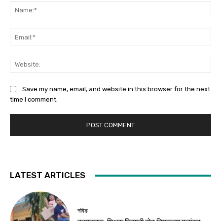
Na
Ema
Web
Save my name, email, and website in this browser for the next
time I comment.
LATEST ARTICLES
नांदेड