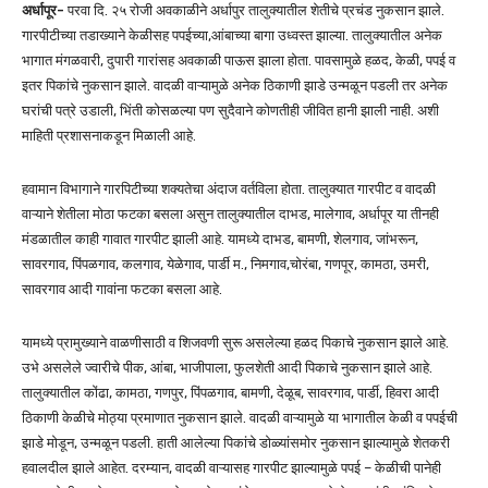
अर्धापूर-
परवा दि. २५ रोजी अवकाळीने अर्धापुर तालुक्यातील शेतीचे प्रचंड नुकसान झाले.
गारपीटीच्या तडाख्याने केळीसह पपईच्या,आंबाच्या बागा उध्वस्त झाल्या. तालुक्यातील अनेक
भागात मंगळवारी, दुपारी गारांसह अवकाळी पाऊस झाला होता. पावसामुळे हळद, केळी, पपई व
इतर पिकांचे नुकसान झाले. वादळी वाऱ्यामुळे अनेक ठिकाणी झाडे उन्मळून पडली तर अनेक
घरांची पत्रे उडाली, भिंती कोसळल्या पण सुदैवाने कोणतीही जीवित हानी झाली नाही. अशी
माहिती प्रशासनाकडून मिळाली आहे.
हवामान विभागाने गारपिटीच्या शक्यतेचा अंदाज वर्तविला होता. तालुक्यात गारपीट व वादळी
वाऱ्याने शेतीला मोठा फटका बसला असुन तालुक्यातील दाभड, मालेगाव, अर्धापूर या तीनही
मंडळातील काही गावात गारपीट झाली आहे. यामध्ये दाभड, बामणी, शेलगाव, जांभरून,
सावरगाव, पिंपळगाव, कलगाव, येळेगाव, पार्डी म., निमगाव,चोरंबा, गणपूर, कामठा, उमरी,
सावरगाव आदी गावांना फटका बसला आहे.
यामध्ये प्रामुख्याने वाळणीसाठी व शिजवणी सुरू असलेल्या हळद पिकाचे नुकसान झाले आहे.
उभे असलेले ज्वारीचे पीक, आंबा, भाजीपाला, फुलशेती आदी पिकाचे नुकसान झाले आहे.
तालुक्यातील कोंढा, कामठा, गणपुर, पिंपळगाव, बामणी, देळूब, सावरगाव, पार्डी, हिवरा आदी
ठिकाणी केळीचे मोठ्या प्रमाणात नुकसान झाले. वादळी वाऱ्यामुळे या भागातील केळी व पपईची
झाडे मोडून, उन्मळून पडली. हाती आलेल्या पिकांचे डोळ्यांसमोर नुकसान झाल्यामुळे शेतकरी
हवालदील झाले आहेत. दरम्यान, वादळी वाऱ्यासह गारपीट झाल्यामुळे पपई – केळीची पानेही