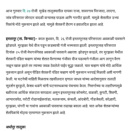
आज गुरुवार
दि.२७
रोजी मुखेड तालुक्यातील दापका राजा, सावरगाव पिरजादा, लादगा,
जांब परिसरात जोरदार वादळी वाऱ्यासह पाऊस आणि गारपीट झाली. यामुळे शेतातील उभ्या
पिकांचे मोठे नुकसान झाले आहे. यामुळे शेतकरी हैराण व हवालदिल झाला आहे.
इस्लापूर (ता. किनवट)-
काल बुधवार, दि. २६ रोजी इस्लापूरसह परिसराला अवकाळी पावसाने
झोडपले. मुरझळा येथे वीज पडून कडब्याची गंजी भस्मसात झाली. इस्लापूरसह परिसरात
दिनांक २५ रोजी मेघगर्जनेसह अवकाळी पावसाने अक्षरशः झोडपून काढले, तर मुरझळा येथील
शेतकरी पंडित चव्हाण यांच्या शेतात वैरणाच्या गंजीवर वीज पडल्याने गंजीला आग लागून वैरण
जळून खाक झाले तर त्याच्या जवळ ठेवलेले पाईप सुद्धा जळाले. यात चव्हाण यांचे मोठे आर्थिक
नुकसान झाले असून पीडित शेतकरी पंडित चव्हाण यांनी नुकसान भरपाई मिळावी अशी मागणी
केली. या घटनेची माहिती मिळताच तहसीलदार मृणाल जाधव यांच्या आदेशानुसार तलाठी
सुदर्शन बुरकुले, केशव थळंगे यांनी घटनास्थळाचा पंचनामा केला. निसर्गाच्या या लहरीपणामुळे
बळीराजा आर्थिक संकटात सापडला असून इस्लापूरसह कोसमेट, वाळकी, कुपटी, शिवणी,
आप्पारावपेठ, परोटी रोडानाईकतांडा, मलकजाम, कंचली, आंदबोरी, गोंडजेवली, कोल्हारी,
मुरझळा, पांगरी या गावांना अवकाळी पावसाचा तडाखा बसला आहे. यात अनेक शेतकऱ्यांच्या
शेतपिकांचे मोठ्या प्रमाणात नुकसान झाले आहे.
अर्धापूर तालुका