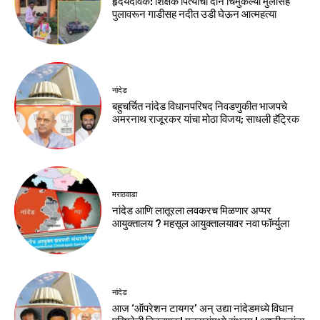
हृदयदावक: शिक्षक पित्याची दोन चिमुकल्या मुलांसह
पुलावरून गाडीसह नदीत उडी घेऊन आत्महत्या
नांदेड
बहुचर्चित नांदेड विधानपरिषद निवडणुकीत भाजपचे
अमरनाथ राजूरकर यांचा मोठा विजय; साधली हॅट्रिक
मराठवाडा
नांदेड आणि लातूरला लवकरच मिळणार अप्पर
आयुक्तालय ? महसूल आयुक्तालयावर नवा फॉर्म्युला
नांदेड
आज ‘ऑपरेशन टायगर’ अन् उद्या नांदेडमध्ये विधान