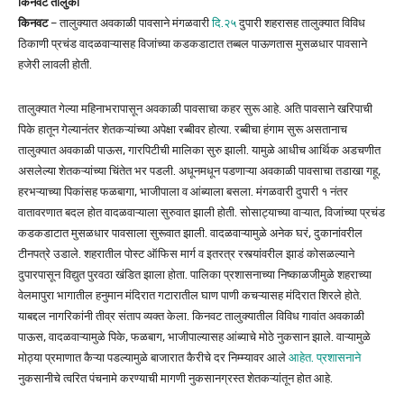
किनवट तालुका
किनवट
– तालुक्यात अवकाळी पावसाने मंगळवारी
दि.२५
दुपारी शहरासह तालुक्यात विविध
ठिकाणी प्रचंड वादळवाऱ्यासह विजांच्या कडकडाटात तब्बल पाऊणतास मुसळधार पावसाने
हजेरी लावली होती.
तालुक्यात गेल्या महिनाभरापासून अवकाळी पावसाचा कहर सुरू आहे. अति पावसाने खरिपाची
पिके हातून गेल्यानंतर शेतकऱ्यांच्या अपेक्षा रब्बीवर होत्या. रब्बीचा हंगाम सुरू असतानाच
तालुक्यात अवकाळी पाऊस, गारपिटीची मालिका सुरु झाली. यामुळे आधीच आर्थिक अडचणीत
असलेल्या शेतकऱ्यांच्या चिंतेत भर पडली. अधूनमधून पडणाऱ्या अवकाळी पावसाचा तडाखा गहू,
हरभऱ्याच्या पिकांसह फळबागा, भाजीपाला व आंब्याला बसला. मंगळवारी दुपारी १ नंतर
वातावरणात बदल होत वादळवाऱ्याला सुरुवात झाली होती. सोसाट्याच्या वाऱ्यात, विजांच्या प्रचंड
कडकडाटात मुसळधार पावसाला सुरूवात झाली. वादळवाऱ्यामुळे अनेक घरं, दुकानांवरील
टीनपत्रे उडाले. शहरातील पोस्ट ऑफिस मार्ग व इतरत्र रस्त्यांवरील झाडं कोसळल्याने
दुपारपासून विद्युत पुरवठा खंडित झाला होता. पालिका प्रशासनाच्या निष्काळजीमुळे शहराच्या
वेलमापुरा भागातील हनुमान मंदिरात गटारातील घाण पाणी कचऱ्यासह मंदिरात शिरले होते.
याबद्दल नागरिकांनी तीव्र संताप व्यक्त केला. किनवट तालुक्यातील विविध गावांत अवकाळी
पाऊस, वादळवाऱ्यामुळे पिके, फळबाग, भाजीपाल्यासह आंब्याचे मोठे नुकसान झाले. वाऱ्यामुळे
मोठ्या प्रमाणात कैऱ्या पडल्यामुळे बाजारात कैरीचे दर निम्म्यावर आले
आहेत. प्रशासनाने
नुकसानीचे त्वरित पंचनामे करण्याची मागणी नुकसानग्रस्त शेतकऱ्यांतून होत आहे.