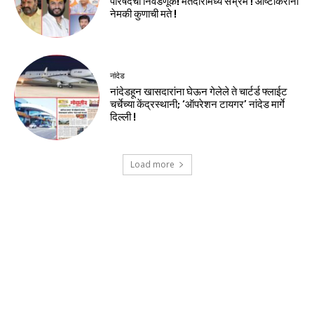
परिषदेची निवडणूक! मतदारांमध्ये संभ्रम ! आष्टीकरांना
नेमकी कुणाची मते !
नांदेड
नांदेडहून खासदारांना घेऊन गेलेले ते चार्टर्ड फ्लाईट
चर्चेच्या केंद्रस्थानी; ‘ऑपरेशन टायगर’ नांदेड मार्गे
दिल्ली !
Load more