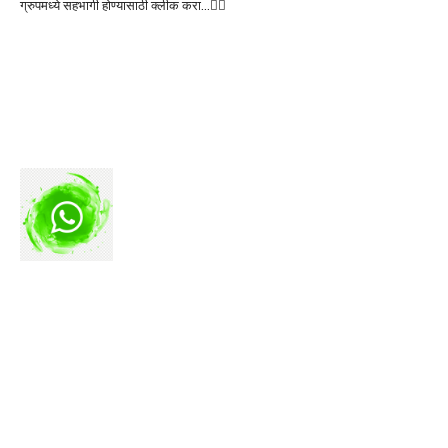
ग्रुपमध्ये सहभागी होण्यासाठी क्लीक करा…👆🏻