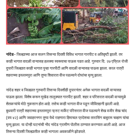
नांदेड
– जिल्ह्याच्या आज सलग तिसऱ्या दिवशी विविध भागात गारपीट व अतिवृष्टी झाली. तर
काही भागात वादळी वाऱ्यासह हलक्या स्वरूपाचा पाऊस पडत आहे. गुरुवार दि. २७ एप्रिल रोजी
दुपारी जिल्ह्यात काही भागात पुन्हा गारपीटी आणि वादळी वाऱ्यासह पाऊस झाला. काल रात्री
शहराच्या इस्लामपुरा आणि तुप्पा शिवारात वीज पडल्याने दोघांचा मृत्यू झाला.
नांदेड शहर व जिल्ह्यात गुरुवारी तिसऱ्या दिवशीही दुपारनंतर अनेक भागात वादळी वाऱ्यासह
पाऊस झाला. विशेष करून मुखेड तालुक्यात गारपीट झाली. शहर व परिसरात वादळी वाऱ्यामुळे
शेतकऱ्यांचे मोठे नुकसान होत आहे. तसेच काही भागात वीज पडून जीवितहानी झाली आहे.
बुधवारी रात्री शहराच्या इस्लामपुरा फ्रुट मार्केट परिसरात वीज पडल्याने शेख वजीर शेख चांद
(वय ४२) आणि जवाहरनगर तुप्पा येथे राहणारा हिमाचल प्रदेशचा तारासिंग बाबुराम चव्हाण यांचा
मृत्यू झाला. या दोन्ही घटनांची नोंद नांदेड ग्रामीण पोलीस ठाण्यात करण्यात आली आहे. आज
तिसऱ्या दिवशी जिल्ह्यातील काही भागाला अवकाळीने झोडपले.