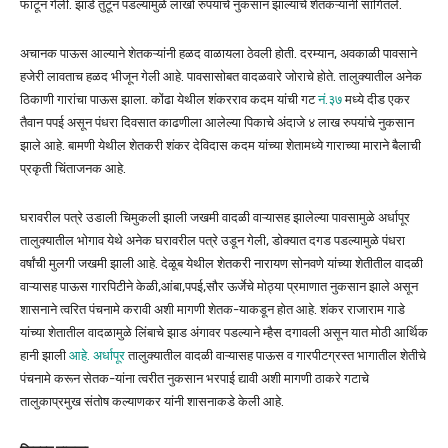
फाटून गेली. झाडे तुटून पडल्यामुळे लाखो रुपयांचे नुकसान झाल्याचे शेतकऱ्यांनी सांगितले.
अचानक पाऊस आल्याने शेतकऱ्यांनी हळद वाळायला ठेवली होती. दरम्यान, अवकाळी पावसाने
हजेरी लावताच हळद भीजून गेली आहे. पावसासोबत वादळवारे जोराचे होते. तालुक्यातील अनेक
ठिकाणी गारांचा पाऊस झाला. कोंढा येथील शंकरराव कदम यांची गट
नं.३७
मध्ये दीड एकर
तैवान पपई असून पंधरा दिवसात काढणीला आलेल्या पिकाचे अंदाजे ४ लाख रुपयांचे नुकसान
झाले आहे. बामणी येथील शेतकरी शंकर देविदास कदम यांच्या शेतामध्ये गाराच्या माराने बैलाची
प्रकृती चिंताजनक आहे.
घरावरील पत्रे उडाली चिमुकली झाली जखमी वादळी वाऱ्यासह झालेल्या पावसामुळे अर्धापूर
तालुक्यातील भोगाव येथे अनेक घरावरील पत्रे उडून गेली, डोक्यात दगड पडल्यामुळे पंधरा
वर्षांची मुलगी जखमी झाली आहे. देळूब येथील शेतकरी नारायण सोनवणे यांच्या शेतीतील वादळी
वाऱ्यासह पाऊस गारपिटीने केळी,आंबा,पपई,सौर ऊर्जेचे मोठ्या प्रमाणात नुकसान झाले असून
शासनाने त्वरित पंचनामे करावी अशी मागणी शेतक-याकडून होत आहे. शंकर राजाराम गाडे
यांच्या शेतातील वादळामुळे लिंबाचे झाड अंगावर पडल्याने म्हैस दगावली असून यात मोठी आर्थिक
हानी झाली
आहे. अर्धापूर
तालुक्यातील वादळी वाऱ्यासह पाऊस व गारपीटग्रस्त भागातील शेतीचे
पंचनामे करून सेतक-यांना त्वरीत नुकसान भरपाई द्यावी अशी मागणी ठाकरे गटाचे
तालुकाप्रमुख संतोष कल्याणकर यांनी शासनाकडे केली आहे.