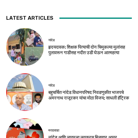
LATEST ARTICLES
नांदेड
हृदयदावक: शिक्षक पित्याची दोन चिमुकल्या मुलांसह
पुलावरून गाडीसह नदीत उडी घेऊन आत्महत्या
नांदेड
बहुचर्चित नांदेड विधानपरिषद निवडणुकीत भाजपचे
अमरनाथ राजूरकर यांचा मोठा विजय; साधली हॅट्रिक
मराठवाडा
नांदेड आणि लातूरला लवकरच मिळणार अप्पर