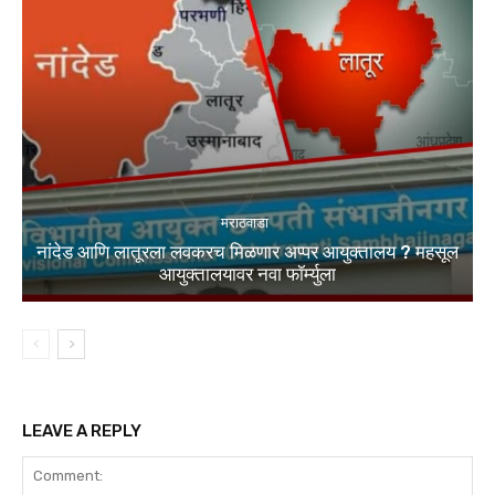
मराठवाडा
नांदेड आणि लातूरला लवकरच मिळणार अप्पर आयुक्तालय ? महसूल
आयुक्तालयावर नवा फॉर्म्युला
LEAVE A REPLY