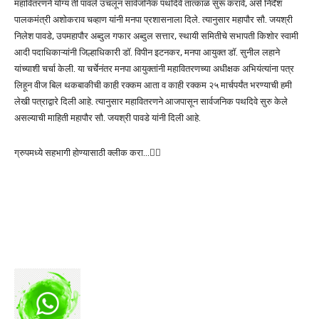
महावितरणने योग्य ती पावले उचलून सार्वजनिक पथदिवे तात्काळ सुरू करावे, असे निर्देश
पालकमंत्री अशोकराव चव्हाण यांनी मनपा प्रशासनाला दिले. त्यानुसार महापौर सौ. जयश्री
निलेश पावडे, उपमहापौर अब्दुल गफार अब्दुल सत्तार, स्थायी समितीचे सभापती किशोर स्वामी
आदी पदाधिकाऱ्यांनी जिल्हाधिकारी डॉ. विपीन इटनकर, मनपा आयुक्त डॉ. सुनील लहाने
यांच्याशी चर्चा केली. या चर्चेनंतर मनपा आयुक्तांनी महावितरणच्या अधीक्षक अभियंत्यांना पत्र
लिहून वीज बिल थकबाकीची काही रक्कम आता व काही रक्कम २५ मार्चपर्यंत भरण्याची हमी
लेखी पत्राद्वारे दिली आहे. त्यानुसार महावितरणने आजपासून सार्वजनिक पथदिवे सुरु केले
असल्याची माहिती महापौर सौ. जयश्री पावडे यांनी दिली आहे.
ग्रुपमध्ये सहभागी होण्यासाठी क्लीक करा…👆🏻