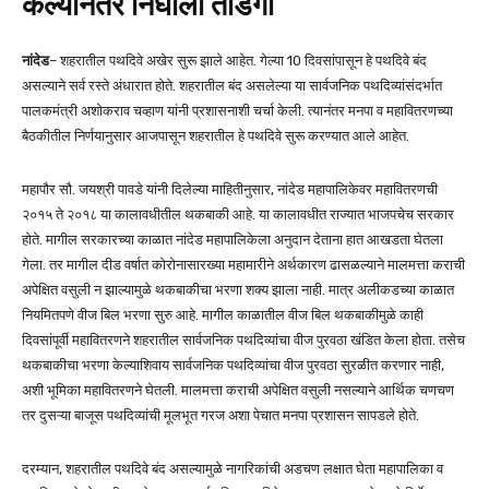
केल्यानंतर निघाला तोडगा
नांदेड
– शहरातील पथदिवे अखेर सुरू झाले आहेत. गेल्या 10 दिवसांपासून हे पथदिवे बंद
असल्याने सर्व रस्ते अंधारात होते. शहरातील बंद असलेल्या या सार्वजनिक पथदिव्यांसंदर्भात
पालकमंत्री अशोकराव चव्हाण यांनी प्रशासनाशी चर्चा केली. त्यानंतर मनपा व महावितरणच्या
बैठकीतील निर्णयानुसार आजपासून शहरातील हे पथदिवे सुरू करण्यात आले आहेत.
महापौर सौ. जयश्री पावडे यांनी दिलेल्या माहितीनुसार, नांदेड महापालिकेवर महावितरणची
२०१५ ते २०१८ या कालावधीतील थकबाकी आहे. या कालावधीत राज्यात भाजपचेच सरकार
होते. मागील सरकारच्या काळात नांदेड महापालिकेला अनुदान देताना हात आखडता घेतला
गेला. तर मागील दीड वर्षात कोरोनासारख्या महामारीने अर्थकारण ढासळल्याने मालमत्ता कराची
अपेक्षित वसुली न झाल्यामुळे थकबाकीचा भरणा शक्य झाला नाही. मात्र अलीकडच्या काळात
नियमितपणे वीज बिल भरणा सुरु आहे. मागील काळातील वीज बिल थकबाकीमुळे काही
दिवसांपूर्वी महावितरणने शहरातील सार्वजनिक पथदिव्यांचा वीज पुरवठा खंडित केला होता. तसेच
थकबाकीचा भरणा केल्याशिवाय सार्वजनिक पथदिव्यांचा वीज पुरवठा सुरळीत करणार नाही,
अशी भूमिका महावितरणने घेतली. मालमत्ता कराची अपेक्षित वसुली नसल्याने आर्थिक चणचण
तर दुसऱ्या बाजूस पथदिव्यांची मूलभूत गरज अशा पेचात मनपा प्रशासन सापडले होते.
दरम्यान, शहरातील पथदिवे बंद असल्यामुळे नागरिकांची अडचण लक्षात घेता महापालिका व