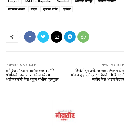
Hingoli
Mild Earthquake
Nanded
आखाडा बाळापूर
गोदातीर समाचार
नागरिक भयभीत
नांदेड
भूकंपाचे धक्के
हिंगोली
PREVIOUS ARTICLE
NEXT ARTICLE
काँग्रेस सोडताना अशोक चव्हाण सोनिया
हिंगोलीतून अखेर खासदार हेमंत पाटील
गांधींकडे रडले का? नांदेडमध्ये खा.
यांनाच पुन्हा उमेदवारी; शिवसेना शिंदे गटाने
अशोकरावांनी दिले राहुल गांधींना प्रत्युत्तर
जाहीर केले आठ उमेदवार