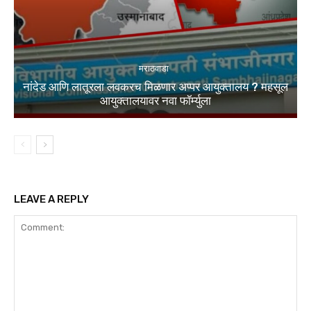
मराठवाडा
नांदेड आणि लातूरला लवकरच मिळणार अप्पर आयुक्तालय ? महसूल
आयुक्तालयावर नवा फॉर्म्युला
LEAVE A REPLY