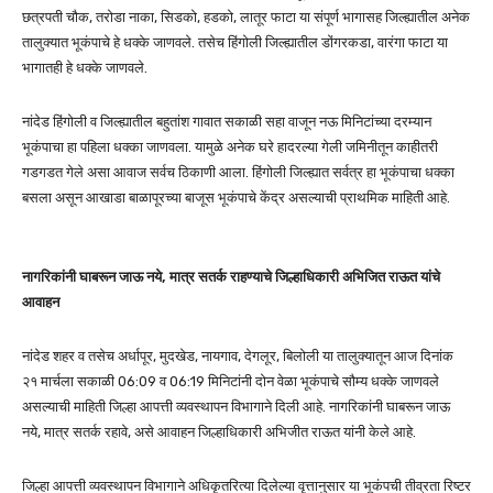
छत्रपती चौक, तरोडा नाका, सिडको, हडको, लातूर फाटा या संपूर्ण भागासह जिल्ह्यातील अनेक
तालुक्यात भूकंपाचे हे धक्के जाणवले. तसेच हिंगोली जिल्ह्यातील डोंगरकडा, वारंगा फाटा या
भागातही हे धक्के जाणवले.
नांदेड हिंगोली व जिल्ह्यातील बहुतांश गावात सकाळी सहा वाजून नऊ मिनिटांच्या दरम्यान
भूकंपाचा हा पहिला धक्का जाणवला. यामुळे अनेक घरे हादरल्या गेली जमिनीतून काहीतरी
गडगडत गेले असा आवाज सर्वच ठिकाणी आला. हिंगोली जिल्ह्यात सर्वत्र हा भूकंपाचा धक्का
बसला असून आखाडा बाळापूरच्या बाजूस भूकंपाचे केंद्र असल्याची प्राथमिक माहिती आहे.
नागरिकांनी घाबरून जाऊ नये, मात्र सतर्क राहण्याचे जिल्हाधिकारी अभिजित राऊत यांचे
आवाहन
नांदेड शहर व तसेच अर्धापूर, मुदखेड, नायगाव, देगलूर, बिलोली या तालुक्यातून आज दिनांक
२१ मार्चला सकाळी 06:09 व 06:19 मिनिटांनी दोन वेळा भूकंपाचे सौम्य धक्के जाणवले
असल्याची माहिती जिल्हा आपत्ती व्यवस्थापन विभागाने दिली आहे. नागरिकांनी घाबरून जाऊ
नये, मात्र सतर्क रहावे, असे आवाहन जिल्हाधिकारी अभिजीत राऊत यांनी केले आहे.
जिल्हा आपत्ती व्यवस्थापन विभागाने अधिकृतरित्या दिलेल्या वृत्तानुसार या भूकंपची तीव्रता रिष्टर