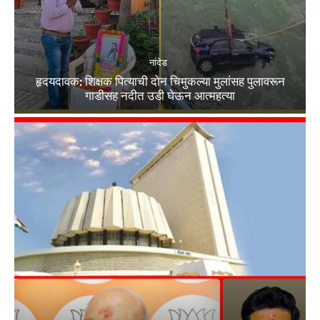
नांदेड
हृदयदावक: शिक्षक पित्याची दोन चिमुकल्या मुलांसह पुलावरून
गाडीसह नदीत उडी घेऊन आत्महत्या