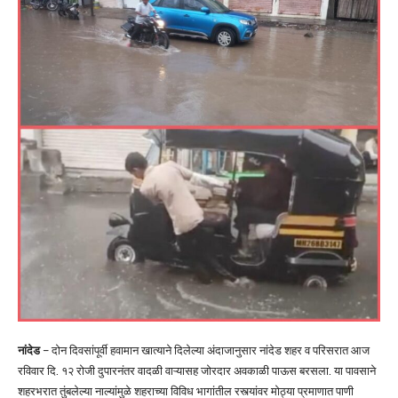
नांदेड
– दोन दिवसांपूर्वी हवामान खात्याने दिलेल्या अंदाजानुसार नांदेड शहर व परिसरात आज
रविवार दि. १२ रोजी दुपारनंतर वादळी वाऱ्यासह जोरदार अवकाळी पाऊस बरसला. या पावसाने
शहरभरात तुंबलेल्या नाल्यांमुळे शहराच्या विविध भागांतील रस्त्यांवर मोठ्या प्रमाणात पाणी