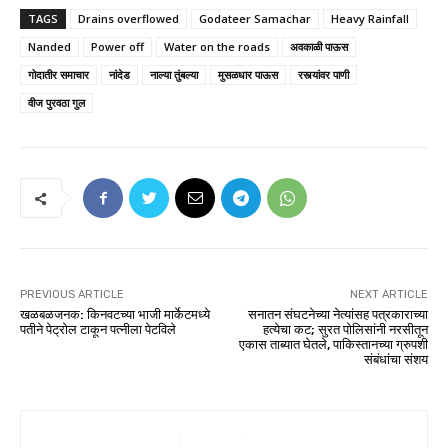
TAGS
Drains overflowed
Godateer Samachar
Heavy Rainfall
Nanded
Power off
Water on the roads
अवकाळी पाऊस
गोदातीर समाचार
नांदेड
नाल्या तुंबल्या
मुसळधार पाऊस
रस्त्यांवर पाणी
वीज पुरवठा गुल
PREVIOUS ARTICLE
NEXT ARTICLE
खळबळजनक: किनवटच्या भाजी मार्केटमध्ये
सनातन संघटनेच्या नेत्यांसह पत्रकाराच्या
पतीने पेट्रोल टाकून पत्नीला पेटविले
हत्येचा कट; सुरत पोलिसांनी नरसीतून
एकास ताब्यात घेतले, पाकिस्तानच्या ग्रुपशी
संबंधांचा संशय