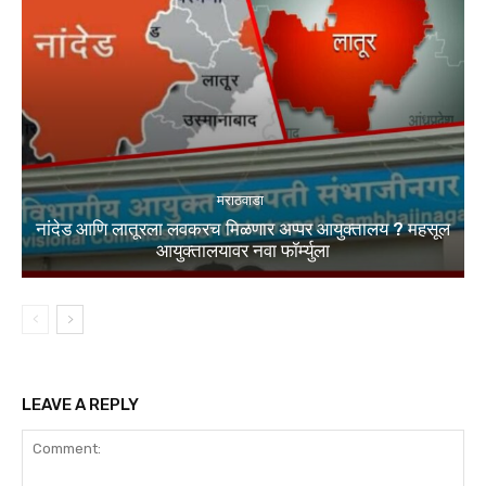
मराठवाडा
नांदेड आणि लातूरला लवकरच मिळणार अप्पर आयुक्तालय ? महसूल
आयुक्तालयावर नवा फॉर्म्युला
LEAVE A REPLY