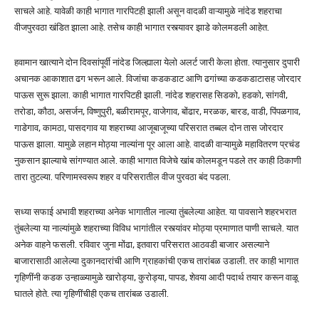
साचले आहे. यावेळी काही भागात गारपिटही झाली असून वादळी वाऱ्यामुळे नांदेड शहराचा
वीजपुरवठा खंडित झाला आहे. तसेच काही भागात रस्त्यावर झाडे कोलमडली आहेत.
हवामान खात्याने दोन दिवसांपूर्वी नांदेड जिल्ह्याला येलो अलर्ट जारी केला होता. त्यानुसार दुपारी
अचानक आकाशात ढग भरून आले. विजांचा कडकडाट आणि ढगांच्या कडकडाटासह जोरदार
पाऊस सुरू झाला. काही भागात गारपिटही झाली. नांदेड शहरासह सिडको, हडको, सांगवी,
तरोडा, कौठा, असर्जन, विष्णुपुरी, बळीरामपूर, वाजेगाव, बोंढार, मरळक, बारड, वाडी, पिंपळगाव,
गाडेगाव, कामठा, पासदगाव या शहराच्या आजूबाजूच्या परिसरात तब्बल दोन तास जोरदार
पाऊस झाला. यामुळे लहान मोठ्या नाल्यांना पूर आला आहे. वादळी वाऱ्यामुळे महावितरण प्रचंड
नुकसान झाल्याचे सांगण्यात आले. काही भागात विजेचे खांब कोलमडून पडले तर काही ठिकाणी
तारा तुटल्या. परिणामस्वरूप शहर व परिसरातील वीज पुरवठा बंद पडला.
सध्या सफाई अभावी शहराच्या अनेक भागातील नाल्या तुंबलेल्या आहेत. या पावसाने शहरभरात
तुंबलेल्या या नाल्यांमुळे शहराच्या विविध भागांतील रस्त्यांवर मोठ्या प्रमाणात पाणी साचले. यात
अनेक वाहने फसली. रविवार जुना मोंढा, इतवारा परिसरात आठवडी बाजार असल्याने
बाजारासाठी आलेल्या दुकानदारांची आणि ग्राहकांची एकच तारांबळ उडाली. तर काही भागात
गृहिणींनी कडक उन्हाळ्यामुळे खारोड्या, कुरोड्या, पापड, शेवया आदी पदार्थ तयार करून वाळू
घातले होते. त्या गृहिणींचीही एकच तारांबळ उडाली.