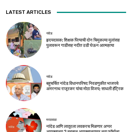
LATEST ARTICLES
नांदेड
हृदयदावक: शिक्षक पित्याची दोन चिमुकल्या मुलांसह
पुलावरून गाडीसह नदीत उडी घेऊन आत्महत्या
नांदेड
बहुचर्चित नांदेड विधानपरिषद निवडणुकीत भाजपचे
अमरनाथ राजूरकर यांचा मोठा विजय; साधली हॅट्रिक
मराठवाडा
नांदेड आणि लातूरला लवकरच मिळणार अप्पर
आयुक्तालय ? महसूल आयुक्तालयावर नवा फॉर्म्युला