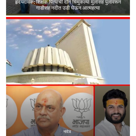
हृदयदावक: शिक्षक पित्याची दोन चिमुकल्या मुलांसह पुलावरून
गाडीसह नदीत उडी घेऊन आत्महत्या
नांदेड