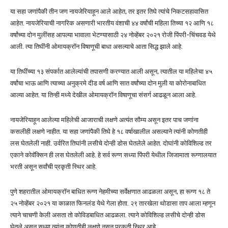
या सहा जणांपैकी तीन जण नायजेरियाहून आले आहेत, तर इतर तिघे त्यांचे निकटसहावासित
आहेत. नायजेरियाची नागरिक असणारी भारतीय वंशाची ४४ वर्षांची महिला तिच्या १२ आणि १८
वर्षांच्या दोन मुलींसह आपल्या भावाला भेटण्यासाठी २४ नोव्हेंबर २०२१ रोजी पिंपरी-चिंचवड येथे
आली. त्या तिघींनी ओमायक्रॉन विषाणूची बाधा असल्याचे आता सिद्ध झाले आहे.
या तिघींच्या १३ संपर्कात आलेल्यांची तपासणी करण्यात आली असून, त्यातील या महिलेचा ४५
वर्षांचा भाऊ आणि त्याच्या अनुक्रमे दीड वर्ष आणि सात वर्षांच्या दोन मुली या कोरोनाबाधित
आल्या आहेत. या तिन्ही मध्ये देखील ओमायक्रॉन विषाणूचा संसर्ग आढळून आला आहे.
नायजेरियाहून आलेल्या महिलेची आजाराची लक्षणे अत्यंत सौम्य असून इतर पाच जणांना
कसलीही लक्षणे नाहीत. या सहा जणांपैकी तिघे हे १८ वर्षाखालील असल्याने त्यांनी कोणतीही
लस घेतलेली नाही. उर्वरित तिघांनी लसीचे दोन्ही डोस घेतलेले आहेत. दोघांनी कोविशिल्ड तर
एकाने कोवॅक्सिन ही लस घेतलेली आहे. हे सर्व रूग्ण सध्या पिंपरी येथील जिजामाता रूग्णालयात
भरती असून सर्वांची प्रकृती स्थिर आहे.
पुणे शहरातील ओमायक्रॉन बाधित रूग्ण नेहमीच्या सर्वेक्षणात आढळला असून, हा रूग्ण १८ ते
२५ नोव्हेंबर २०२१ या काळात फिनलंड येथे गेला होता. २९ तारखेला थोडासा ताप आला म्हणून
त्याने चाचणी केली असता तो कोविडबाधित आढळला. त्याने कोविशिल्ड लसीचे दोन्ही डोस
घेतले असून सध्या त्यांना कोणतीही लक्षणे नसून प्रकृती स्थिर आहे.