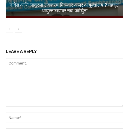
नांदेड आणि लातूरला लवकरच मिळणार अप्पर आयुक्तालय ? महसूल
आयुक्तालयावर नवा फॉर्म्युला
LEAVE A REPLY
Comment:
Na