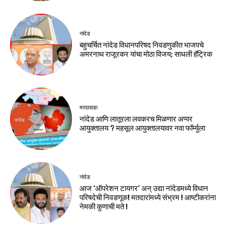
नांदेड
बहुचर्चित नांदेड विधानपरिषद निवडणुकीत भाजपचे
अमरनाथ राजूरकर यांचा मोठा विजय; साधली हॅट्रिक
मराठवाडा
नांदेड आणि लातूरला लवकरच मिळणार अप्पर
आयुक्तालय ? महसूल आयुक्तालयावर नवा फॉर्म्युला
नांदेड
आज ‘ऑपरेशन टायगर’ अन् उद्या नांदेडमध्ये विधान
परिषदेची निवडणूक! मतदारांमध्ये संभ्रम ! आष्टीकरांना
नेमकी कुणाची मते !