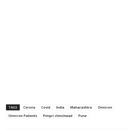
TAGS
Corona
Covid
India
Maharashtra
Omicron
Omicron Patients
Pimpri chinchwad
Pune