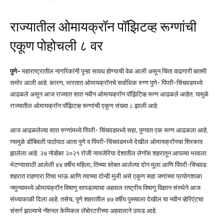
राज्यातील ओमायक्रॉन पॉझिटव्ह रूग्णांची
एकूण पोहोचली ८ वर
पुणे-
महाराष्ट्रातील नागरिकांनी पुन्हा सावध होण्याची वेळ आली असून चिंता वाढणारी बातमी
समोर आली आहे. कारण, भारतात ओमायक्रॉनचे सर्वाधिक रुग्ण पुणे- पिंपरी-चिंचवडमध्ये
आढळले असून आज राज्यात सात नवीन ओमायक्रॉन पॉझिटिव्ह रूग्ण आढळले आहेत. यामुळे
राज्यातील ओमायक्रॉन पॉझिटव्ह रूग्णांची एकूण संख्या ८ झाली आहे.
आज आढळलेल्या सात रुग्णांमध्ये पिंपरी- चिंचवडमध्ये सहा, पुण्यात एक रूग्ण आढळला आहे.
त्यामुळे डोंबिवली पाठोपाठ आता पुणे व पिंपरी-चिंचवडमध्ये देखील ओमायक्रॉनचा शिरकाव
झालेला आहे. २४ नोव्हेंबर २०२१ रोजी नायजेरिया देशातील लेगॉस शहरातून आपल्या भावाला
भेटण्यासाठी आलेली ४४ वर्षीय महिला, तिच्या सोबत आलेल्या दोन मुला आणि पिंपरी-चिंचवड
शहरात राहणारा तिचा भाऊ आणि त्याच्या दोन्ही मुली असे एकूण सहा जणांच्या प्रयोगशाळा
नमुन्यामध्ये ओमायक्रॉन विषाणू सापडल्याचा अहवाल राष्ट्रीय विषाणू विज्ञान संस्थेने आज
संध्याकाळी दिला आहे. तसेच, पुणे शहरातील ४७ वर्षीय पुरूषाला देखील या नवीन व्हेरिएंटचा
संसर्ग झाल्याचे नॅशनल केमिकल लॅबोरटरीच्या अहवालाने उघड आहे.