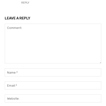
REPLY
LEAVE A REPLY
Comment:
Na
Ema
Web