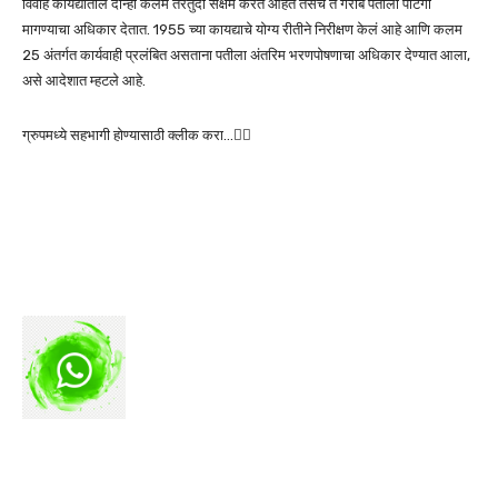
विवाह कायद्यातील दोन्ही कलमं तरतुदी सक्षम करत आहेत तसंच ते गरीब पतीला पोटगी
मागण्याचा अधिकार देतात. 1955 च्या कायद्याचे योग्य रीतीने निरीक्षण केलं आहे आणि कलम
25 अंतर्गत कार्यवाही प्रलंबित असताना पतीला अंतरिम भरणपोषणाचा अधिकार देण्यात आला,
असे आदेशात म्हटले आहे.
ग्रुपमध्ये सहभागी होण्यासाठी क्लीक करा…👆🏻