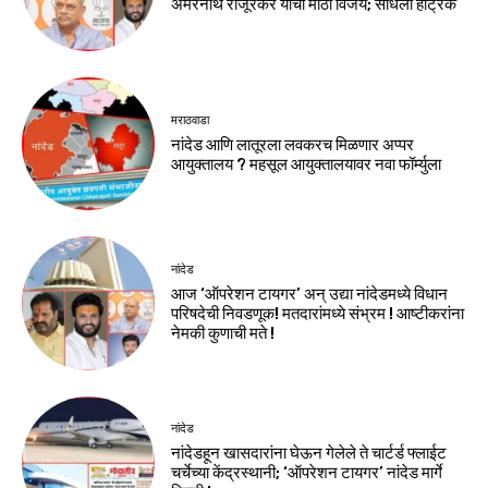
अमरनाथ राजूरकर यांचा मोठा विजय; साधली हॅट्रिक
मराठवाडा
नांदेड आणि लातूरला लवकरच मिळणार अप्पर
आयुक्तालय ? महसूल आयुक्तालयावर नवा फॉर्म्युला
नांदेड
आज ‘ऑपरेशन टायगर’ अन् उद्या नांदेडमध्ये विधान
परिषदेची निवडणूक! मतदारांमध्ये संभ्रम ! आष्टीकरांना
नेमकी कुणाची मते !
नांदेड
नांदेडहून खासदारांना घेऊन गेलेले ते चार्टर्ड फ्लाईट
चर्चेच्या केंद्रस्थानी; ‘ऑपरेशन टायगर’ नांदेड मार्गे