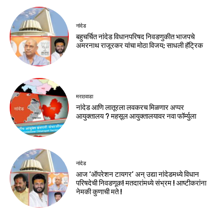
नांदेड
बहुचर्चित नांदेड विधानपरिषद निवडणुकीत भाजपचे
अमरनाथ राजूरकर यांचा मोठा विजय; साधली हॅट्रिक
मराठवाडा
नांदेड आणि लातूरला लवकरच मिळणार अप्पर
आयुक्तालय ? महसूल आयुक्तालयावर नवा फॉर्म्युला
नांदेड
आज ‘ऑपरेशन टायगर’ अन् उद्या नांदेडमध्ये विधान
परिषदेची निवडणूक! मतदारांमध्ये संभ्रम ! आष्टीकरांना
नेमकी कुणाची मते !