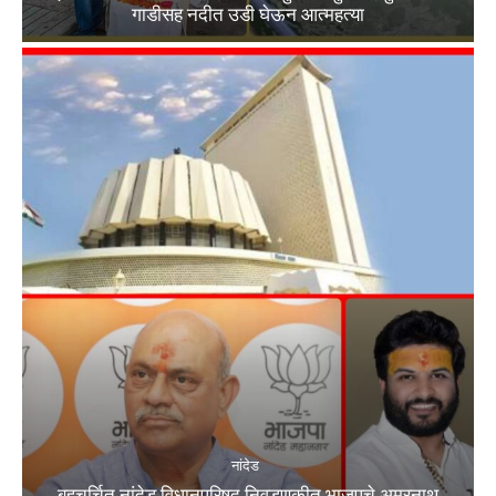
गाडीसह नदीत उडी घेऊन आत्महत्या
नांदेड
बहुचर्चित नांदेड विधानपरिषद निवडणुकीत भाजपचे अमरनाथ