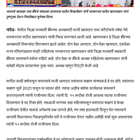
भाजपचे खासदार तथा बँकेचे संचालक प्रतापराव पाटील चिखलीकर यांनी भास्करराव पाटील खतगावकर यांना
पुष्पगुच्छ देऊन निवडीबद्दल शुभेच्छा दिल्या.
नांदेड
– येथील जिल्हा मध्यवर्ती बँकेच्या अध्यक्षपदी माजी खासदार तथा काँग्रेसचे ज्येष्ठ नेते
भास्करराव पाटील खतगावकर यांची निवड करण्यात आली आहे. खतगावकर हे जिल्हा बँकेच्या
अध्यक्षपदी तिसऱ्यांदा विराजमान झाले आहेत. दोन वेळा आमदार, दोन वेळा खासदार, एकवेळा
राज्य मंत्रिमंडळात मंत्री राहिलेल्या भास्करराव खतगावकर यांचे जिल्हा मध्यवर्ती सहकारी
बँकेवर सातत्याने वर्चस्व राहिले आहे. दोन वेळा या बँकेचे अध्यक्ष राहिलेल्या खतगावकर यांनी
यावेळी मोठ्या काळानंतर पुन्हा स्वतः अध्यक्ष म्हणून रिएंट्री केली आहे.
मागील काही वर्षापासून नायगावचे माजी आमदार वसंतराव चव्हाण यांच्याकडे हे पद होते. वसंतराव
चव्हाण जुलै 2021 पासून या पदावर होते. त्यांचा अडीच वर्षाचा कार्यकाळ संपल्याने
कराराप्रमाणे त्यांनी राजीनामा दिला. त्यांनी दि. १५ सप्टेंबर रोजी आपल्या पदाचा राजीनामा
दिल्यानंतर हे पद रिक्त होते. त्याआधी मागच्या सहा महिन्यांपासून वसंतराव चव्हाण हे केव्हा
राजीनामा देतील याकडे अनेकांचे लक्ष लागले होते, पण तशा हालचाली दिसून येत नसल्याने
आगामी विधानसभा निवडणुकीपर्यंत तरी ते राजीनामा देणार नाहीत अशीही चर्चा सुरू असतानाच
त्यांनी १५ सप्टेंबर रोजी राजीनामा दिला.
आगामी निवडणुकांच्या पार्श्वभूमीवर हे पद कोणाकडे जाणार याबाबत मोठी उत्सुकता होती. नांदेड