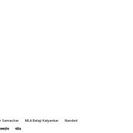
r Samachar
MLA Balaji Kalyankar
Nanded
एक्सप्रेस
नांदेड