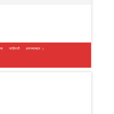
वस
जाहिराती
आमच्याबद्दल