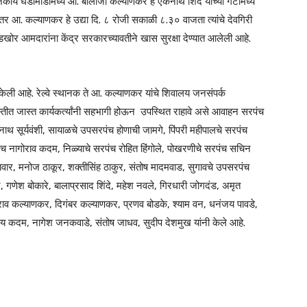
ाजकीय घडामोडीमध्ये आ. बालाजी कल्याणकर हे एकनाथ शिंदे यांच्या गटामध्ये
तर आ. कल्याणकर हे उद्या दि. ८ रोजी सकाळी ८.३० वाजता त्यांचे देवगिरी
व बंडखोर आमदारांना केंद्र सरकारच्यावतीने खास सुरक्षा देण्यात आलेली आहे.
यारी केली आहे. रेल्वे स्थानक ते आ. कल्याणकर यांचे शिवालय जनसंपर्क
स्तीत जास्त कार्यकर्त्यांनी सहभागी होऊन उपस्थित राहावे असे आवाहन सरपंच
ाथ सूर्यवंशी, सायाळचे उपसरपंच होणाची जामगे, पिंपरी महीपालचे सरपंच
च नागोराव कदम, निळ्याचे सरपंच रोहित हिंगोले, पोखरणीचे सरपंच सचिन
ुडावार, मनोज ठाकूर, शक्तीसिंह ठाकुर, संतोष मादमवाड, सुगावचे उपसरपंच
 गणेश बोकारे, बालाप्रसाद शिंदे, महेश नवले, गिरधारी जोगदंड, अमृत
धवराव कल्याणकर, दिगंबर कल्याणकर, प्रणव बोडके, श्याम वन, धनंजय पावडे,
जय कदम, नागेश जनकवाडे, संतोष जाधव, सुदीप देशमुख यांनी केले आहे.