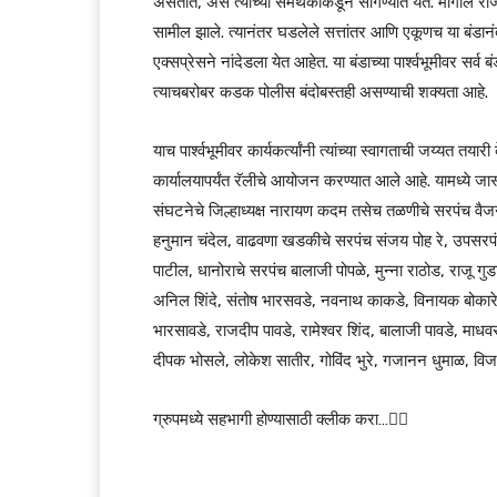
असतात, असे त्यांच्या समर्थकांकडून सांगण्यात येते. मागील र
सामील झाले. त्यानंतर घडलेले सत्तांतर आणि एकूणच या बंडानं
एक्सप्रेसने नांदेडला येत आहेत. या बंडाच्या पार्श्वभूमीवर सर्
त्याचबरोबर कडक पोलीस बंदोबस्तही असण्याची शक्यता आहे.
याच पार्श्वभूमीवर कार्यकर्त्यांनी त्यांच्या स्वागताची जय्यत त
कार्यालयापर्यंत रॅलीचे आयोजन करण्यात आले आहे. यामध्ये जा
संघटनेचे जिल्हाध्यक्ष नारायण कदम तसेच तळणीचे सरपंच वैजन
हनुमान चंदेल, वाढवणा खडकीचे सरपंच संजय पोह रे, उपसरपं
पाटील, धानोराचे सरपंच बालाजी पोपळे, मुन्ना राठोड, राजू ग
अनिल शिंदे, संतोष भारसवडे, नवनाथ काकडे, विनायक बोकारे,
भारसावडे, राजदीप पावडे, रामेश्वर शिंद, बालाजी पावडे, मा
दीपक भोसले, लोकेश सातीर, गोविंद भुरे, गजानन धुमाळ, वि
ग्रुपमध्ये सहभागी होण्यासाठी क्लीक करा…👆🏻