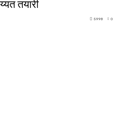
जय्यत तयारी
5998
0