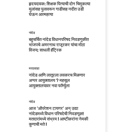
हृदयदावक: शिक्षक पित्याची दोन चिमुकल्या
मुलांसह पुलावरून गाडीसह नदीत उडी
घेऊन आत्महत्या
नांदेड
बहुचर्चित नांदेड विधानपरिषद निवडणुकीत
भाजपचे अमरनाथ राजूरकर यांचा मोठा
विजय; साधली हॅट्रिक
मराठवाडा
नांदेड आणि लातूरला लवकरच मिळणार
अप्पर आयुक्तालय ? महसूल
आयुक्तालयावर नवा फॉर्म्युला
नांदेड
आज ‘ऑपरेशन टायगर’ अन् उद्या
नांदेडमध्ये विधान परिषदेची निवडणूक!
मतदारांमध्ये संभ्रम ! आष्टीकरांना नेमकी
कुणाची मते !