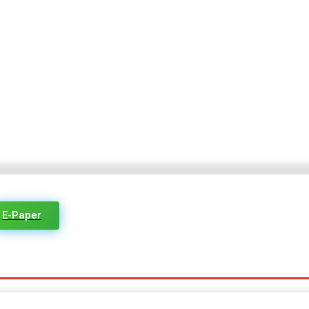
E-Paper
आंतरराष्ट्रीय
इतर
साहित्य
पर्यटन
मनोरंजन
आजचे वाढदिवस
जाह