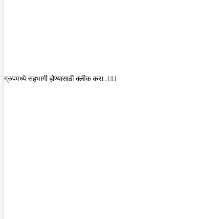
ग्रुपमध्ये सहभागी होण्यासाठी क्लीक करा…👆🏻